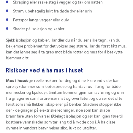
Skraping eller raske steg i vegger og tak om natten
Stram, ubehagelig lukt fra døde dyr eller urin
Fettspor langs vegger eller gulv
Skader på isolasjon og kabler
Sjekk isolasjon og kabler. Handler du når du ser slike tegn, kan du
bekjempe problemet før det vokser seg større. Har du først fått mus,
kan det lønne seg å ta grep mot både rotter og mus for å beskytte
hjemmet ditt.
Risikoer ved å ha mus i huset
Mus i huset
gir reelle risikoer for deg og dine. Flere individer kan
spre sykdommer som leptospirose og hantavirus - farlig for både
mennesker og kjæledyr. Smitten kommer gjennom avføring og urin
fra gnagerne som forurenser mat og overflater, og du ser det ofte
først som små flekker i skap eller på benker. Skadene stopper ikke
der - de gnager på elektriske ledninger, noe som kan skape
brannfare uten forvarsel. Ødelagt isolasjon og rør kan igjen føre til
kostbare vannskader som tar lang tid å rydde opp i. Å ha disse
dyrene innendørs betyr helserisiko, lukt og utgifter.