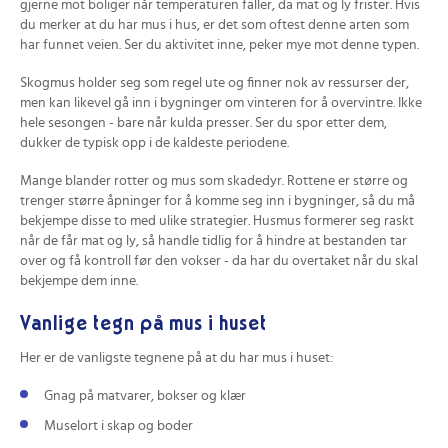
gjerne mot boliger når temperaturen faller, da mat og ly frister. Hvis
du merker at du har mus i hus, er det som oftest denne arten som
har funnet veien. Ser du aktivitet inne, peker mye mot denne typen.
Skogmus holder seg som regel ute og finner nok av ressurser der,
men kan likevel gå inn i bygninger om vinteren for å overvintre. Ikke
hele sesongen - bare når kulda presser. Ser du spor etter dem,
dukker de typisk opp i de kaldeste periodene.
Mange blander rotter og mus som skadedyr. Rottene er større og
trenger større åpninger for å komme seg inn i bygninger, så du må
bekjempe disse to med ulike strategier. Husmus formerer seg raskt
når de får mat og ly, så handle tidlig for å hindre at bestanden tar
over og få kontroll før den vokser - da har du overtaket når du skal
bekjempe dem inne.
Vanlige tegn på mus i huset
Her er de vanligste tegnene på at du har mus i huset:
Gnag på matvarer, bokser og klær
Muselort i skap og boder