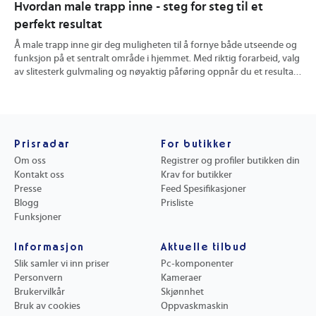
Hvordan male trapp inne - steg for steg til et
Hv
perfekt resultat
ve
Å male trapp inne gir deg muligheten til å fornye både utseende og
En 
funksjon på et sentralt område i hjemmet. Med riktig forarbeid, valg
Du 
av slitesterk gulvmaling og nøyaktig påføring oppnår du et resultat
hyg
som tåler hverdagsbruk og ser bra ut over tid. Du får konkrete tips
mat
for forberedelse, fargevalg og effektive maleteknikker. Les videre
båd
for å sikre et varig og profesjonelt uttrykk på din innendørs trapp.
din
Prisradar
For butikker
Om oss
Registrer og profiler butikken din
Kontakt oss
Krav for butikker
Presse
Feed Spesifikasjoner
Blogg
Prisliste
Funksjoner
Informasjon
Aktuelle tilbud
Slik samler vi inn priser
Pc-komponenter
Personvern
Kameraer
Brukervilkår
Skjønnhet
Bruk av cookies
Oppvaskmaskin