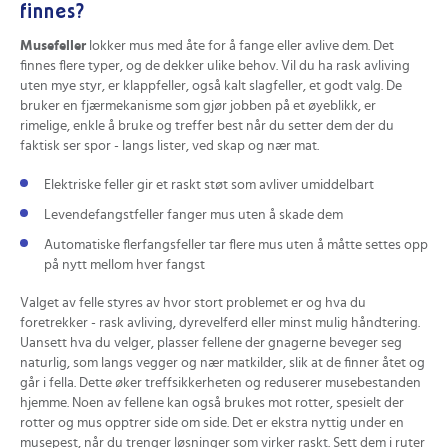
finnes?
Musefeller
lokker mus med åte for å fange eller avlive dem. Det
finnes flere typer, og de dekker ulike behov. Vil du ha rask avliving
uten mye styr, er klappfeller, også kalt slagfeller, et godt valg. De
bruker en fjærmekanisme som gjør jobben på et øyeblikk, er
rimelige, enkle å bruke og treffer best når du setter dem der du
faktisk ser spor - langs lister, ved skap og nær mat.
Elektriske feller gir et raskt støt som avliver umiddelbart
Levendefangstfeller fanger mus uten å skade dem
Automatiske flerfangsfeller tar flere mus uten å måtte settes opp
på nytt mellom hver fangst
Valget av felle styres av hvor stort problemet er og hva du
foretrekker - rask avliving, dyrevelferd eller minst mulig håndtering.
Uansett hva du velger, plasser fellene der gnagerne beveger seg
naturlig, som langs vegger og nær matkilder, slik at de finner åtet og
går i fella. Dette øker treffsikkerheten og reduserer musebestanden
hjemme. Noen av fellene kan også brukes mot rotter, spesielt der
rotter og mus opptrer side om side. Det er ekstra nyttig under en
musepest, når du trenger løsninger som virker raskt. Sett dem i ruter