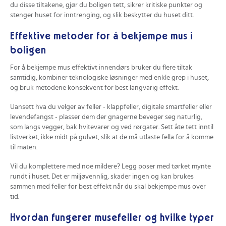
du disse tiltakene, gjør du boligen tett, sikrer kritiske punkter og
stenger huset for inntrenging, og slik beskytter du huset ditt.
Effektive metoder for å bekjempe mus i
boligen
For å bekjempe mus effektivt innendørs bruker du flere tiltak
samtidig, kombiner teknologiske løsninger med enkle grep i huset,
og bruk metodene konsekvent for best langvarig effekt.
Uansett hva du velger av feller - klappfeller, digitale smartfeller eller
levendefangst - plasser dem der gnagerne beveger seg naturlig,
som langs vegger, bak hvitevarer og ved rørgater. Sett åte tett inntil
listverket, ikke midt på gulvet, slik at de må utlaste fella for å komme
til maten.
Vil du komplettere med noe mildere? Legg poser med tørket mynte
rundt i huset. Det er miljøvennlig, skader ingen og kan brukes
sammen med feller for best effekt når du skal bekjempe mus over
tid.
Hvordan fungerer musefeller og hvilke typer