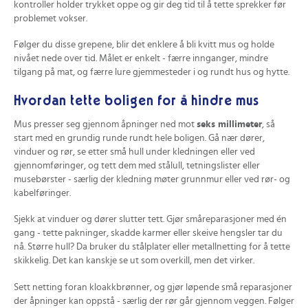
kontroller holder trykket oppe og gir deg tid til å tette sprekker før
problemet vokser.
Følger du disse grepene, blir det enklere å bli kvitt mus og holde
nivået nede over tid. Målet er enkelt - færre innganger, mindre
tilgang på mat, og færre lure gjemmesteder i og rundt hus og hytte.
Hvordan tette boligen for å hindre mus
Mus presser seg gjennom åpninger ned mot
seks millimeter
, så
start med en grundig runde rundt hele boligen. Gå nær dører,
vinduer og rør, se etter små hull under kledningen eller ved
gjennomføringer, og tett dem med stålull, tetningslister eller
musebørster - særlig der kledning møter grunnmur eller ved rør- og
kabelføringer.
Sjekk at vinduer og dører slutter tett. Gjør småreparasjoner med én
gang - tette pakninger, skadde karmer eller skeive hengsler tar du
nå. Større hull? Da bruker du stålplater eller metallnetting for å tette
skikkelig. Det kan kanskje se ut som overkill, men det virker.
Sett netting foran kloakkbrønner, og gjør løpende små reparasjoner
der åpninger kan oppstå - særlig der rør går gjennom veggen. Følger