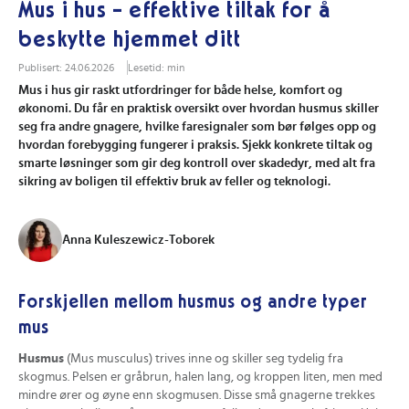
Mus i hus - effektive tiltak for å
beskytte hjemmet ditt
Publisert: 24.06.2026
Lesetid: min
Mus i hus gir raskt utfordringer for både helse, komfort og
økonomi. Du får en praktisk oversikt over hvordan husmus skiller
seg fra andre gnagere, hvilke faresignaler som bør følges opp og
hvordan forebygging fungerer i praksis. Sjekk konkrete tiltak og
smarte løsninger som gir deg kontroll over skadedyr, med alt fra
sikring av boligen til effektiv bruk av feller og teknologi.
Anna Kuleszewicz-Toborek
Forskjellen mellom husmus og andre typer
mus
Husmus
(Mus musculus) trives inne og skiller seg tydelig fra
skogmus. Pelsen er gråbrun, halen lang, og kroppen liten, men med
mindre ører og øyne enn skogmusen. Disse små gnagerne trekkes