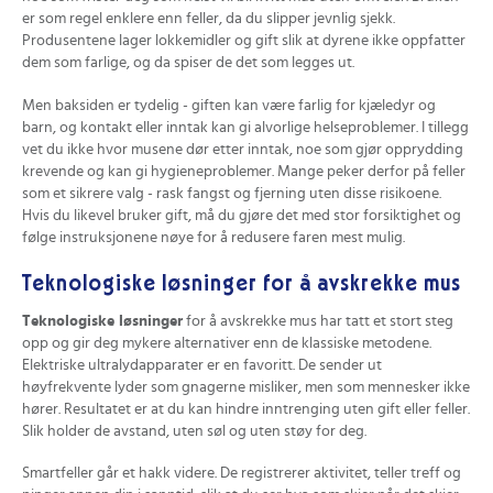
er som regel enklere enn feller, da du slipper jevnlig sjekk.
Produsentene lager lokkemidler og gift slik at dyrene ikke oppfatter
dem som farlige, og da spiser de det som legges ut.
Men baksiden er tydelig - giften kan være farlig for kjæledyr og
barn, og kontakt eller inntak kan gi alvorlige helseproblemer. I tillegg
vet du ikke hvor musene dør etter inntak, noe som gjør opprydding
krevende og kan gi hygieneproblemer. Mange peker derfor på feller
som et sikrere valg - rask fangst og fjerning uten disse risikoene.
Hvis du likevel bruker gift, må du gjøre det med stor forsiktighet og
følge instruksjonene nøye for å redusere faren mest mulig.
Teknologiske løsninger for å avskrekke mus
Teknologiske løsninger
for å avskrekke mus har tatt et stort steg
opp og gir deg mykere alternativer enn de klassiske metodene.
Elektriske ultralydapparater er en favoritt. De sender ut
høyfrekvente lyder som gnagerne misliker, men som mennesker ikke
hører. Resultatet er at du kan hindre inntrenging uten gift eller feller.
Slik holder de avstand, uten søl og uten støy for deg.
Smartfeller går et hakk videre. De registrerer aktivitet, teller treff og