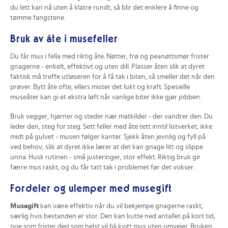
du lett kan nå uten å klatre rundt, så blir det enklere å finne og
tømme fangstene.
Bruk av åte i musefeller
Du får mus i fella med riktig åte. Nøtter, frø og peanøttsmør frister
gnagerne - enkelt, effektivt og uten dill. Plasser åten slik at dyret
faktisk må treffe utløseren for å få tak i biten, så smeller det når den
prøver. Bytt åte ofte, ellers mister det lukt og kraft. Spesielle
museåter kan gi et ekstra løft når vanlige biter ikke gjør jobben.
Bruk vegger, hjørner og steder nær matkilder - der vandrer den. Du
leder den, steg for steg. Sett feller med åte tett inntil listverket, ikke
midt på gulvet - musen følger kanter. Sjekk åten jevnlig og fyll på
ved behov, slik at dyret ikke lærer at det kan gnage litt og slippe
unna. Husk rutinen - små justeringer, stor effekt. Riktig bruk gir
færre mus raskt, og du får tatt tak i problemet før det vokser.
Fordeler og ulemper med musegift
Musegift
kan være effektiv når du vil bekjempe gnagerne raskt,
særlig hvis bestanden er stor. Den kan kutte ned antallet på kort tid,
noe som frister deg som helst vil bli kvitt mus uten omveier. Bruken