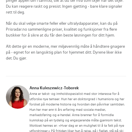
pinger appen din i sanntid, slik at du ser hva som skjer når det skjer.
Du kan reagere raskt og presist. Ingen gjetting - bare klare signaler
rett til deg.
Når du skal velge smarte feller eller ultralydapparater, kan du på
Prisradar.no sammenligne priser, kvalitet og funksjoner fra flere
butikker for å sikre at du får den beste løsningen for ditt hjem.
Alt dette gir en moderne, mer miljøvennlig måte å håndtere gnagere
på - egnet for en langsiktig plan for hjemmet ditt. Dyrene liker ikke
det. Du gjør.
Anna Kuleszewicz-Toborek
Anna er tekst- og innholdsspesialist med stor interesse for å
utforske nye temaer. Hun har en doktorgrad i humaniora og har
forsket på moderne historie og hvordan den påvirker samtiden.
Hun har mer enn ti års erfaring med sosiale medier,
markedsføring og e-handel. Anna brenner for å formidle
kunnskap på en tydelig og engasjerende måte gjennom tekst.
Mottoet hennes er: «Hver dag er en mulighet til å ta fatt på nye
utfordringer.» På fritiden liker hun å reise, gå i fjellet, stå på ski