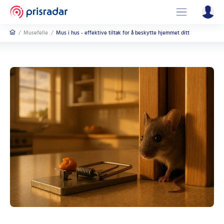
/
Musefelle
/
Mus i hus - effektive tiltak for å beskytte hjemmet ditt