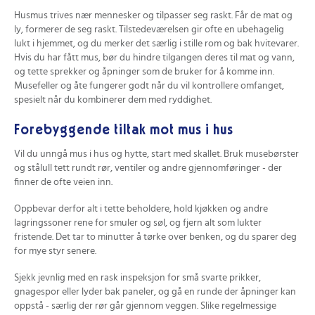
Husmus trives nær mennesker og tilpasser seg raskt. Får de mat og
ly, formerer de seg raskt. Tilstedeværelsen gir ofte en ubehagelig
lukt i hjemmet, og du merker det særlig i stille rom og bak hvitevarer.
Hvis du har fått mus, bør du hindre tilgangen deres til mat og vann,
og tette sprekker og åpninger som de bruker for å komme inn.
Musefeller og åte fungerer godt når du vil kontrollere omfanget,
spesielt når du kombinerer dem med ryddighet.
Forebyggende tiltak mot mus i hus
Vil du unngå mus i hus og hytte, start med skallet. Bruk musebørster
og stålull tett rundt rør, ventiler og andre gjennomføringer - der
finner de ofte veien inn.
Oppbevar derfor alt i tette beholdere, hold kjøkken og andre
lagringssoner rene for smuler og søl, og fjern alt som lukter
fristende. Det tar to minutter å tørke over benken, og du sparer deg
for mye styr senere.
Sjekk jevnlig med en rask inspeksjon for små svarte prikker,
gnagespor eller lyder bak paneler, og gå en runde der åpninger kan
oppstå - særlig der rør går gjennom veggen. Slike regelmessige