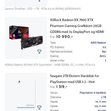
Lenovo ThinkPad - SSD - 1 TB - PCIe 4.0 x4 (NVMe) (4XB1D04757)
ASRock Radeon RX 7900 XTX
Phantom Gaming Grafikkort 24GB
GDDR6 med 3x DisplayPort og HDMI
10 990,-
fra
Type
AMD Radeon
PCI Express
4.0
Fabrikkoverklokket
Nei
Kjøling
Aktiv
Antall vifter
3
ASRock Radeon RX7900 XTX Skjermkort - 24GB GDDR6, OC, 3 vifter, PCIe 4.0
Seagate 2TB Ekstern Harddisk for
PlayStation med USB 3.2 - Hvit
1 319,-
fra
Series
Playstation 4 harddisk
Størrelse
2 TB
Høyde
14, 5 mm
Dybde
122, 5 mm
Bredde
80 mm