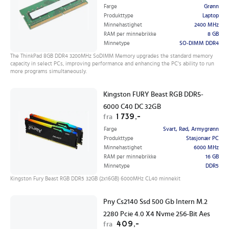
Farge
Grønn
Produkttype
Laptop
Minnehastighet
2400 MHz
RAM per minnebrikke
8 GB
Minnetype
SO-DIMM DDR4
The ThinkPad 8GB DDR4 3200MHz SoDIMM Memory upgrades the standard memory
capacity in select PCs, improving performance and enhancing the PC's ability to run
more programs simultaneously.
Kingston FURY Beast RGB DDR5-
6000 C40 DC 32GB
1 739,-
fra
Farge
Svart, Rød, Armygrønn
Produkttype
Stasjonær PC
Minnehastighet
6000 MHz
RAM per minnebrikke
16 GB
Minnetype
DDR5
Kingston Fury Beast RGB DDR5 32GB (2x16GB) 6000MHz CL40 minnekit
Pny Cs2140 Ssd 500 Gb Intern M.2
2280 Pcie 4.0 X4 Nvme 256-Bit Aes
409,-
fra