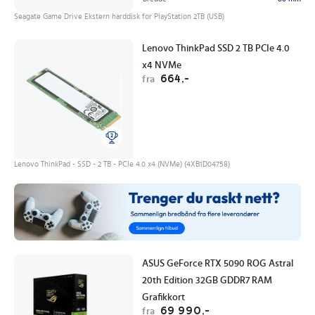
Seagate Game Drive Ekstern harddisk for PlayStation 2TB (USB)
Lenovo ThinkPad SSD 2 TB PCIe 4.0
x4 NVMe
664,-
fra
Lenovo ThinkPad - SSD - 2 TB - PCIe 4.0 x4 (NVMe) (4XB1D04758)
ASUS GeForce RTX 5090 ROG Astral
20th Edition 32GB GDDR7 RAM
Grafikkort
69 990,-
fra