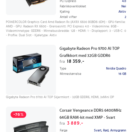
PCI Express
4.0
Fabrikkoverklokket
Nei
Kjøling
Aktiv
Antall vifter
2
POWERCOLOR Graphics Card Amd Radeon Rx (AXRX 6600 8GBD6-3DH) - GPU-familie:
AMD - GPU: Radeon RX 6600 - Grensesnitt: PCI Express 4.0 - Videominne: 8GB -
Videominnetype: GDDR6 - Minnebussbredde: 128 - HDMI: 1 - Displayport: 3 - USB-C: 0
- Profile: Dual Slot - Kjøletype: Aktiv
Gigabyte Radeon Pro 9700 AI TOP
Grafikkort med 32GB GDDR6
18 359,-
fra
Type
Nvidia Quadro
Minnestørrelse
16 GB
Gigabyte Radeon Pro 9700 AI TOP Skjermkort - 32GB GDDR6, HDMI, 3xMini DP
Corsair Vengeance DDR5 6400MHz
-76%
64GB RAM-kit med XMP - Svart
3 889,-
fra
Farge
Svart, Rød, Armygrønn