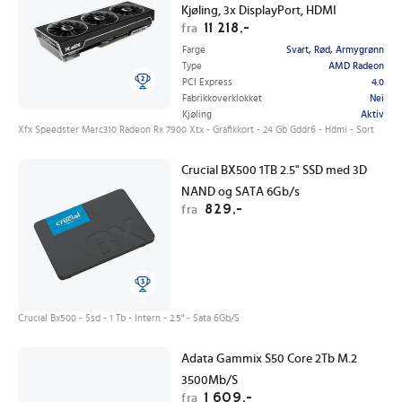
Kjøling, 3x DisplayPort, HDMI
11 218,-
fra
Farge
Svart, Rød, Armygrønn
Type
AMD Radeon
PCI Express
4.0
Fabrikkoverklokket
Nei
Kjøling
Aktiv
Xfx Speedster Merc310 Radeon Rx 7900 Xtx - Grafikkort - 24 Gb Gddr6 - Hdmi - Sort
Crucial BX500 1TB 2.5" SSD med 3D
NAND og SATA 6Gb/s
829,-
fra
Crucial Bx500 - Ssd - 1 Tb - Intern - 2.5" - Sata 6Gb/S
Adata Gammix S50 Core 2Tb M.2
3500Mb/S
1 609,-
fra