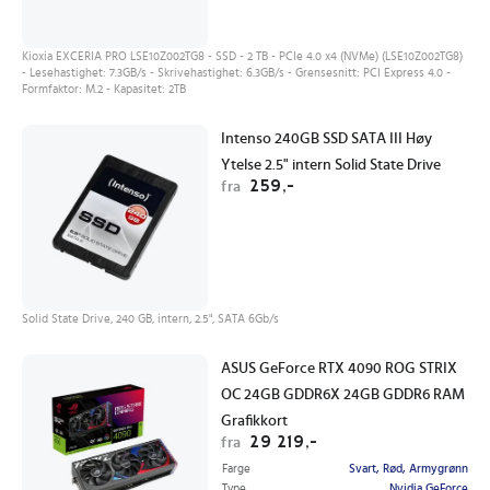
Kioxia EXCERIA PRO LSE10Z002TG8 - SSD - 2 TB - PCIe 4.0 x4 (NVMe) (LSE10Z002TG8)
- Lesehastighet: 7.3GB/s - Skrivehastighet: 6.3GB/s - Grensesnitt: PCI Express 4.0 -
Formfaktor: M.2 - Kapasitet: 2TB
Intenso 240GB SSD SATA III Høy
Ytelse 2.5" intern Solid State Drive
259,-
fra
Solid State Drive, 240 GB, intern, 2.5", SATA 6Gb/s
ASUS GeForce RTX 4090 ROG STRIX
OC 24GB GDDR6X 24GB GDDR6 RAM
Grafikkort
29 219,-
fra
Farge
Svart, Rød, Armygrønn
Type
Nvidia GeForce