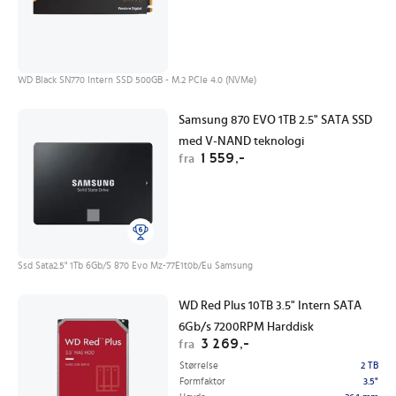
WD Black SN770 Intern SSD 500GB - M.2 PCIe 4.0 (NVMe)
Samsung 870 EVO 1TB 2.5" SATA SSD
med V-NAND teknologi
1 559,-
fra
Ssd Sata2.5" 1Tb 6Gb/S 870 Evo Mz-77E1t0b/Eu Samsung
WD Red Plus 10TB 3.5" Intern SATA
6Gb/s 7200RPM Harddisk
3 269,-
fra
Størrelse
2 TB
Formfaktor
3.5"