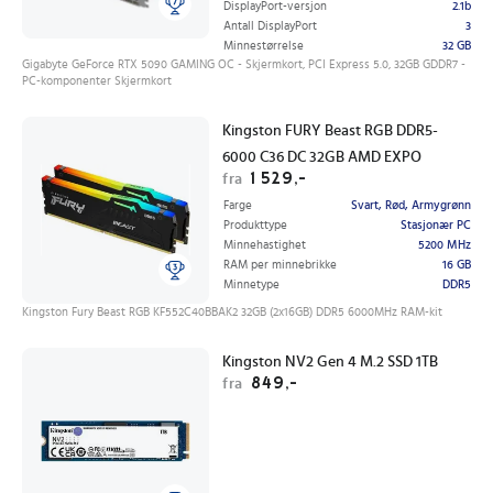
DisplayPort-versjon
2.1b
Antall DisplayPort
3
Minnestørrelse
32 GB
Gigabyte GeForce RTX 5090 GAMING OC - Skjermkort, PCI Express 5.0, 32GB GDDR7 -
PC-komponenter Skjermkort
Kingston FURY Beast RGB DDR5-
6000 C36 DC 32GB AMD EXPO
1 529,-
fra
Farge
Svart, Rød, Armygrønn
Produkttype
Stasjonær PC
Minnehastighet
5200 MHz
RAM per minnebrikke
16 GB
Minnetype
DDR5
Kingston Fury Beast RGB KF552C40BBAK2 32GB (2x16GB) DDR5 6000MHz RAM-kit
Kingston NV2 Gen 4 M.2 SSD 1TB
849,-
fra