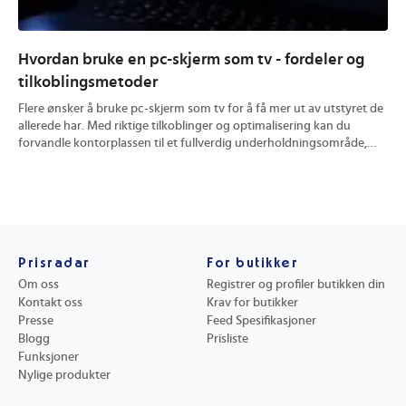
Hvordan bruke en pc-skjerm som tv - fordeler og
Hv
tilkoblingsmetoder
ve
Flere ønsker å bruke pc-skjerm som tv for å få mer ut av utstyret de
Å v
allerede har. Med riktige tilkoblinger og optimalisering kan du
økt
forvandle kontorplassen til et fullverdig underholdningsområde,
opp
uten ekstra bokser eller kabler. Du får praktiske råd om valg av
og 
skjermteknologi, oppsett og hvordan du får best bildekvalitet og
mat
funksjonalitet i hverdagen.
bru
Prisradar
For butikker
Om oss
Registrer og profiler butikken din
Kontakt oss
Krav for butikker
Presse
Feed Spesifikasjoner
Blogg
Prisliste
Funksjoner
Nylige produkter