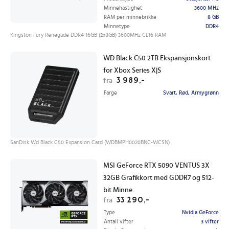
Minnehastighet
3600 MHz
RAM per minnebrikke
8 GB
Minnetype
DDR4
Kingston Fury Renegade DDR4 16GB (2x8GB) 3600MHz CL16 RAM
WD Black C50 2TB Ekspansjonskort
for Xbox Series X|S
3 989,-
fra
Farge
Svart, Rød, Armygrønn
SanDisk Wd Black C50 Expansion Card (WDBMPH0020BNC-WCSN)
MSI GeForce RTX 5090 VENTUS 3X
32GB Grafikkort med GDDR7 og 512-
bit Minne
33 290,-
fra
Type
Nvidia GeForce
Antall vifter
3 vifter