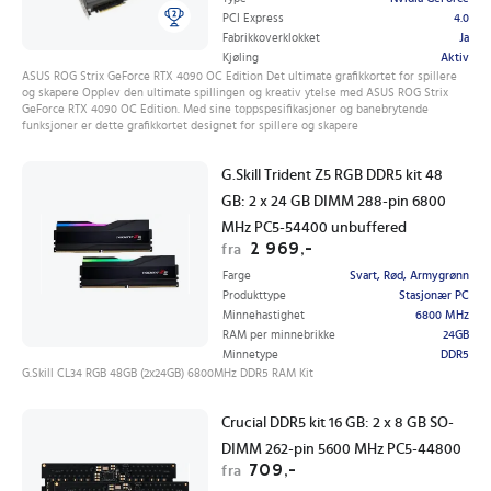
PCI Express
4.0
Fabrikkoverklokket
Ja
Kjøling
Aktiv
ASUS ROG Strix GeForce RTX 4090 OC Edition Det ultimate grafikkortet for spillere
og skapere Opplev den ultimate spillingen og kreativ ytelse med ASUS ROG Strix
GeForce RTX 4090 OC Edition. Med sine toppspesifikasjoner og banebrytende
funksjoner er dette grafikkortet designet for spillere og skapere
G.Skill Trident Z5 RGB DDR5 kit 48
GB: 2 x 24 GB DIMM 288-pin 6800
MHz PC5-54400 unbuffered
2 969,-
fra
Farge
Svart, Rød, Armygrønn
Produkttype
Stasjonær PC
Minnehastighet
6800 MHz
RAM per minnebrikke
24GB
Minnetype
DDR5
G.Skill CL34 RGB 48GB (2x24GB) 6800MHz DDR5 RAM Kit
Crucial DDR5 kit 16 GB: 2 x 8 GB SO-
DIMM 262-pin 5600 MHz PC5-44800
709,-
fra