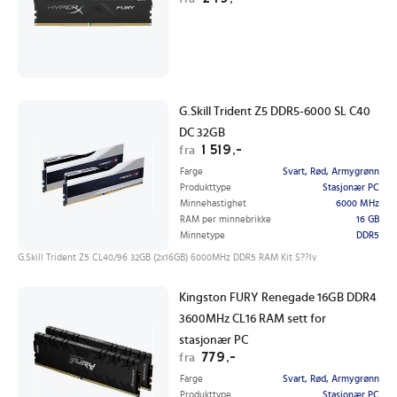
G.Skill Trident Z5 DDR5-6000 SL C40
DC 32GB
1 519,-
fra
Farge
Svart, Rød, Armygrønn
Produkttype
Stasjonær PC
Minnehastighet
6000 MHz
RAM per minnebrikke
16 GB
Minnetype
DDR5
G.Skill Trident Z5 CL40/96 32GB (2x16GB) 6000MHz DDR5 RAM Kit S??lv
Kingston FURY Renegade 16GB DDR4
3600MHz CL16 RAM sett for
stasjonær PC
779,-
fra
Farge
Svart, Rød, Armygrønn
Produkttype
Stasjonær PC