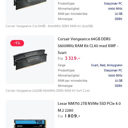
Produkttype
Stasjonær PC
Minnehastighet
6400 MHz
RAM per minnebrikke
32 GB
Minnetype
DDR5
Corsair Vengeance C32 64GB - 6400MHz DDR5 RAM-kit (2x32GB)
Corsair Vengeance 64GB DDR5
-1%
5600MHz RAM Kit CL40 med XMP -
Svart
3 329,-
fra
Farge
Svart, Rød, Armygrønn
Produkttype
Stasjonær PC
Minnehastighet
5600 MHz
RAM per minnebrikke
32 GB
Minnetype
DDR5
Corsair Vengeance 2x32GB 5600MHz DDR5 RAM Kit Sort CL40
Lexar NM710 2TB NVMe SSD PCIe 4.0
M.2 2280
1 809,-
fra