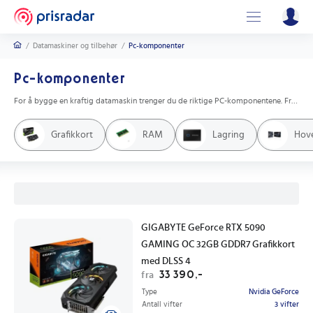
/
Datamaskiner og tilbehør
/
Pc-komponenter
Pc-komponenter
For å bygge en kraftig datamaskin trenger du de riktige PC-komponentene. Fra prosessorer og grafikkort til hovedkort og RAM, har vi samlet alt du trenger for å bygge en PC som passer dine behov. Sammenlign priser og finn de beste tilbudene på PC-komponenter nå. Bygg din drømme-PC i dag!
Grafikkort
RAM
Lagring
Hov
GIGABYTE GeForce RTX 5090
GAMING OC 32GB GDDR7 Grafikkort
med DLSS 4
33 390,-
fra
Type
Nvidia GeForce
Antall vifter
3 vifter