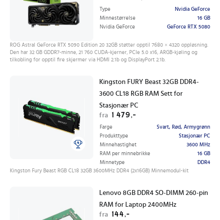
Type
Nvidia GeForce
Minnestørrelse
16 GB
Nvidia GeForce
GeForce RTX 5080
ROG Astral GeForce RTX 5090 Edition 20 32GB støtter opptil 7680 × 4320 oppløsning.
Den har 32 GB GDDR7-minne, 21 760 CUDA-kjerner, PCIe 5.0 x16, ARGB-kjøling og
tilkobling for opptil fire skjermer via HDMI 2.1b og DisplayPort 2.1b.
Kingston FURY Beast 32GB DDR4-
3600 CL18 RGB RAM Sett for
Stasjonær PC
1 479,-
fra
Farge
Svart, Rød, Armygrønn
Produkttype
Stasjonær PC
Minnehastighet
3600 MHz
RAM per minnebrikke
16 GB
Minnetype
DDR4
Kingston Fury Beast RGB CL18 32GB 3600MHz DDR4 (2x16GB) Minnemodul-kit
Lenovo 8GB DDR4 SO-DIMM 260-pin
RAM for Laptop 2400MHz
144,-
fra