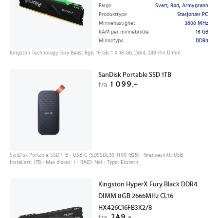
Farge
Svart, Rød, Armygrønn
Produkttype
Stasjonær PC
Minnehastighet
3600 MHz
RAM per minnebrikke
16 GB
Minnetype
DDR4
Kingston Technology Fury Beast Rgb, 16 Gb, 1 X 16 Gb, Ddr4, 288-Pin Dimm
SanDisk Portable SSD 1TB
1 099,-
fra
SanDisk Portable SSD 1TB - USB-C (SDSSDE30-1T00-G25) - Grensesnitt: USB -
Installert: 1TB - Max disker: 1 - RAID: Nei - Type: Ekstern
Kingston HyperX Fury Black DDR4
DIMM 8GB 2666MHz CL16
HX426C16FB3K2/8
249,-
fra