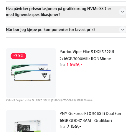
Hva påvirker prisvariasjonen på grafikkort og NVMe SSD-er
med lignende spesifikasjoner?
Når bør jeg kjøpe pc-komponenter for lavest pris?
Patriot Viper Elite 5 DDR5 32GB
-79%
2x16GB 7000MHz RGB Minne
1 989,-
fra
Patriot Viper Elite 5 DDR5 32GB (2x16GB) 7000MHz RGB Minne
PNY GeForce RTX 5060 Ti Dual Fan -
16GB GDDR7 RAM - Grafikkort
7 159,-
fra