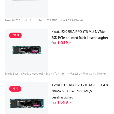
Lexar Nm710 - Ssd - 2 Tb - Intern - M.2 2280 - Pcie 4.0 X4 (Nvme)
Kioxia EXCERIA PRO 1TB M.2 NVMe
-51%
SSD PCIe 4.0 med Rask Lesehastighet
1 039,-
fra
Kioxia Exceria Pro Lse10z001tg8 - Ssd - 1 Tb - Intern - M.2 2280 - Pcie 4.0 X4 (Nvme)
Kioxia EXCERIA PRO 2TB M.2 PCIe 4.0
-1%
NVMe SSD med 7300 MB/s
Lesehastighet
1 699,-
fra