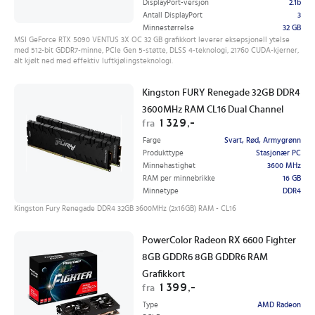
DisplayPort-versjon
2.1b
Antall DisplayPort
3
Minnestørrelse
32 GB
MSI GeForce RTX 5090 VENTUS 3X OC 32 GB grafikkort leverer eksepsjonell ytelse
med 512-bit GDDR7-minne, PCIe Gen 5-støtte, DLSS 4-teknologi, 21760 CUDA-kjerner,
alt kjølt ned med effektiv luftkjølingsteknologi.
Kingston FURY Renegade 32GB DDR4
3600MHz RAM CL16 Dual Channel
1 329,-
fra
Farge
Svart, Rød, Armygrønn
Produkttype
Stasjonær PC
Minnehastighet
3600 MHz
RAM per minnebrikke
16 GB
Minnetype
DDR4
Kingston Fury Renegade DDR4 32GB 3600MHz (2x16GB) RAM - CL16
PowerColor Radeon RX 6600 Fighter
8GB GDDR6 8GB GDDR6 RAM
Grafikkort
1 399,-
fra
Type
AMD Radeon