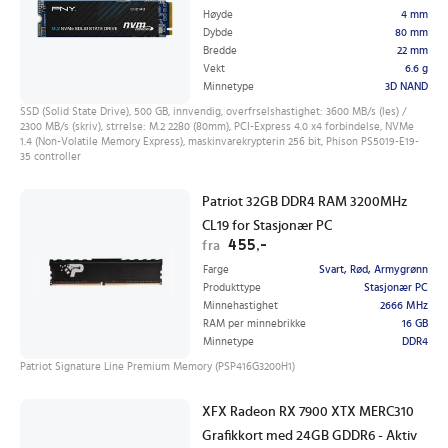
Høyde
4 mm
Dybde
80 mm
Bredde
22 mm
Vekt
6.6 g
Minnetype
3D NAND
SSD (Solid State Drive), 500 GB, innvendig, overfrselshastighet: 3600 MB/s (les) /
2300 MB/s (skriv), strrelse: M.2 2280 (80mm), PCI-Express 4.0 x4 forbindelse, NVMe
1.4 (Non-Volatile Memory Express), maskinvarekrypterin 256 bit, Phison PS5019-E19-
35 controller
Patriot 32GB DDR4 RAM 3200MHz
CL19 for Stasjonær PC
455,-
fra
Farge
Svart, Rød, Armygrønn
Produkttype
Stasjonær PC
Minnehastighet
2666 MHz
RAM per minnebrikke
16 GB
Minnetype
DDR4
Patriot Signature Line Premium Memory (PSP416G3200H1)
XFX Radeon RX 7900 XTX MERC310
Grafikkort med 24GB GDDR6 - Aktiv