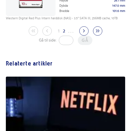
Høyde
26.1 mm
Dybde
147.0 mm
Bredde
101.6 mm
Western Digital Red Plus Intern harddisk (NAS) - 3.5" SATA III, 256MB cache, 10TB
1
2
. . .
GÅ
Gå til side:
Relaterte artikler