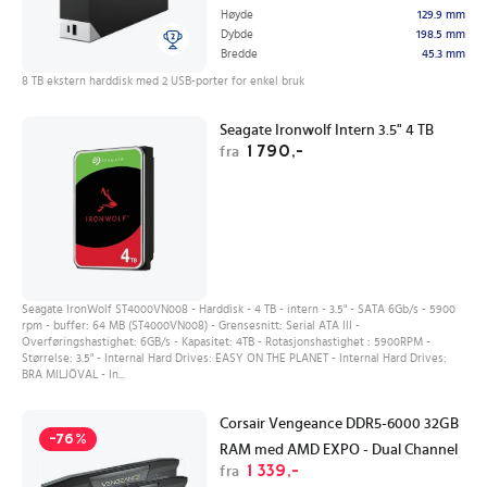
Høyde
129.9 mm
Dybde
198.5 mm
Bredde
45.3 mm
8 TB ekstern harddisk med 2 USB-porter for enkel bruk
Seagate Ironwolf Intern 3.5" 4 TB
1 790,-
fra
Seagate IronWolf ST4000VN008 - Harddisk - 4 TB - intern - 3.5" - SATA 6Gb/s - 5900
rpm - buffer: 64 MB (ST4000VN008) - Grensesnitt: Serial ATA III -
Overføringshastighet: 6GB/s - Kapasitet: 4TB - Rotasjonshastighet : 5900RPM -
Størrelse: 3.5" - Internal Hard Drives: EASY ON THE PLANET - Internal Hard Drives:
BRA MILJÖVAL - In...
Corsair Vengeance DDR5-6000 32GB
-76%
RAM med AMD EXPO - Dual Channel
1 339,-
fra