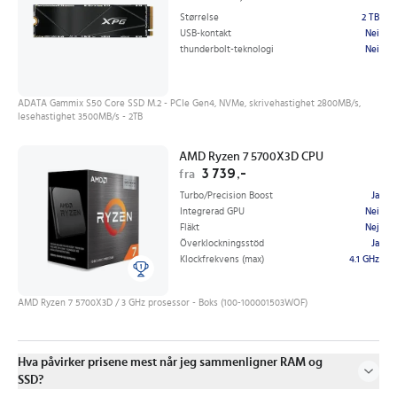
Størrelse
2 TB
USB-kontakt
Nei
thunderbolt-teknologi
Nei
ADATA Gammix S50 Core SSD M.2 - PCIe Gen4, NVMe, skrivehastighet 2800MB/s,
lesehastighet 3500MB/s - 2TB
AMD Ryzen 7 5700X3D CPU
3 739,-
fra
Turbo/Precision Boost
Ja
Integrerad GPU
Nei
Fläkt
Nej
Överklockningsstöd
Ja
Klockfrekvens (max)
4.1 GHz
AMD Ryzen 7 5700X3D / 3 GHz prosessor - Boks (100-100001503WOF)
Hva påvirker prisene mest når jeg sammenligner RAM og
SSD?