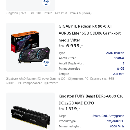
Kingston | Nv2 - Ssd - 1Tb - Intern - M.2 2280 - Pcie 4.0 (Nvme)
GIGABYTE Radeon RX 9070 XT
AORUS Elite 16GB GDDR6 Grafikkort
med 3 Vifter
6 999,-
fra
Type
AMD Radeon
Antall vifter
3 vifter
Antall DisplayPort
2
Minnestørrelse
16 GB
Lengde
288 mm
Gigabyte AMD Radeon RX 9070 Gaming OC - Skjermkort, PCI Express 5.0, 16GB
GDDR6 - PC-komponenter Skjermkort
Kingston FURY Beast DDR5-6000 C36
DC 32GB AMD EXPO
1 329,-
fra
Farge
Svart, Rød, Armygrønn
Produkttype
Stasjonær PC
Minnehastighet
6000 MHz