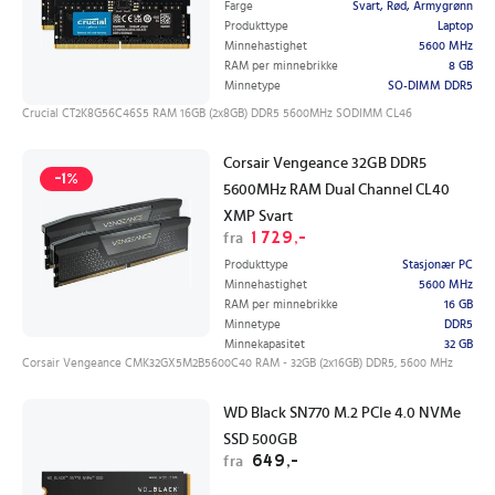
Farge
Svart, Rød, Armygrønn
Produkttype
Laptop
Minnehastighet
5600 MHz
RAM per minnebrikke
8 GB
Minnetype
SO-DIMM DDR5
Crucial CT2K8G56C46S5 RAM 16GB (2x8GB) DDR5 5600MHz SODIMM CL46
Corsair Vengeance 32GB DDR5
-1%
5600MHz RAM Dual Channel CL40
XMP Svart
1 729,-
fra
Produkttype
Stasjonær PC
Minnehastighet
5600 MHz
RAM per minnebrikke
16 GB
Minnetype
DDR5
Minnekapasitet
32 GB
Corsair Vengeance CMK32GX5M2B5600C40 RAM - 32GB (2x16GB) DDR5, 5600 MHz
WD Black SN770 M.2 PCIe 4.0 NVMe
SSD 500GB
649,-
fra