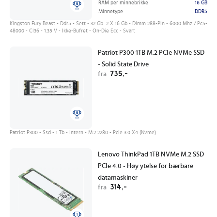
RAM per minnebrikke
16 GB
Minnetype
DDR5
Kingston Fury Beast - Ddr5 - Sett - 32 Gb: 2 X 16 Gb - Dimm 288-Pin - 6000 Mhz / Pc5-
48000 - Cl36 - 1.35 V - Ikke-Bufret - On-Die Ecc - Svart
Patriot P300 1TB M.2 PCIe NVMe SSD
- Solid State Drive
735,-
fra
Patriot P300 - Ssd - 1 Tb - Intern - M.2 2280 - Pcie 3.0 X4 (Nvme)
Lenovo ThinkPad 1TB NVMe M.2 SSD
PCIe 4.0 - Høy ytelse for bærbare
datamaskiner
314,-
fra