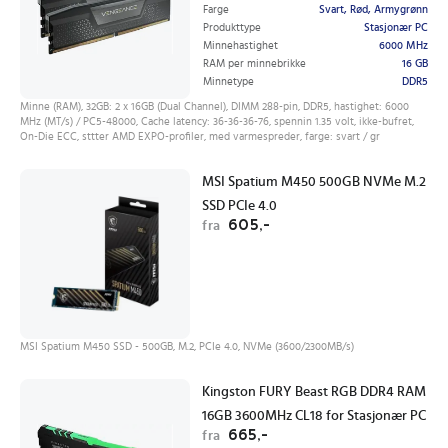
Farge
Svart, Rød, Armygrønn
Produkttype
Stasjonær PC
Minnehastighet
6000 MHz
RAM per minnebrikke
16 GB
Minnetype
DDR5
Minne (RAM), 32GB: 2 x 16GB (Dual Channel), DIMM 288-pin, DDR5, hastighet: 6000
MHz (MT/s) / PC5-48000, Cache latency: 36-36-36-76, spennin 1.35 volt, ikke-bufret,
On-Die ECC, sttter AMD EXPO-profiler, med varmespreder, farge: svart / gr
MSI Spatium M450 500GB NVMe M.2
SSD PCIe 4.0
605,-
fra
MSI Spatium M450 SSD - 500GB, M.2, PCIe 4.0, NVMe (3600/2300MB/s)
Kingston FURY Beast RGB DDR4 RAM
16GB 3600MHz CL18 for Stasjonær PC
665,-
fra