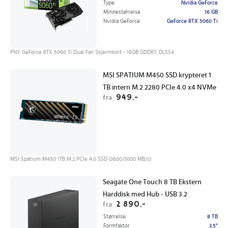
Type
Nvidia GeForce
Minnestørrelse
16 GB
Nvidia GeForce
GeForce RTX 5060 Ti
PNY GeForce RTX 5060 Ti Dual Fan Skjermkort - 16GB GDDR7, DLSS4
MSI SPATIUM M450 SSD krypteret 1
TB intern M.2 2280 PCIe 4.0 x4 NVMe
949,-
fra
MSI Spatium M450 1TB M.2 PCIe 4.0 SSD (3600/3000 MB/s)
Seagate One Touch 8 TB Ekstern
Harddisk med Hub - USB 3.2
2 890,-
fra
Størrelse
8 TB
Formfaktor
3.5"