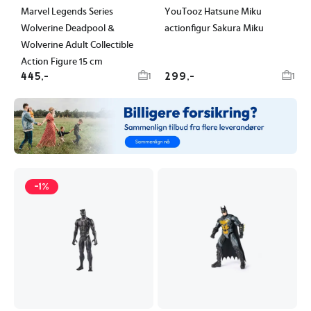
Marvel Legends Series
YouTooz Hatsune Miku
Wolverine Deadpool &
actionfigur Sakura Miku
Wolverine Adult Collectible
Action Figure 15 cm
445,-
299,-
1
1
-1%