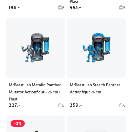
Plast
196,-
453,-
6
5
MrBeast Lab Metallic Panther
MrBeast Lab Stealth Panther
Mutator Actionfigur - 26 cm i
Actionfigur 26 cm
Plast
227,-
259,-
5
6
-2%