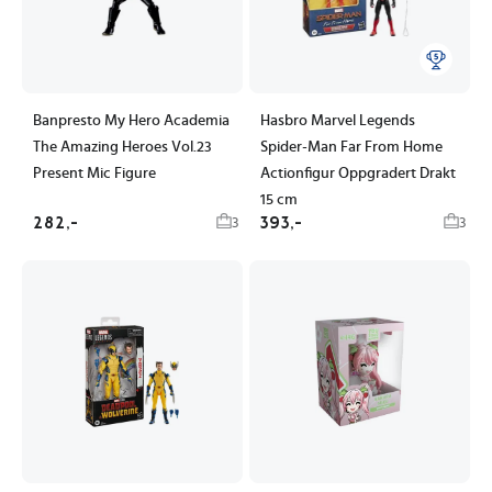
Banpresto My Hero Academia
Hasbro Marvel Legends
The Amazing Heroes Vol.23
Spider-Man Far From Home
Present Mic Figure
Actionfigur Oppgradert Drakt
15 cm
282,-
393,-
3
3