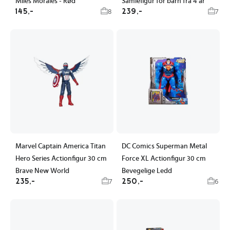
Miles Morales - Rød
Samlefigur for barn fra 4 år
145,-
239,-
8
7
Marvel Captain America Titan
DC Comics Superman Metal
Hero Series Actionfigur 30 cm
Force XL Actionfigur 30 cm
Brave New World
Bevegelige Ledd
235,-
250,-
7
6