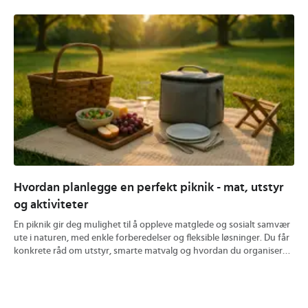
Hvordan planlegge en perfekt piknik - mat, utstyr
Hv
og aktiviteter
so
En piknik gir deg mulighet til å oppleve matglede og sosialt samvær
En 
ute i naturen, med enkle forberedelser og fleksible løsninger. Du får
son
konkrete råd om utstyr, smarte matvalg og hvordan du organiserer
båd
praktiske aktiviteter for både små og store grupper. Utforsk
pen
hvordan et godt piknikpledd, kjølebag og riktig matvalg bidrar til en
tip
minneverdig opplevelse under åpen himmel.
gje