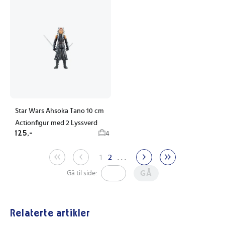
Star Wars Ahsoka Tano 10 cm
Actionfigur med 2 Lyssverd
125,-
4
1
2
. . .
GÅ
Gå til side:
Relaterte artikler