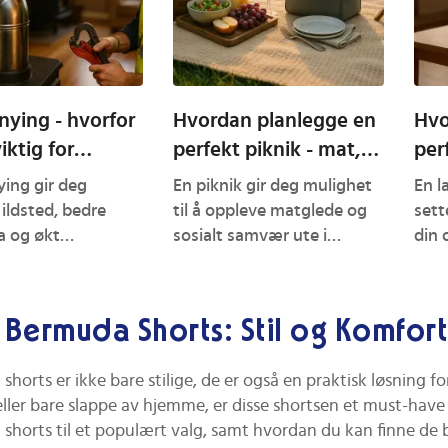
nying - hvorfor
Hvordan planlegge en
Hvo
iktig for
perfekt piknik - mat,
per
het og økonomi
utstyr og aktiviteter
sof
ying gir deg
En piknik gir deg mulighet
En l
 ildsted, bedre
til å oppleve matglede og
sett
a og økt
sosialt samvær ute i
din 
kerhet uten å rive
naturen, med enkle
Du f
rsteinen. Ved å
forberedelser og fleksible
beha
lrør eller
løsninger. Du får konkrete
løft
 Bermuda Shorts: Stil og Komfort 
e rør kan du
råd om utstyr, smarte
bruk
 levetiden på
matvalg og hvordan du
du f
horts er ikke bare stilige, de er også en praktisk løsning f
ende pipe, redusere
organiserer praktiske
pend
ller bare slappe av hjemme, er disse shortsen et must-have 
iko og få mer
aktiviteter for både små og
elle
shorts til et populært valg, samt hvordan du kan finne de b
trekk. Du finner
store grupper. Utforsk
finn