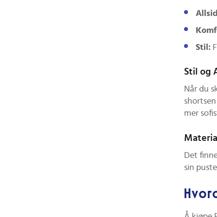
Allsi
Komf
Stil:
F
Stil og
Når du s
shortsen
mer sofis
Materia
Det finn
sin pust
Hvor
Å kjøpe 