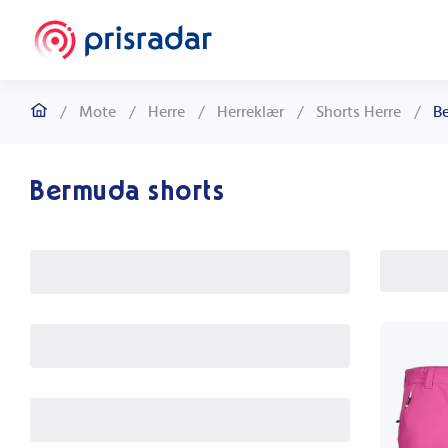
/
Mote
/
Herre
/
Herreklær
/
Shorts Herre
/
B
Bermuda shorts