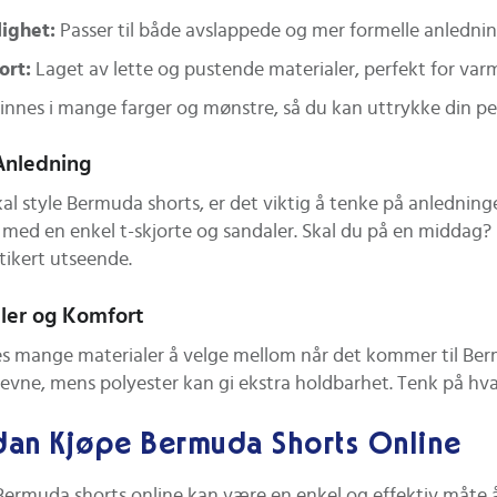
dighet:
Passer til både avslappede og mer formelle anlednin
ort:
Laget av lette og pustende materialer, perfekt for var
innes i mange farger og mønstre, så du kan uttrykke din pers
 Anledning
kal style Bermuda shorts, er det viktig å tenke på anledn
 med en enkel t-skjorte og sandaler. Skal du på en middag?
tikert utseende.
ler og Komfort
es mange materialer å velge mellom når det kommer til Ber
eevne, mens polyester kan gi ekstra holdbarhet. Tenk på hva
dan Kjøpe Bermuda Shorts Online
Bermuda shorts online kan være en enkel og effektiv måte å