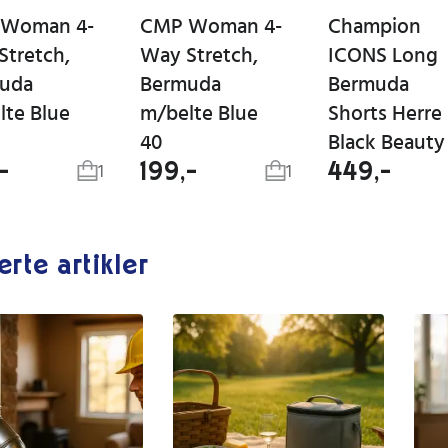
Woman 4-
CMP Woman 4-
Champion
Stretch,
Way Stretch,
ICONS Long
uda
Bermuda
Bermuda
lte Blue
m/belte Blue
Shorts Herre
40
Black Beauty
-
199,-
449,-
1
1
erte artikler