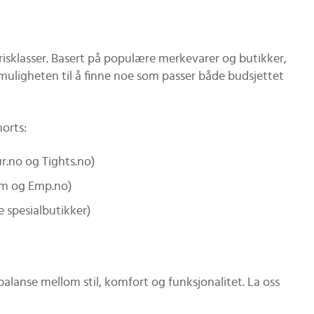
valg og
Miljøsertifiseringer og
allasjonshensyn som
teknologiske nyvinninger
per deg å skape en
gir trygghet for både
risklasser. Basert på populære merkevarer og butikker,
nomført og funksjonell
innemiljø og varig kvalitet.
 muligheten til å finne noe som passer både budsjettet
.
Her får du konkrete tips
som hjelper deg å velge
riktig løsning for ditt hjem.
horts:
ur.no og Tights.no)
com og Emp.no)
e spesialbutikker)
alanse mellom stil, komfort og funksjonalitet. La oss