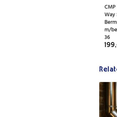
CMP 
Way 
Berm
m/be
36
199,
Relat