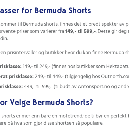
tips til valg av
hvordan et godt
stil
lasser for Bermuda Shorts
prisvurdering og
piknikpledd, kjølebag og
inst
iktig utført
riktig matvalg bidrar til en
hjel
kommer til Bermuda shorts, finnes det et bredt spekter av p
ering kan øke
minneverdig opplevelse
gjen
orvente priser som varierer fra
149,- til 599,-
. Dette gir deg
å boligen din.
under åpen himmel.
stue
 din.
oen prisintervaller og butikker hvor du kan finne Bermuda s
risklasse:
149,- til 249,- (finnes hos butikker som Hektapat
at prisklasse:
249,- til 449,- (tilgjengelig hos Outnorth.
risklasse:
449,- til 599,- (tilbudt av Antonsport.no og andr
or Velge Bermuda Shorts?
shorts er mer enn bare en motetrend; de tilbyr en perfekt b
re på hva som gjør disse shortsen så populære.