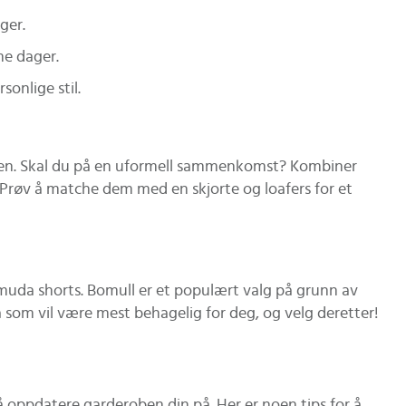
ger.
me dager.
onlige stil.
ingen. Skal du på en uformell sammenkomst? Kombiner
 Prøv å matche dem med en skjorte og loafers for et
muda shorts. Bomull er et populært valg på grunn av
 som vil være mest behagelig for deg, og velg deretter!
 oppdatere garderoben din på. Her er noen tips for å