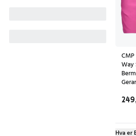
CMP 
Way 
Berm
Gera
249
Hva er 