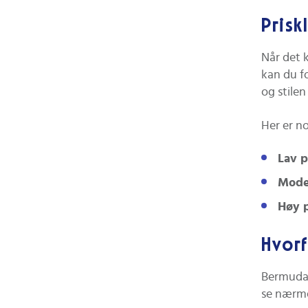
konkrete 
Prisk
metode, 
hvordan r
Når det 
rehabilit
kan du f
verdien p
og stilen
Her er n
Lav p
Moder
Høy p
Hvorf
Bermuda 
se nærme