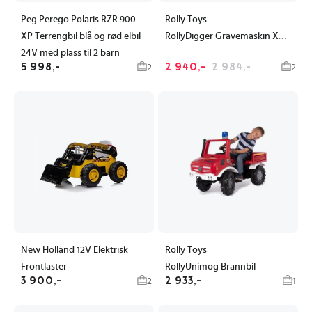
Peg Perego Polaris RZR 900
Rolly Toys
RollyDigger Gravemaskin XL Volvo
XP Terrengbil blå og rød elbil
24V med plass til 2 barn
5 998,-
2 940,-
2 984,-
2
2
New Holland 12V Elektrisk
Rolly Toys
Frontlaster
RollyUnimog Brannbil
3 900,-
2 933,-
2
1