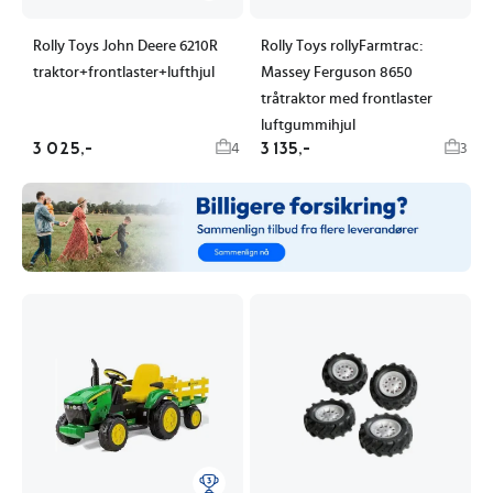
Rolly Toys John Deere 6210R
Rolly Toys rollyFarmtrac:
traktor+frontlaster+lufthjul
Massey Ferguson 8650
tråtraktor med frontlaster
luftgummihjul
3 025,-
3 135,-
4
3