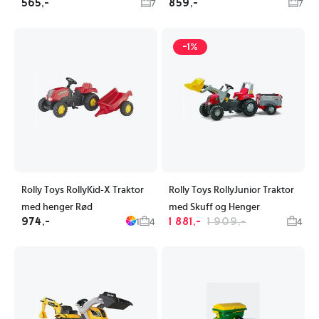
565,-
859,-
7
7
-1%
Rolly Toys RollyKid-X Traktor
Rolly Toys RollyJunior Traktor
med henger Rød
med Skuff og Henger
974,-
1 881,-
1 909,-
1
4
4