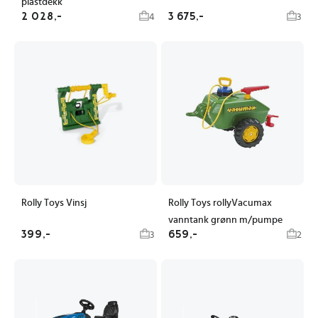
plastdekk
2 028,-
3 675,-
4
3
Rolly Toys Vinsj
Rolly Toys rollyVacumax
vanntank grønn m/pumpe
399,-
659,-
3
2