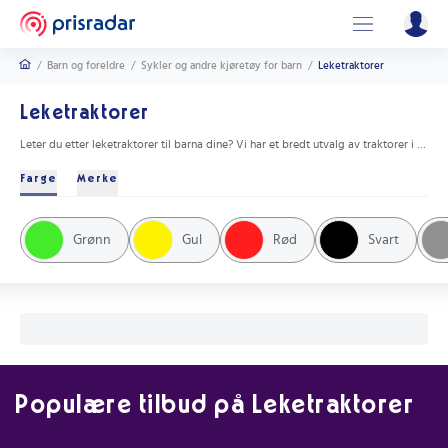
/
Barn og foreldre
/
Sykler og andre kjøretøy for barn
/
Leketraktorer
Leketraktorer
Leter du etter leketraktorer til barna dine? Vi har et bredt utvalg av traktorer i ulike størrelser og farger som vil glede enhver liten bonde. Se igjennom et utvalg leketraktorer laget av slitesterke materialer og som er sikre for barna å leke med. Gi barna dine en morsom og lærerik opplevelse med leketraktorer.
Farge
Merke
Rolly Toys
Pegpérego
Peg Perego
Rollytoys
Azeno
Bruder
Lgg
Smoby
Grønn
Gul
Rød
Svart
Populære tilbud på Leketraktorer