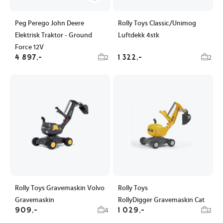
Peg Perego John Deere
Rolly Toys Classic/Unimog
Elektrisk Traktor - Ground
Luftdekk 4stk
Force 12V
4 897,-
1 322,-
2
2
Rolly Toys Gravemaskin Volvo
Rolly Toys
Gravemaskin
RollyDigger Gravemaskin Cat
909,-
1 029,-
4
2