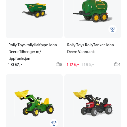
Rolly Toys rollyHalfpipe John
Rolly Toys RollyTanker John
Deere Tilhenger m/
Deere Vanntank
tippfunksjon
1 057,-
1 175,-
1 193,-
6
4