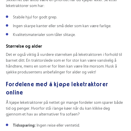
Sikkerhet bør alltid være en prioritet når du kjøper leker. Se etter
leketraktorer som har:
Stabile hjul for godt grep.
Ingen skarpe kanter eller små deler som kan være farlige.
Kvalitetsmaterialer som tåler slitasje.
Størrelse og alder
Det er også viktig å vurdere størrelsen på leketraktoren i forhold til
barnet ditt. En traktorslede som er for stor kan være vanskelig å
håndtere, mens en som er for liten kan være lite morsom. Husk å
sjekke produsentens anbefalinger for alder og vekt!
Fordelene med å kjøpe leketraktorer
online
Å kjøpe leketraktorer på nettet gir mange fordeler som sparer både
tid og penger. Hvorfor stå i lange køer når du kan klikke deg
gjennom et hav av alternativer fra sofaen?
Tidssparing:
Ingen reise eller ventetid.