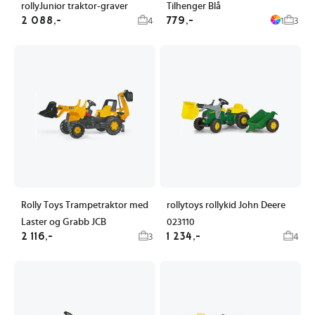
rollyJunior traktor-graver
Tilhenger Blå
2 088,-
779,-
4
1
3
Rolly Toys Trampetraktor med
rollytoys rollykid John Deere
Laster og Grabb JCB
023110
2 116,-
1 234,-
3
4