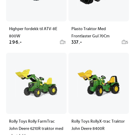
Highper fordekk til ATV-8E
Plasto Traktor Med
800W
Frontlaster Gul 70Cm
296,-
337,-
1
5
Rolly Toys Rolly FarmTrac
Rolly Toys RollyX-trac Traktor
John Deere 6210R traktor med
John Deere 8400R