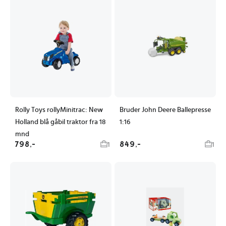
Rolly Toys rollyMinitrac: New
Bruder John Deere Ballepresse
Holland blå gåbil traktor fra 18
1:16
mnd
798,-
849,-
1
1