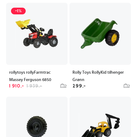
-1%
rollytoys rollyFarmtrac
Rolly Toys RollyKid tilhenger
Massey Ferguson 6850
Grønn
1 910,-
1 939,-
299,-
2
2