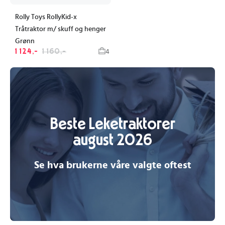
Rolly Toys RollyKid-x
Tråtraktor m/ skuff og henger
Grønn
1 124,-
1 160,-
4
Beste Leketraktorer
august 2026
Se hva brukerne våre valgte oftest