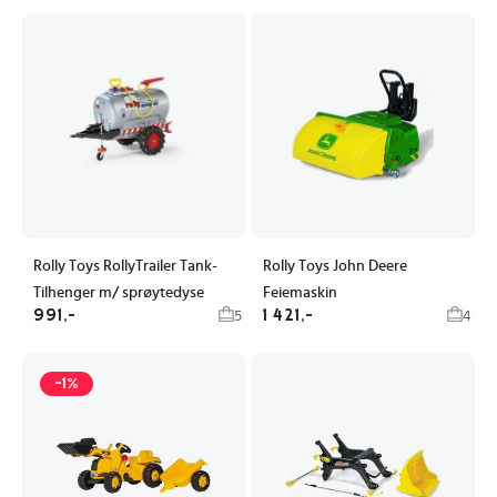
Rolly Toys RollyTrailer Tank-
Rolly Toys John Deere
Tilhenger m/ sprøytedyse
Feiemaskin
991,-
1 421,-
5
4
-1%