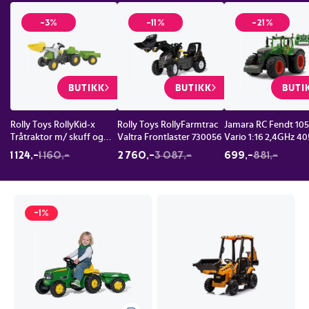
-3%
-11%
-21%
BUTIKK
BUTIKK
BUTI
Rolly Toys RollyKid-x
Rolly Toys RollyFarmtrac
Jamara RC Fendt 10
Tråtraktor m/ skuff og
Valtra Frontlaster 730056
Vario 1:16 2,4GHz 4
henger Grønn
1 124,-
1 160,-
2 760,-
3 087,-
699,-
881,-
-1%