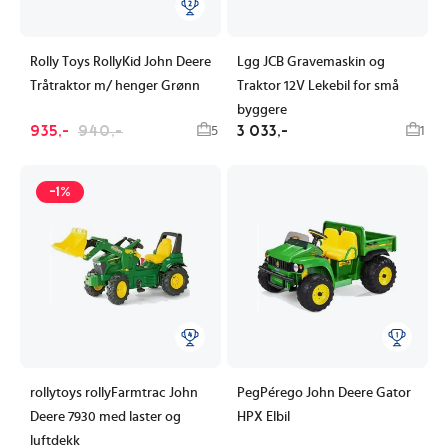
Rolly Toys RollyKid John Deere
Lgg JCB Gravemaskin og
Tråtraktor m/ henger Grønn
Traktor 12V Lekebil for små
byggere
935,-
940,-
3 033,-
5
1
-1%
rollytoys rollyFarmtrac John
PegPérego John Deere Gator
Deere 7930 med laster og
HPX Elbil
luftdekk