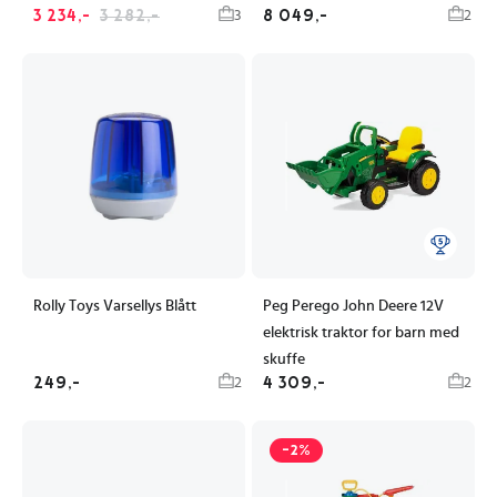
3 234,-
3 282,-
8 049,-
3
2
Rolly Toys Varsellys Blått
Peg Perego John Deere 12V
elektrisk traktor for barn med
skuffe
249,-
4 309,-
2
2
-2%