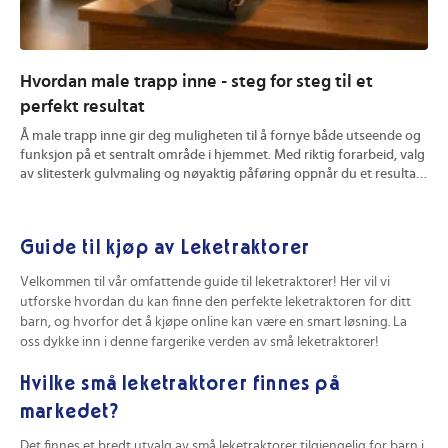
Hvordan male trapp inne - steg for steg til et
Hv
perfekt resultat
ve
Å male trapp inne gir deg muligheten til å fornye både utseende og
En 
funksjon på et sentralt område i hjemmet. Med riktig forarbeid, valg
Du 
av slitesterk gulvmaling og nøyaktig påføring oppnår du et resultat
hyg
som tåler hverdagsbruk og ser bra ut over tid. Du får konkrete tips
mat
for forberedelse, fargevalg og effektive maleteknikker. Les videre
båd
for å sikre et varig og profesjonelt uttrykk på din innendørs trapp.
din
Guide til kjøp av Leketraktorer
Velkommen til vår omfattende guide til leketraktorer! Her vil vi
utforske hvordan du kan finne den perfekte leketraktoren for ditt
barn, og hvorfor det å kjøpe online kan være en smart løsning. La
oss dykke inn i denne fargerike verden av små leketraktorer!
Hvilke små leketraktorer finnes på
markedet?
Det finnes et bredt utvalg av små leketraktorer tilgjengelig for barn i