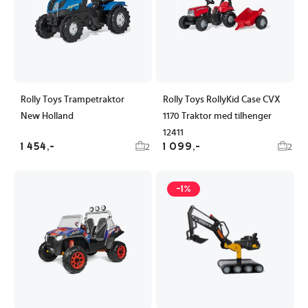
Rolly Toys Trampetraktor
Rolly Toys RollyKid Case CVX
New Holland
1170 Traktor med tilhenger
12411
1 454,-
1 099,-
2
2
-1%