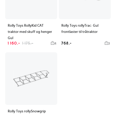
Rolly Toys RollyKid CAT
Rolly Toys rollyTrac: Gul
traktor med skuff og henger
frontlaster til tråtraktor
Gul
1 160,-
1 175,-
768,-
4
3
Rolly Toys rollySnowgrip