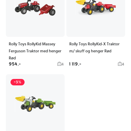
Rolly Toys RollyKid Massey
Rolly Toys RollyKid-X Traktor
Ferguson Traktor med henger
m/ skuff og henger Rød
Rød
954,-
1 119,-
4
4
-3%