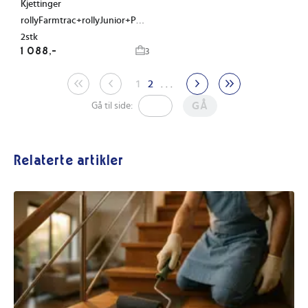
Kjettinger
rollyFarmtrac+rollyJunior+Premium
2stk
1 088,-
3
1
2
. . .
GÅ
Gå til side:
Relaterte artikler