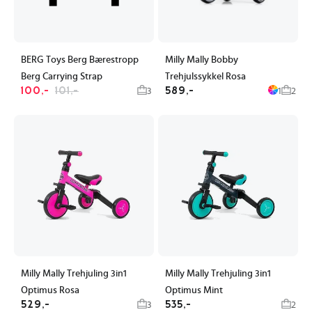
BERG Toys Berg Bærestropp
Milly Mally Bobby
Berg Carrying Strap
Trehjulssykkel Rosa
100,-
101,-
589,-
3
1
2
Milly Mally Trehjuling 3in1
Milly Mally Trehjuling 3in1
Optimus Rosa
Optimus Mint
529,-
535,-
3
2