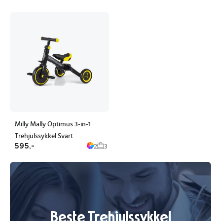
Milly Mally Optimus 3-in-1
Trehjulssykkel Svart
595,-
2
3
Beste Trehjulssykkel