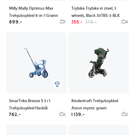
Milly Mally Optimus Max
Trybike Trybike in steel, 3
Trehjulssykkel 4-in-1 Grønn
wheels, Black 30TBS-3-BLK
899,-
355,-
379,-
1
4
SmarTrike Breeze S 3 i 1
Kinderkraft Trehjulssykkel
Trehjulssykkel Havblå
Aston mystic green
762,-
1 139,-
2
2