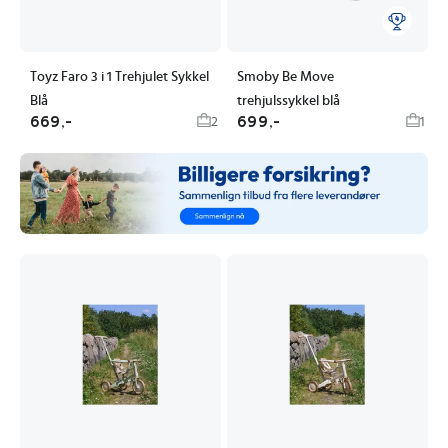
Toyz Faro 3 i 1 Trehjulet Sykkel
Smoby Be Move
Blå
trehjulssykkel blå
669,-
699,-
2
1