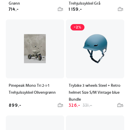
Grønn
Trehjulssykkel Grå
714,-
1 159,-
1
1
-2%
Pinepeak Mono Tri 2-i-1
Trybike 3 wheels Steel + Retro
Trehjulssykkel Olivengrønn
helmet Size S/M Vintage blue
Bundle
899,-
326,-
331,-
1
5