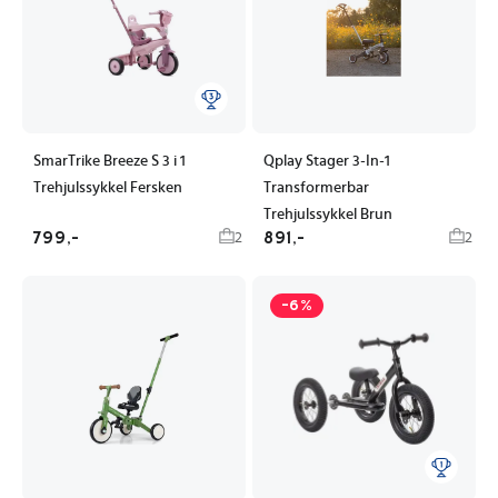
SmarTrike Breeze S 3 i 1
Qplay Stager 3-In-1
Trehjulssykkel Fersken
Transformerbar
Trehjulssykkel Brun
799,-
891,-
2
2
-6%