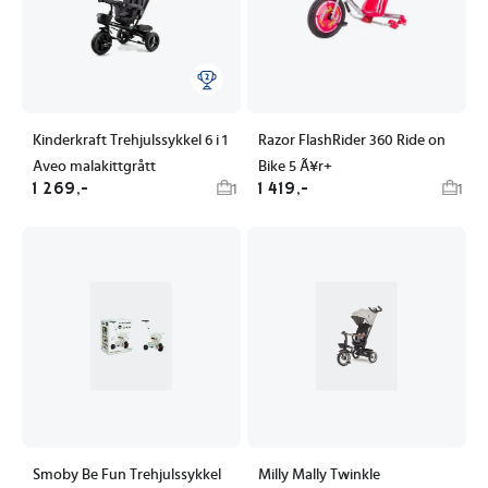
Kinderkraft Trehjulssykkel 6 i 1
Razor FlashRider 360 Ride on
Aveo malakittgrått
Bike 5 Ã¥r+
1 269,-
1 419,-
1
1
Smoby Be Fun Trehjulssykkel
Milly Mally Twinkle