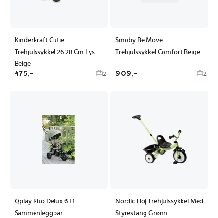
Kinderkraft Cutie
Smoby Be Move
Trehjulssykkel 26 28 Cm Lys
Trehjulssykkel Comfort Beige
Beige
475,-
909,-
2
2
Qplay Rito Delux 6 I 1
Nordic Hoj Trehjulssykkel Med
Sammenleggbar
Styrestang Grønn