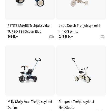
PETITE&MARS Trehjulssykkel
Little Dutch Trehjulssykkel 4
TURBO 5 i 1 Ocean Blue
in 1 Off white
995,-
2 299,-
1
1
Milly Mally Axel Trehjulssykkel
Pinepeak Trehjulssykkel
Denim
Hvit/Svart