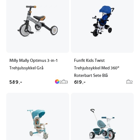
Milly Mally Optimus 3-in-1
Funfit Kids Twist
Trehjulssykkel Grå
Trehjulssykkel Med 360°
Roterbart Sete Blå
589,-
619,-
2
3
2