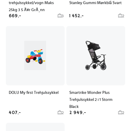
trehjulssykkel/vogn Maks
Stanley Gummi Mørkblå Svart
25kg 3 5 Ã¥r GrÃ¸nn
669,-
1 452,-
3
2
DOLU My first Trehjulssykkel
Smartrike Wonder Plus
Trehjulssykkel 2 i 1 Storm
Black
407,-
2 949,-
2
2