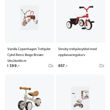
Vanilla Copenhagen Trehjulet
Smoby trehjulssykkel med
Cykel Retro Beige Brown
oppbevaringskurv
58x26x48cm
1 399,-
657,-
3
3