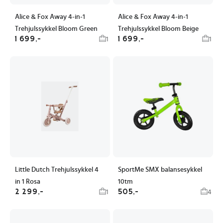
Alice & Fox Away 4-in-1
Alice & Fox Away 4-in-1
Trehjulssykkel Bloom Green
Trehjulssykkel Bloom Beige
1 699,-
1 699,-
1
1
Little Dutch Trehjulssykkel 4
SportMe SMX balansesykkel
in 1 Rosa
10tm
2 299,-
505,-
1
4