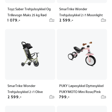
Toyz Saber Trehjulssykkel Og
SmarTrike Wonder
Trillevogn Maks 25 kg Rød
Trehjulssykkel 2 i 1 Moonlight
1 079,-
2 599,-
2
3
SmarTrike Wonder
PUKY Løpesykkel Dyttesykkel
Trehjulssykkel 2 i 1 Olive
PUKYMOTO Mini Rose/Pink
2 599,-
799,-
3
3