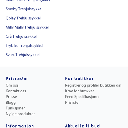
Kinderkraft Trehjulssykkel
Smoby Trehjulssykkel
Qplay Trehjulssykkel
Milly Mally Trehjulssykkel
Grå Trehjulssykkel
Trybike Trehjulssykkel
Svart Trehjulssykkel
Prisradar
For butikker
Om oss
Registrer og profiler butikken din
Kontakt oss
Krav for butikker
Presse
Feed Spesifikasjoner
Blogg
Prisliste
Funksjoner
Nylige produkter
Informasjon
Aktuelle tilbud