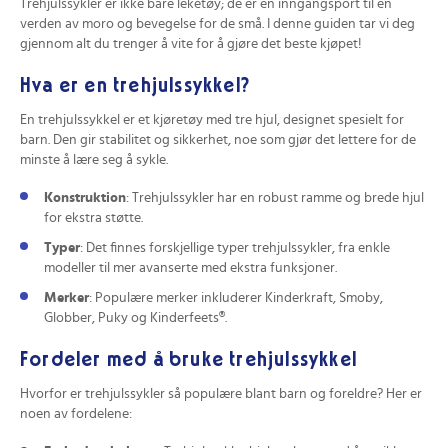
Trehjulssykler er ikke bare leketøy; de er en inngangsport til en
verden av moro og bevegelse for de små. I denne guiden tar vi deg
gjennom alt du trenger å vite for å gjøre det beste kjøpet!
Hva er en trehjulssykkel?
En trehjulssykkel er et kjøretøy med tre hjul, designet spesielt for
barn. Den gir stabilitet og sikkerhet, noe som gjør det lettere for de
minste å lære seg å sykle.
Konstruktion
: Trehjulssykler har en robust ramme og brede hjul
for ekstra støtte.
Typer
: Det finnes forskjellige typer trehjulssykler, fra enkle
modeller til mer avanserte med ekstra funksjoner.
Merker
: Populære merker inkluderer Kinderkraft, Smoby,
Globber, Puky og Kinderfeets®.
Fordeler med å bruke trehjulssykkel
Hvorfor er trehjulssykler så populære blant barn og foreldre? Her er
noen av fordelene: