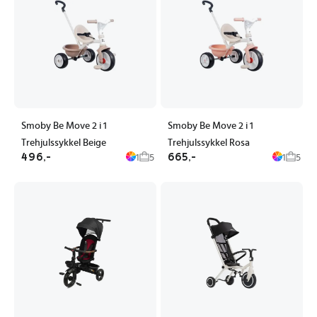
Smoby Be Move 2 i 1
Smoby Be Move 2 i 1
Trehjulssykkel Beige
Trehjulssykkel Rosa
496,-
665,-
1
5
1
5