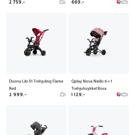
2 759,-
669,-
2
1
1
Doona Liki S1 Trehjuling Flame
Qplay Nova Niello 6-i-1
Red
Trehjulssykkel Rosa
2 999,-
1 129,-
1
1
1