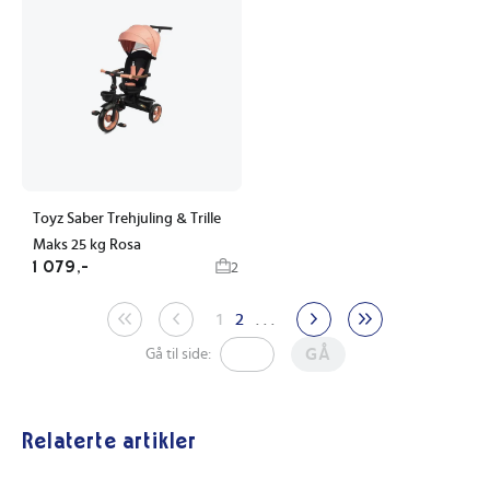
Toyz Saber Trehjuling & Trille
Maks 25 kg Rosa
1 079,-
2
1
2
. . .
GÅ
Gå til side:
Relaterte artikler