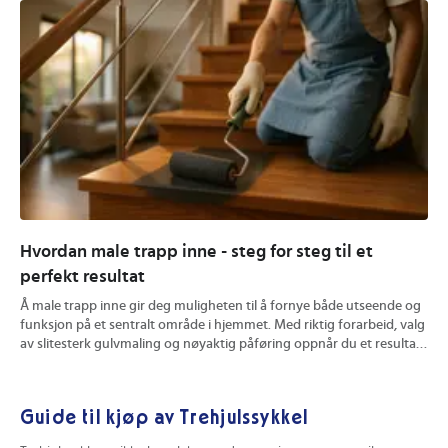
Hvordan male trapp inne - steg for steg til et
Hv
perfekt resultat
ve
Å male trapp inne gir deg muligheten til å fornye både utseende og
En 
funksjon på et sentralt område i hjemmet. Med riktig forarbeid, valg
Du 
av slitesterk gulvmaling og nøyaktig påføring oppnår du et resultat
hyg
som tåler hverdagsbruk og ser bra ut over tid. Du får konkrete tips
mat
for forberedelse, fargevalg og effektive maleteknikker. Les videre
båd
for å sikre et varig og profesjonelt uttrykk på din innendørs trapp.
din
Guide til kjøp av Trehjulssykkel