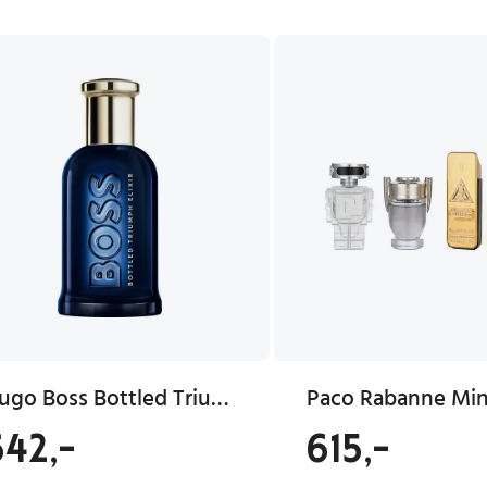
Hugo Boss Bottled Triumph Elixir Eau de Parfum 50ml for Herre - Treaktige Duftnoter
642,-
615,-