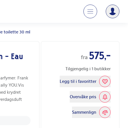
e toilette 30 ml
575,-
n - Eau
fra
Tilgjengelig i
1
butikker
arfymer: Frank
Legg til i favoritter
ally YOU.Vis
med krydret
Overvåke pris
verdagsduft
Sammenlign