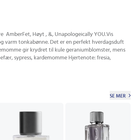
e  AmberFet, Høyt , &, Unapologeically YOU.Vis
og varm tonkabønne. Det er en perfekt hverdagsduft
demomme gir krydret til kule geraniumblomster, mens
ngefær, sypress, kardemomme Hjertenote: fresia,
SE MER