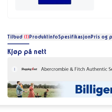
Tilbud
(1)
Produktinfo
Spesifikasjon
Pris og p
Kjøp på nett
Abercrombie & Fitch Authentic Se