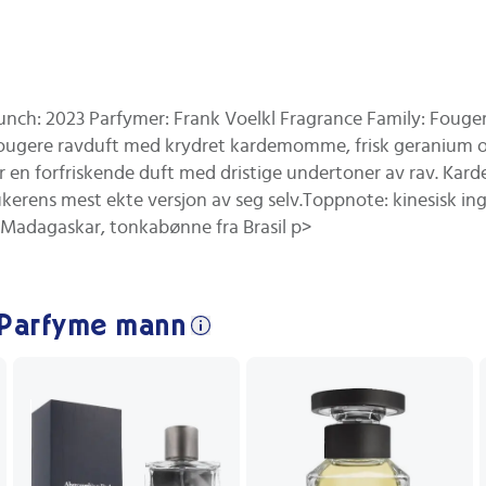
nch: 2023 Parfymer: Frank Voelkl Fragrance Family: Fouger
n fougere ravduft med krydret kardemomme, frisk geranium 
 en forfriskende duft med dristige undertoner av rav. Kar
ukerens mest ekte versjon av seg selv.Toppnote: kinesisk i
ra Madagaskar, tonkabønne fra Brasil p>
 Parfyme mann