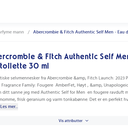
arfyme mann
/
Abercrombie & Fitch Authentic Self Men - Eau d
rcrombie & Fitch Authentic Self Me
toilette 30 ml
tiske selvmennesker fra Abercrombie &amp, Fitch Launch: 2023 P
l Fragrance Family: Fougere  AmberFet, Høyt , &amp, Unapologeic
 ditt sanne jeg med Authentic Self for Men  en fougere ravduft 
momme, frisk geranium og varm tonkabønne. Det er en perfekt h
Les mer...
Vis attributter