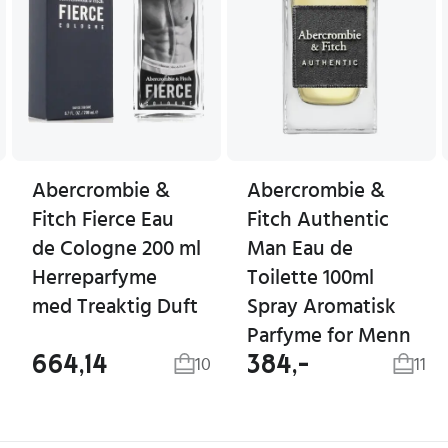
Abercrombie &
Abercrombie &
Fitch Fierce Eau
Fitch Authentic
de Cologne 200 ml
Man Eau de
Herreparfyme
Toilette 100ml
med Treaktig Duft
Spray Aromatisk
Parfyme for Menn
664,14
384,-
10
11