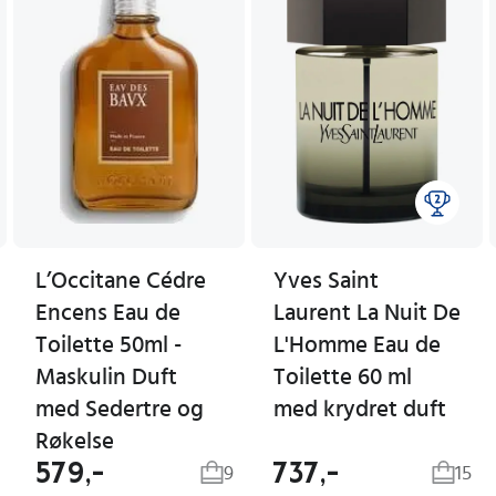
L’Occitane Cédre
Yves Saint
Encens Eau de
Laurent La Nuit De
Toilette 50ml -
L'Homme Eau de
Maskulin Duft
Toilette 60 ml
med Sedertre og
med krydret duft
Røkelse
579,-
737,-
9
15