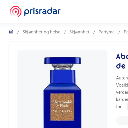
/
Skjønnhet og helse
/
Skjønnhet
/
Parfyme
/
P
Abe
de 
Auten
Voelk
verden
karde
for...
...