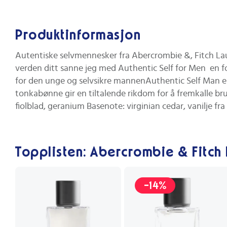
Produktinformasjon
Autentiske selvmennesker fra Abercrombie &, Fitch Lau
verden ditt sanne jeg med Authentic Self for Men  e
for den unge og selvsikre mannenAuthentic Self Man er
tonkabønne gir en tiltalende rikdom for å fremkalle br
fiolblad, geranium Basenote: virginian cedar, vanilje f
Topplisten: Abercrombie & Fitch
-14%