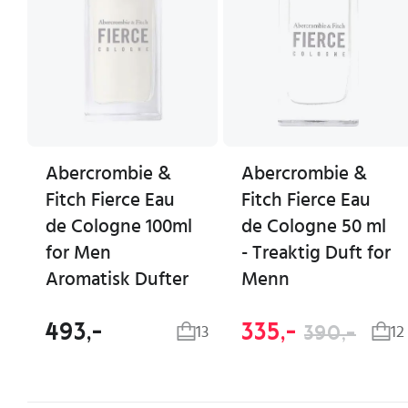
Abercrombie &
Abercrombie &
Fitch Fierce Eau
Fitch Fierce Eau
de Cologne 100ml
de Cologne 50 ml
for Men
- Treaktig Duft for
Aromatisk Dufter
Menn
493,-
335,-
390,-
13
12