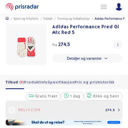
/
Sport og friluftsliv
/
Fotball
/
Trening og fotballutstyr
/
Adidas Performance Pre
Adidas Performance Pred Gl
Mtc Red 5
274,5
fra
Detaljer og varianter
Tilbud
(1)
Produktinfo
Spesifikasjon
Pris og prishistorikk
Gratis frakt
1 dag
Klikk og hent
274,5