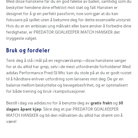
Med disse hanskene får du en god følelse av ballen, samtidig som du
beskytter hendene dine effektivt mot støt og fall. Hansken er
designet for å gi en perfekt passform, noe som gjør at du kan
fokusere på spillet uten å bekymre deg for dette essensielle utstyret.
Hvis du er en ambisiøs ung målvakt eller bare ønsker å forbedre dine
ferdigheter, er PREDATOR GOALKEEPER MATCH HANSKER det
tryggeste valget.
Bruk og fordeler
Tenk deg å stå i mål på en regnværskamp—disse hanskene sørger
for at du alltid har grep, selv i de mest utfordrende forholdene! Med
adidas Performance Pred Gl Mtc kan du stole på at du er godt rustet
til å håndtere enhver utfordring som lanseres mot deg. De gir en
balanse mellom beskyttelse og bevegelsesfrihet, og er optimalisert
for både trening og bruk i kampsituasjoner.
Bestill i dag via adidas.no for å benytte deg av
gratis frakt
og
30
dagers åpent kjøp
. Sikre deg et par PREDATOR GOALKEEPER
MATCH HANSKER og bli den målvakten du alltid har drømt om å
være!