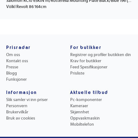
Salomon RC10 eSKIN m/Rottefella Mounting Plate Black/Blue 196 (60-70kg)
Völkl Revolt 86 164cm
Prisradar
For butikker
Om oss
Registrer og profiler butikken din
Kontakt oss
Krav for butikker
Presse
Feed Spesifikasjoner
Blogg
Prisliste
Funksjoner
Informasjon
Aktuelle tilbud
Slik samler vi inn priser
Pc-komponenter
Personvern
Kameraer
Brukervilkår
Skjønnhet
Bruk av cookies
Oppvaskmaskin
Mobiltelefon