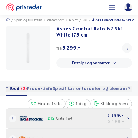
/
Sport og friluftsliv
/
Vintersport
/
Alpint
/
Ski
/
Åsnes Combat Nato 62 Ski Whi
Åsnes Combat Nato 62 Ski
White 175 cm
5 299,-
fra
Detaljer og varianter
Tilbud
(2)
Produktinfo
Spesifikasjon
Fordeler og ulemper
Pris 
Gratis frakt
1 dag
Klikk og hent
5 299,-
Gratis frakt
6 499,-