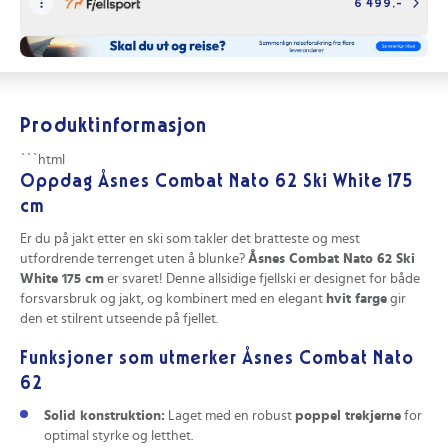
6 499,-
Produktinformasjon
```html
Oppdag Åsnes Combat Nato 62 Ski White 175
cm
Er du på jakt etter en ski som takler det bratteste og mest
utfordrende terrenget uten å blunke?
Åsnes Combat Nato 62 Ski
White 175 cm
er svaret! Denne allsidige fjellski er designet for både
forsvarsbruk og jakt, og kombinert med en elegant
hvit farge
gir
den et stilrent utseende på fjellet.
Funksjoner som utmerker Åsnes Combat Nato
62
Solid konstruktion:
Laget med en robust
poppel trekjerne
for
optimal styrke og letthet.