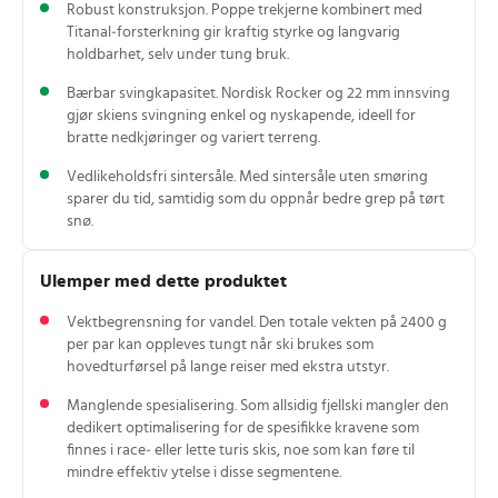
Robust konstruksjon. Poppe trekjerne kombinert med
Titanal‑forsterkning gir kraftig styrke og langvarig
holdbarhet, selv under tung bruk.
Bærbar svingkapasitet. Nordisk Rocker og 22 mm innsving
gjør skiens svingning enkel og nyskapende, ideell for
bratte nedkjøringer og variert terreng.
Vedlikeholdsfri sintersåle. Med sintersåle uten smøring
sparer du tid, samtidig som du oppnår bedre grep på tørt
snø.
Ulemper med dette produktet
Vektbegrensning for vandel. Den totale vekten på 2400 g
per par kan oppleves tungt når ski brukes som
hovedturførsel på lange reiser med ekstra utstyr.
Manglende spesialisering. Som allsidig fjellski mangler den
dedikert optimalisering for de spesifikke kravene som
finnes i race‑ eller lette turis skis, noe som kan føre til
mindre effektiv ytelse i disse segmentene.