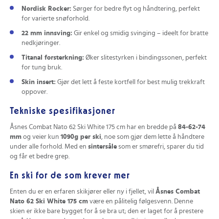
Nordisk Rocker:
Sørger for bedre flyt og håndtering, perfekt
for varierte snøforhold.
22 mm innsving:
Gir enkel og smidig svinging – ideelt for bratte
nedkjøringer.
Titanal forsterkning:
Øker slitestyrken i bindingssonen, perfekt
for tung bruk.
Skin insert:
Gjør det lett å feste kortfell for best mulig trekkraft
oppover.
Tekniske spesifikasjoner
Åsnes Combat Nato 62 Ski White 175 cm har en bredde på
84-62-74
mm
og veier kun
1090g per ski
, noe som gjør dem lette å håndtere
under alle forhold. Med en
sintersåle
som er smørefri, sparer du tid
og får et bedre grep.
En ski for de som krever mer
Enten du er en erfaren skikjører eller ny i fjellet, vil
Åsnes Combat
Nato 62 Ski White 175 cm
være en pålitelig følgesvenn. Denne
skien er ikke bare bygget for å se bra ut; den er laget for å prestere