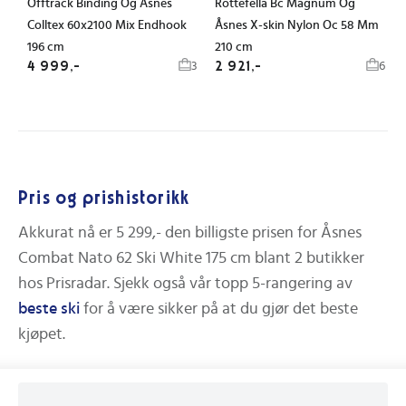
Offtrack Binding Og Åsnes
Rottefella Bc Magnum Og
Colltex 60x2100 Mix Endhook
Åsnes X-skin Nylon Oc 58 Mm
196 cm
210 cm
4 999,-
2 921,-
3
6
Pris og prishistorikk
Akkurat nå er
5 299,-
den billigste prisen for
Åsnes
Combat Nato 62 Ski White 175 cm
blant
2
butikker
hos Prisradar.
Sjekk også vår topp 5-rangering av
beste
ski
for å være sikker på at du gjør det beste
kjøpet.