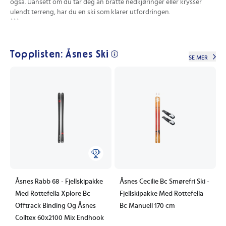
også. Uansett om du tar deg an bratte nedkjøringer eller krysser
ulendt terreng, har du en ski som klarer utfordringen.
```
Topplisten: Åsnes Ski
SE MER
Åsnes Rabb 68 - Fjellskipakke
Åsnes Cecilie Bc Smørefri Ski -
Med Rottefella Xplore Bc
Fjellskipakke Med Rottefella
Offtrack Binding Og Åsnes
Bc Manuell 170 cm
Colltex 60x2100 Mix Endhook