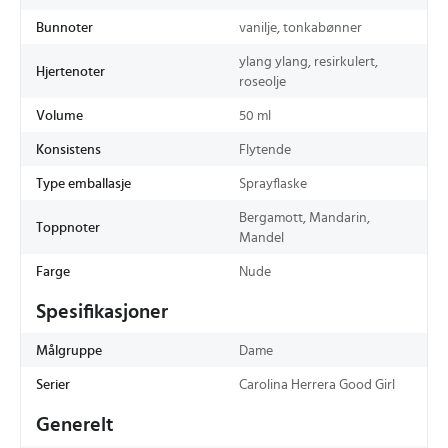
Bunnoter
vanilje, tonkabønner
ylang ylang, resirkulert,
Hjertenoter
roseolje
Volume
50 ml
Konsistens
Flytende
Type emballasje
Sprayflaske
Bergamott, Mandarin,
Toppnoter
Mandel
Farge
Nude
Spesifikasjoner
Målgruppe
Dame
Serier
Carolina Herrera Good Girl
Generelt