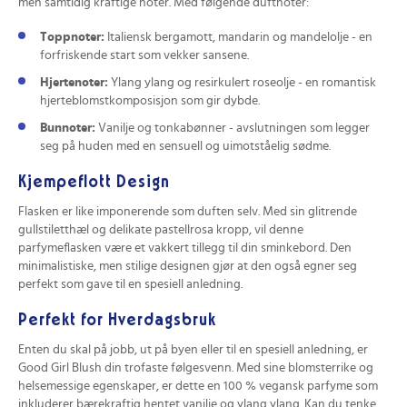
men samtidig kraftige noter. Med følgende duftnoter:
Toppnoter:
Italiensk bergamott, mandarin og mandelolje - en
forfriskende start som vekker sansene.
Hjertenoter:
Ylang ylang og resirkulert roseolje - en romantisk
hjerteblomstkomposisjon som gir dybde.
Bunnoter:
Vanilje og tonkabønner - avslutningen som legger
seg på huden med en sensuell og uimotståelig sødme.
Kjempeflott Design
Flasken er like imponerende som duften selv. Med sin glitrende
gullstiletthæl og delikate pastellrosa kropp, vil denne
parfymeflasken være et vakkert tillegg til din sminkebord. Den
minimalistiske, men stilige designen gjør at den også egner seg
perfekt som gave til en spesiell anledning.
Perfekt for Hverdagsbruk
Enten du skal på jobb, ut på byen eller til en spesiell anledning, er
Good Girl Blush din trofaste følgesvenn. Med sine blomsterrike og
helsemessige egenskaper, er dette en 100 % vegansk parfyme som
inkluderer bærekraftig hentet vanilje og ylang ylang. Kan du tenke