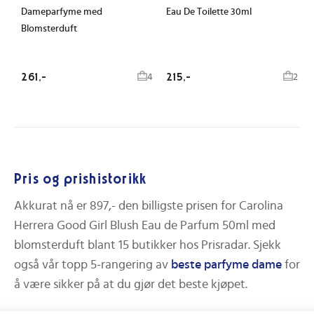
Dameparfyme med
Eau De Toilette 30ml
Blomsterduft
261,-
215,-
4
2
Pris og prishistorikk
Akkurat nå er
897,-
den billigste prisen for
Carolina
Herrera Good Girl Blush Eau de Parfum 50ml med
blomsterduft
blant
15
butikker hos Prisradar.
Sjekk
også vår topp 5-rangering av
beste
parfyme dame
for
å være sikker på at du gjør det beste kjøpet.