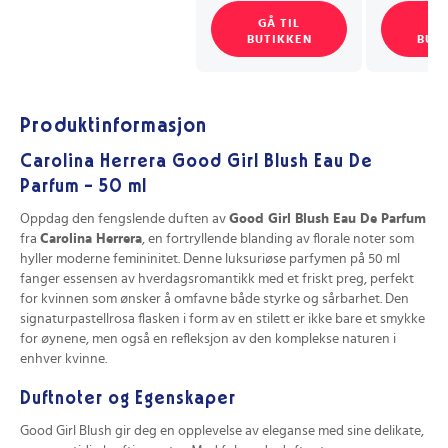
GÅ TIL
GÅ
BUTIKKEN
BUT
Produktinformasjon
Carolina Herrera Good Girl Blush Eau De
Parfum - 50 ml
Oppdag den fengslende duften av
Good Girl Blush Eau De Parfum
fra
Carolina Herrera
, en fortryllende blanding av florale noter som
hyller moderne femininitet. Denne luksuriøse parfymen på 50 ml
fanger essensen av hverdagsromantikk med et friskt preg, perfekt
for kvinnen som ønsker å omfavne både styrke og sårbarhet. Den
signaturpastellrosa flasken i form av en stilett er ikke bare et smykke
for øynene, men også en refleksjon av den komplekse naturen i
enhver kvinne.
Duftnoter og Egenskaper
Good Girl Blush gir deg en opplevelse av eleganse med sine delikate,