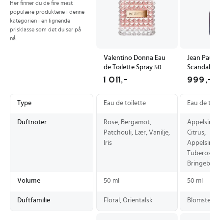
Her finner du de fire mest
populære produktene i denne
kategorien i en lignende
prisklasse som det du ser på
nå.
Valentino Donna Eau
Jean Paul G
de Toilette Spray 50ml
Scandal! E
med Duftnoter av
toilette 50
1 011,-
999,-
Rose og Vanilje
Type
Eau de toilette
Eau de toil
Duftnoter
Rose, Bergamot,
Appelsin, S
Patchouli, Lær, Vanilje,
Citrus,
Iris
Appelsinbl
Tuberose, 
Bringebær
Volume
50 ml
50 ml
Duftfamilie
Floral, Orientalsk
Blomsterak