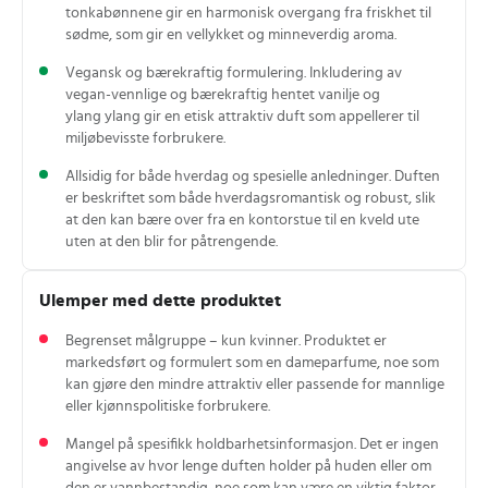
tonkabønnene gir en harmonisk overgang fra friskhet til
sødme, som gir en vellykket og minneverdig aroma.
Vegansk og bærekraftig formulering. Inkludering av
vegan-vennlige og bærekraftig hentet vanilje og
ylang ylang gir en etisk attraktiv duft som appellerer til
miljøbevisste forbrukere.
Allsidig for både hverdag og spesielle anledninger. Duften
er beskriftet som både hverdagsromantisk og robust, slik
at den kan bære over fra en kontorstue til en kveld ute
uten at den blir for påtrengende.
Ulemper med dette produktet
Begrenset målgruppe – kun kvinner. Produktet er
markedsført og formulert som en dameparfume, noe som
kan gjøre den mindre attraktiv eller passende for mannlige
eller kjønnspolitiske forbrukere.
Mangel på spesifikk holdbarhetsinformasjon. Det er ingen
angivelse av hvor lenge duften holder på huden eller om