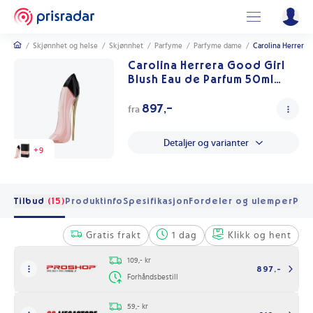
/
Skjønnhet og helse
/
Skjønnhet
/
Parfyme
/
Parfyme dame
/
Carolina Herrera 
Carolina Herrera Good Girl
Blush Eau de Parfum 50ml
med blomsterduft
897,-
fra
Detaljer og varianter
+
9
Tilbud
(15)
Produktinfo
Spesifikasjon
Fordeler og ulemper
Pris
Gratis frakt
1 dag
Klikk og hent
109,- kr
897,-
Forhåndsbestill
59,- kr