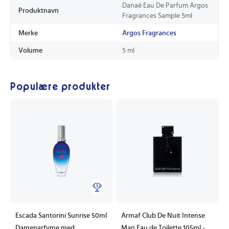
Danaë Eau De Parfum Argos
Produktnavn
Fragrances Sample 5ml
Merke
Argos Fragrances
Volume
5 ml
Populære produkter
Escada Santorini Sunrise 50ml
Armaf Club De Nuit Intense
Dameparfyme med
Man Eau de Toilette 105ml -