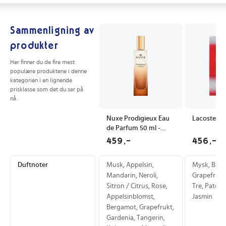
Sammenligning av
produkter
Her finner du de fire mest
populære produktene i denne
kategorien i en lignende
prisklasse som det du ser på
nå.
Nuxe Prodigieux Eau
Lacoste Re
de Parfum 50 ml -
Floral Sitrus Duft for
459,-
456,-
Kvinner
Duftnoter
Musk, Appelsin,
Mysk, Basil
Mandarin, Neroli,
Grapefrukt,
Sitron / Citrus, Rose,
Tre, Patcho
Appelsinblomst,
Jasmin
Bergamot, Grapefrukt,
Gardenia, Tangerin,