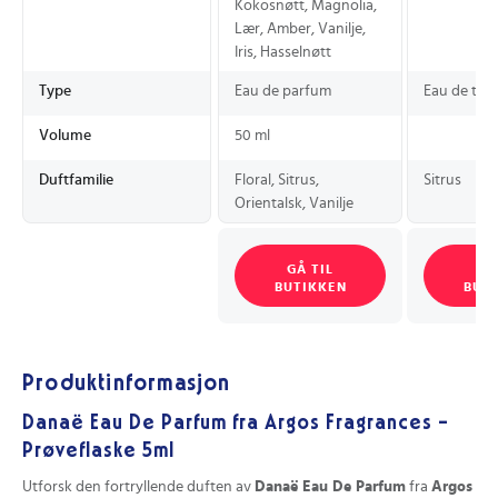
Kokosnøtt, Magnolia,
Lær, Amber, Vanilje,
Iris, Hasselnøtt
Type
Eau de parfum
Eau de toil
Volume
50 ml
Duftfamilie
Floral, Sitrus,
Sitrus
Orientalsk, Vanilje
GÅ TIL
GÅ
BUTIKKEN
BUT
Produktinformasjon
Danaë Eau De Parfum fra Argos Fragrances -
Prøveflaske 5ml
Utforsk den fortryllende duften av
Danaë Eau De Parfum
fra
Argos