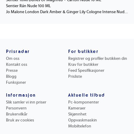
Sentier 10Ml Dunes Of Maghreb + Carton Nude 10 ML
Sentier Rán Nude 100 ML
Jo Malone London Dark Amber & Ginger Lily Cologne Intense Nude 100 ML
Prisradar
For butikker
Om oss
Registrer og profiler butikken din
Kontakt oss
Krav for butikker
Presse
Feed Spesifikasjoner
Blogg
Prisliste
Funksjoner
Informasjon
Aktuelle tilbud
Slik samler vi inn priser
Pc-komponenter
Personvern
Kameraer
Brukervilkår
Skjønnhet
Bruk av cookies
Oppvaskmaskin
Mobiltelefon