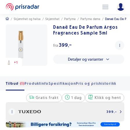
/
Skjønnhet og helse
/
Skjønnhet
/
Parfyme
/
Parfyme dame
/
Danaë Eau De Par
Danaë Eau De Parfum Argos
Fragrances Sample 5ml
399,-
fra
Detaljer og varianter
+
1
Tilbud
(1)
Produktinfo
Spesifikasjon
Pris og prishistorikk
Gratis frakt
1 dag
Klikk og hent
399,-