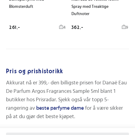
Blomsterduft
Spray med Treaktige
Duftnoter
261,-
362,-
4
9
Pris og prishistorikk
Akkurat nå er
399,-
den billigste prisen for
Danaë Eau
De Parfum Argos Fragrances Sample 5ml
blant
1
butikker hos Prisradar.
Sjekk også vår topp 5-
rangering av
beste
parfyme dame
for å være sikker
på at du gjør det beste kjøpet.