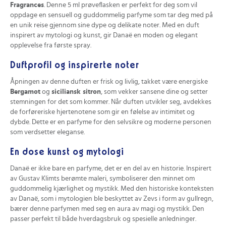
Fragrances
. Denne 5 ml prøveflasken er perfekt for deg som vil
oppdage en sensuell og guddommelig parfyme som tar deg med på
en unik reise gjennom sine dype og delikate noter. Med en duft
inspirert av mytologi og kunst, gir Danaë en moden og elegant
opplevelse fra første spray.
Duftprofil og inspirerte noter
Åpningen av denne duften er frisk og livlig, takket være energiske
Bergamot
og
siciliansk sitron
, som vekker sansene dine og setter
stemningen for det som kommer. Når duften utvikler seg, avdekkes
de forføreriske hjertenotene som gir en følelse av intimitet og
dybde. Dette er en parfyme for den selvsikre og moderne personen
som verdsetter eleganse.
En dose kunst og mytologi
Danaë er ikke bare en parfyme, det er en del av en historie. Inspirert
av Gustav Klimts berømte maleri, symboliserer den minnet om
guddommelig kjærlighet og mystikk. Med den historiske konteksten
av Danaë, som i mytologien ble beskyttet av Zevs i form av gullregn,
bærer denne parfymen med seg en aura av magi og mystikk. Den
passer perfekt til både hverdagsbruk og spesielle anledninger.