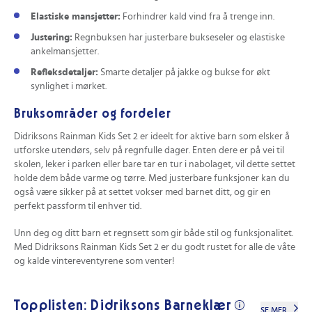
Elastiske mansjetter:
Forhindrer kald vind fra å trenge inn.
Justering:
Regnbuksen har justerbare bukseseler og elastiske
ankelmansjetter.
Refleksdetaljer:
Smarte detaljer på jakke og bukse for økt
synlighet i mørket.
Bruksområder og fordeler
Didriksons Rainman Kids Set 2 er ideelt for aktive barn som elsker å
utforske utendørs, selv på regnfulle dager. Enten dere er på vei til
skolen, leker i parken eller bare tar en tur i nabolaget, vil dette settet
holde dem både varme og tørre. Med justerbare funksjoner kan du
også være sikker på at settet vokser med barnet ditt, og gir en
perfekt passform til enhver tid.
Unn deg og ditt barn et regnsett som gir både stil og funksjonalitet.
Med Didriksons Rainman Kids Set 2 er du godt rustet for alle de våte
og kalde vintereventyrene som venter!
Topplisten: Didriksons Barneklær
SE MER