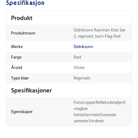
Spesifikasjon
Produkt
Didriksons Rainman Kids Set
Produktnavn
2, regnsett, barn Flag Red
Merke
Didriksons
Farge
Rød
Årstid
Vinter
Type klær
Regnsett
Spesifikasjoner
FotstropperRefleksdetaljerA
vtagbar
Egenskaper
hetteVanntettSveisede
sømmerVindtett