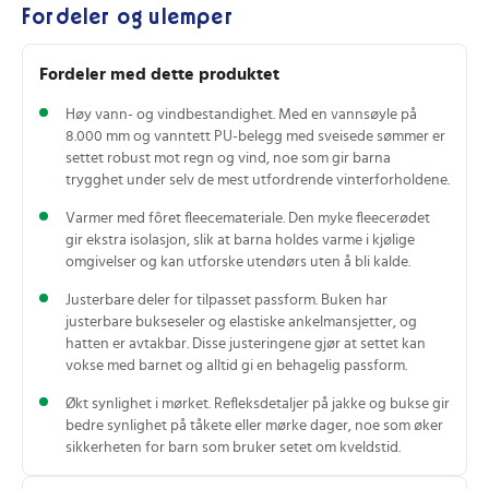
Fordeler og ulemper
Fordeler med dette produktet
Høy vann- og vindbestandighet. Med en vannsøyle på
8.000 mm og vanntett PU-belegg med sveisede sømmer er
settet robust mot regn og vind, noe som gir barna
trygghet under selv de mest utfordrende vinterforholdene.
Varmer med fôret fleecemateriale. Den myke fleecerødet
gir ekstra isolasjon, slik at barna holdes varme i kjølige
omgivelser og kan utforske utendørs uten å bli kalde.
Justerbare deler for tilpasset passform. Buken har
justerbare bukseseler og elastiske ankelmansjetter, og
hatten er avtakbar. Disse justeringene gjør at settet kan
vokse med barnet og alltid gi en behagelig passform.
Økt synlighet i mørket. Refleksdetaljer på jakke og bukse gir
bedre synlighet på tåkete eller mørke dager, noe som øker
sikkerheten for barn som bruker setet om kveldstid.