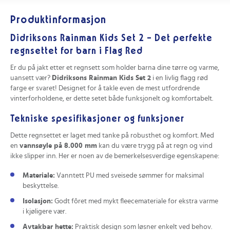
Produktinformasjon
Didriksons Rainman Kids Set 2 - Det perfekte
regnsettet for barn i Flag Red
Er du på jakt etter et regnsett som holder barna dine tørre og varme,
uansett vær?
Didriksons Rainman Kids Set 2
i en livlig flagg rød
farge er svaret! Designet for å takle even de mest utfordrende
vinterforholdene, er dette setet både funksjonelt og komfortabelt.
Tekniske spesifikasjoner og funksjoner
Dette regnsettet er laget med tanke på robusthet og komfort. Med
en
vannsøyle på 8.000 mm
kan du være trygg på at regn og vind
ikke slipper inn. Her er noen av de bemerkelsesverdige egenskapene:
Materiale:
Vanntett PU med sveisede sømmer for maksimal
beskyttelse.
Isolasjon:
Godt fôret med mykt fleecemateriale for ekstra varme
i kjøligere vær.
Avtakbar hette:
Praktisk design som løsner enkelt ved behov.