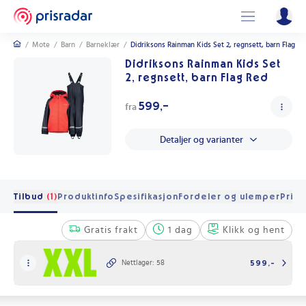
/
Mote
/
Barn
/
Barneklær
/
Didriksons Rainman Kids Set 2, regnsett, barn Flag R
Didriksons Rainman Kids Set
2, regnsett, barn Flag Red
599,-
fra
Detaljer og varianter
Tilbud
(1)
Produktinfo
Spesifikasjon
Fordeler og ulemper
Pris 
Gratis frakt
1 dag
Klikk og hent
Nettlager: 58
599,-