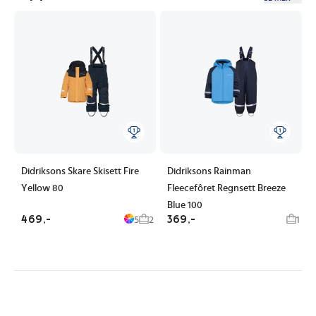
Didriksons Skare Skisett Fire
Didriksons Rainman
Yellow 80
Fleecefôret Regnsett Breeze
Blue 100
469,-
369,-
5
2
1