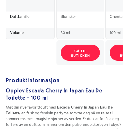
Duftfamilie
Blomster
Orientalsk
Volume
30 ml
100 ml
GÅ TIL
GÅ
BUTIKKEN
BUT
Produktinformasjon
Opplev Escada Cherry In Japan Eau De
Toilette - 100 ml
Møt din nye favorittduft med
Escada Cherry In Japan Eau De
Toilette
, en frisk og feminin parfyme som tar deg på en reise til
sommerens mest magiske hjørner av verden. Er du klar for å la deg
forføre av en duft som minner om den pulserende storbyen Tokyo?