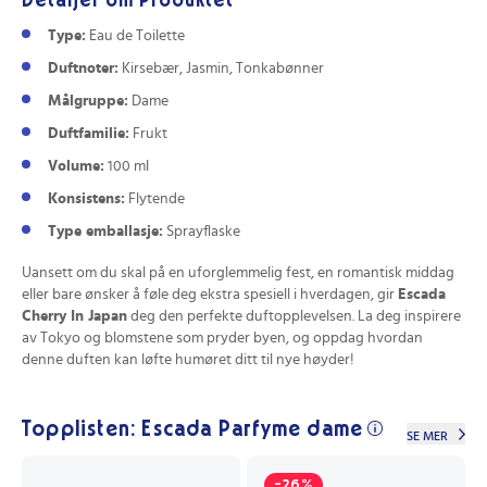
Detaljer om Produktet
Type:
Eau de Toilette
Duftnoter:
Kirsebær, Jasmin, Tonkabønner
Målgruppe:
Dame
Duftfamilie:
Frukt
Volume:
100 ml
Konsistens:
Flytende
Type emballasje:
Sprayflaske
Uansett om du skal på en uforglemmelig fest, en romantisk middag
eller bare ønsker å føle deg ekstra spesiell i hverdagen, gir
Escada
Cherry In Japan
deg den perfekte duftopplevelsen. La deg inspirere
av Tokyo og blomstene som pryder byen, og oppdag hvordan
denne duften kan løfte humøret ditt til nye høyder!
Topplisten: Escada Parfyme dame
SE MER
-26%