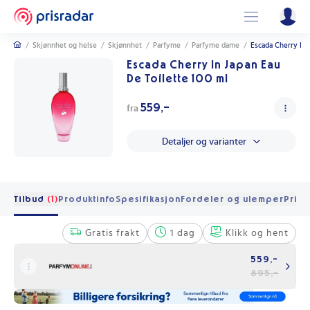
/
Skjønnhet og helse
/
Skjønnhet
/
Parfyme
/
Parfyme dame
/
Escada Cherry In 
Escada Cherry In Japan Eau
De Toilette 100 ml
559,-
fra
Detaljer og varianter
Tilbud
(1)
Produktinfo
Spesifikasjon
Fordeler og ulemper
Pris 
Gratis frakt
1 dag
Klikk og hent
559,-
895,-