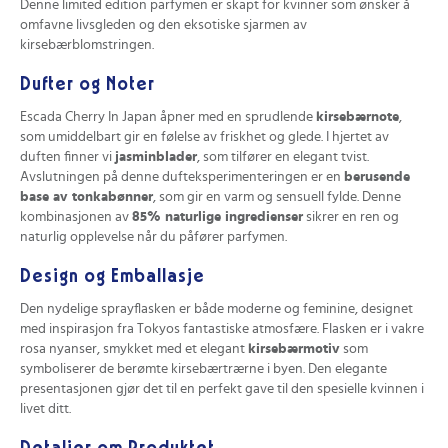
Denne limited edition parfymen er skapt for kvinner som ønsker å
omfavne livsgleden og den eksotiske sjarmen av
kirsebærblomstringen.
Dufter og Noter
Escada Cherry In Japan åpner med en sprudlende
kirsebærnote
,
som umiddelbart gir en følelse av friskhet og glede. I hjertet av
duften finner vi
jasminblader
, som tilfører en elegant tvist.
Avslutningen på denne dufteksperimenteringen er en
berusende
base av tonkabønner
, som gir en varm og sensuell fylde. Denne
kombinasjonen av
85% naturlige ingredienser
sikrer en ren og
naturlig opplevelse når du påfører parfymen.
Design og Emballasje
Den nydelige sprayflasken er både moderne og feminine, designet
med inspirasjon fra Tokyos fantastiske atmosfære. Flasken er i vakre
rosa nyanser, smykket med et elegant
kirsebærmotiv
som
symboliserer de berømte kirsebærtrærne i byen. Den elegante
presentasjonen gjør det til en perfekt gave til den spesielle kvinnen i
livet ditt.