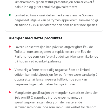
kirsebærmotiv gir en stilfull presentasjon som er enkel å
pakke inn og gir et attraktivt gavealternativ.
Limited edition – unik del av merkenes sjamme. Som en
begrenset utgave kan parfymen appellere til samlere og gi
en følelse av eksklusivitet for den som ønsker noe spesielt.
Ulemper med dette produktet
Lavere konsentrasjon kan påvirke langvarighet. Eau de
Toilette‑konsentrasjonen er typisk lettere enn Eau de
Parfum, noe som kan føre til at duften ikke varer like lenge
på huden ved et enkelt påføring.
Vanskelig å finne etter tidlig utgaelse. Som en limited
edition kan nøkkelposisjon for parfymen være vanskelig å
oppnå etter at lanseringen er fullført, noe som kan
begrense tilgjengeligheten for nye kunder.
Manglende spesifikasjon av mengden syntetiske eiendeler.
Selv om 85 % naturlige ingredienser nevnes, gir
spesifikasjonen ingen detalj om den resterende
sammensetningen, noe som kan gi usikkerhet for de som