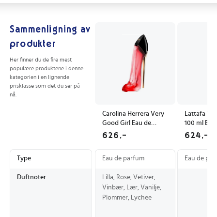
Sammenligning av
produkter
Her finner du de fire mest
populære produktene i denne
kategorien i en lignende
prisklasse som det du ser på
nå.
Carolina Herrera Very
Lattafa Ter
Good Girl Eau de
100 ml Eau
Parfum 30 ml med
Unisex - Or
626,-
624,-
blomsternoter
Duft
Type
Eau de parfum
Eau de par
Duftnoter
Lilla, Rose, Vetiver,
Vinbær, Lær, Vanilje,
Plommer, Lychee