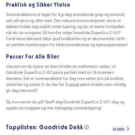
Praktisk og Sikker Ytelse
Sommerdekkene er laget for å gi deg enestående grep og kontroll,
selv på tørre og våte veier. Den robuste konstruksjonen sikrer at
dekket holder seg stabilt under kjøring, og du vil merke forskjellen
når du tar svingene. Så hvorfor velge Goodride ZuperEco Z-107?
Fordi disse dekkene tilbyr god holdbarhet og er økonomiske i drift -
en perfekt kombinasjon for både lommeboken og kjøreopplevelsen!
Passer For Alle Biler
Uansett om du kjører en liten bil eller en mellomstor sedan, vil
Goodride ZuperEco Z-107 passe perfekt med sin 16-tommers
diameter. Det er sommerdekket for deg som setter pris på kvalitet,
sikkerhet og ytelse. Er du klar for å oppgradere til dekk som virkelig
gir deg merverdi?
Så, hva venter du på? Skaff deg Goodride ZuperEco Z-107 i dag og
opplev en tryggere og mer behagelig sommerkjøring!
Topplisten: Goodride Dekk
SE MER