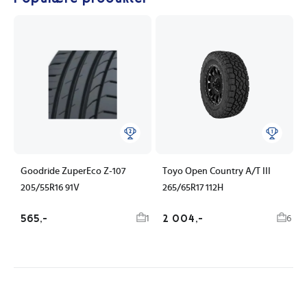
Goodride ZuperEco Z-107
Toyo Open Country A/T III
205/55R16 91V
265/65R17 112H
565,-
2 004,-
1
6