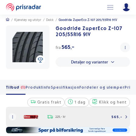
/
Kjøretøy og utstyr
/
Dekk
/
Goodride ZuperEco Z-107 205/55R16 91V
Goodride ZuperEco Z-107
205/55R16 91V
565,-
fra
Detaljer og varianter
Tilbud
(1)
Produktinfo
Spesifikasjon
Fordeler og ulemper
Pris 
Gratis frakt
1 dag
Klikk og hent
225,- kr
565,-