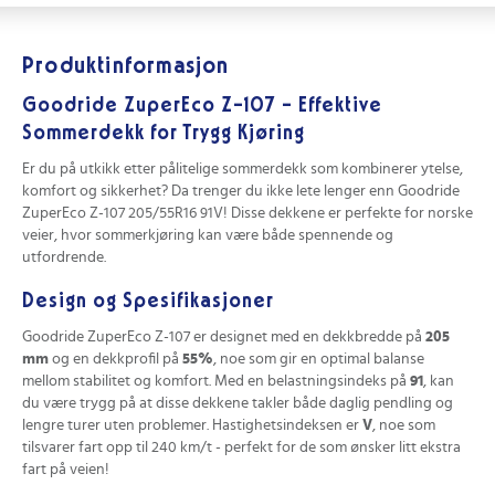
Produktinformasjon
Goodride ZuperEco Z-107 - Effektive
Sommerdekk for Trygg Kjøring
Er du på utkikk etter pålitelige sommerdekk som kombinerer ytelse,
komfort og sikkerhet? Da trenger du ikke lete lenger enn Goodride
ZuperEco Z-107 205/55R16 91V! Disse dekkene er perfekte for norske
veier, hvor sommerkjøring kan være både spennende og
utfordrende.
Design og Spesifikasjoner
Goodride ZuperEco Z-107 er designet med en dekkbredde på
205
mm
og en dekkprofil på
55%
, noe som gir en optimal balanse
mellom stabilitet og komfort. Med en belastningsindeks på
91
, kan
du være trygg på at disse dekkene takler både daglig pendling og
lengre turer uten problemer. Hastighetsindeksen er
V
, noe som
tilsvarer fart opp til 240 km/t - perfekt for de som ønsker litt ekstra
fart på veien!