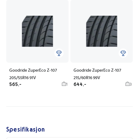
Goodride ZuperEco Z-107
Goodride ZuperEco Z-107
205/55R16 91V
215/60R16 99V
565,-
644,-
1
3
Spesifikasjon