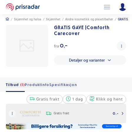
/
Skjønnhet og helse
/
Skjønnhet
/
Andre kosmetikk og pleietilbehør
/
GRATIS G
GRATIS GAVE |Comforth
Carecover
0,-
fra
Detaljer og varianter
Tilbud
(1)
Produktinfo
Spesifikasjon
Gratis frakt
1 dag
Klikk og hent
Gratis frakt
0,-