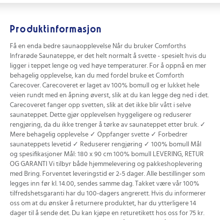
Produktinformasjon
Få en enda bedre saunaopplevelse Når du bruker Comforths
Infrarøde Saunateppe, er det helt normalt å svette - spesielt hvis du
ligger i teppet lenge og ved høye temperaturer. For å oppnå en mer
behagelig opplevelse, kan du med fordel bruke et Comforth
Carecover. Carecoveret er laget av 100% bomull og er lukket hele
veien rundt med en åpning øverst, slik at du kan legge deg ned i det.
Carecoveret fanger opp svetten, slik at det ikke blir vått i selve
saunateppet. Dette gjør opplevelsen hyggeligere og reduserer
rengjøring, da du ikke trenger å tørke av saunateppet etter bruk. ✓
Mere behagelig opplevelse ✓ Oppfanger svette ✓ Forbedrer
saunateppets levetid ✓ Reduserer rengjøring ✓ 100% bomull Mål
og spesifikasjoner Mål: 180 x 90 cm 100% bomull LEVERING, RETUR
OG GARANTI Vi tilbyr både hjemmelevering og pakkeshoplevering
med Bring. Forventet leveringstid er 2-5 dager. Alle bestillinger som
legges inn før kl. 14.00, sendes samme dag. Takket være vår 100%
tilfredshetsgaranti har du 100-dagers angrerett. Hvis du informerer
oss om at du ønsker å returnere produktet, har du ytterligere 14
dager til å sende det. Du kan kjøpe en returetikett hos oss for 75 kr.