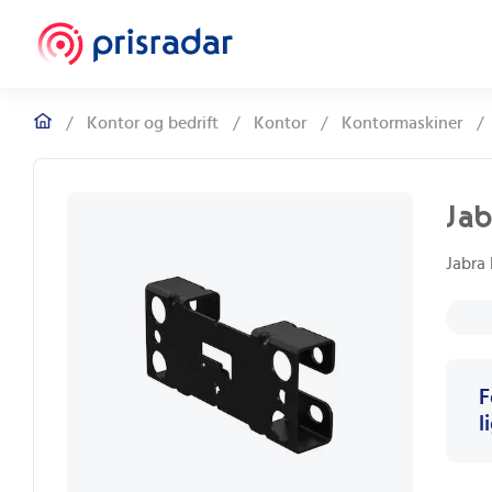
/
Kontor og bedrift
/
Kontor
/
Kontormaskiner
/
Jab
Jabra
F
l