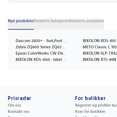
Nye produkter
Relaterte kategorier
Relaterte produkter
Dascom 2600+ - Sort/hvit - Matriseskriver
Zebra ZQ600 Series ZQ630 Plus
Epson ColorWorks CW-D6500Ae
BIXOLON XD5-40d - label printer - B/W - direct thermal
Prisradar
For butikker
Om oss
Registrer og profiler b
Kontakt oss
Krav for butikker