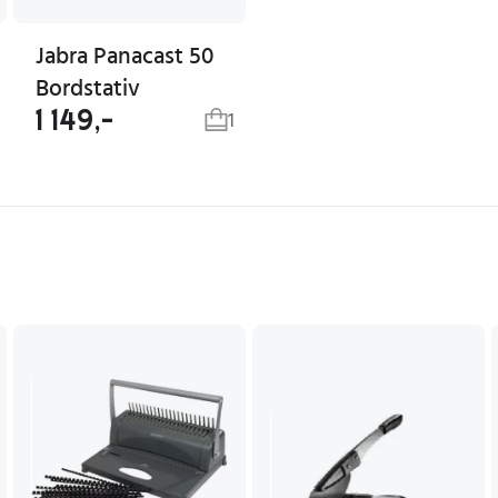
Jabra Panacast 50
Bordstativ
1 149,-
1