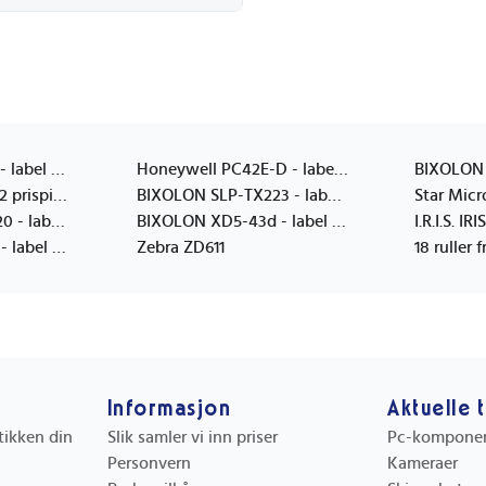
BIXOLON XD5-40t - label printer - B/W - direct thermal / thermal transfer
Honeywell PC42E-D - label printer - B/W - direct thermal
METO Classic L 1932 prispistol, 2 linjer 32x19mm
BIXOLON SLP-TX223 - label printer - B/W - direct thermal / thermal transfer
BIXOLON SLP-TX420 - label printer - B/W - direct thermal / thermal transfer
BIXOLON XD5-43d - label printer - B/W - direct thermal
I.R.I.S. I
BIXOLON XT5-46N - label printer - B/W - direct thermal / thermal transfer
Zebra ZD611
Informasjon
Aktuelle 
utikken din
Slik samler vi inn priser
Pc-kompone
Personvern
Kameraer