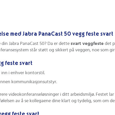
lse med Jabra PanaCast 50 vegg feste svart
ste din Jabra PanaCast 50? Da er dette
svart veggfeste
det p
nferansesystem står støtt og sikkert på veggen, noe som gir
g feste svart
inn i enhver kontorstil.
n innen kommunikasjonsutstyr.
ere videokonferanseløsninger i ditt arbeidsmiljø. Festet la
g følelsen av å se kollegaene dine klart og tydelig, som om d
egg feste svart