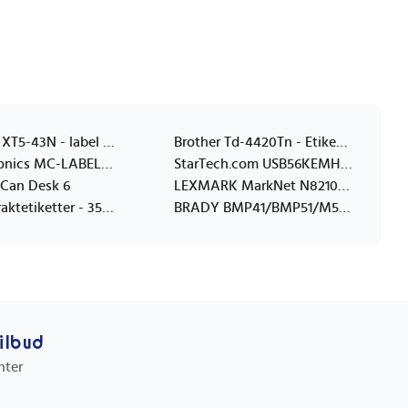
BIXOLON XT5-43N - label printer - B/W - direct thermal / thermal transfer
Brother Td-4420Tn - Etikettskriver - Direktetermisk / Termisk Overføring - Rull (11 Cm) - 203 Dpi - Inntil 152 Mm/Sek - Usb 2.0, Lan, Usb-Vert, Rs232c
Star Micronics MC-LABEL2 X4 LABEL+LINERLESS LABEL PRINTER ADJUSTABLE LABEL W THER
StarTech.com USB56KEMH2 modem 56 Kbit/s
RISCan Desk 6
LEXMARK MarkNet N8210 v.34 Fax Card
18 ruller fraktetiketter - 350 stk pr. rull, 102x192mm
BRADY BMP41/BMP51/M511 Label
tilbud
nter