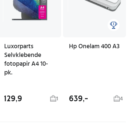
Luxorparts
Hp Onelam 400 A3
Selvklebende
fotopapir A4 10-
pk.
129,9
639,-
1
4