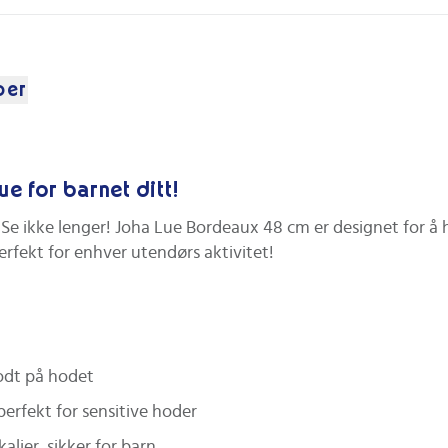
per
e for barnet ditt!
t? Se ikke lenger! Joha Lue Bordeaux 48 cm er designet for
rfekt for enhver utendørs aktivitet!
godt på hodet
erfekt for sensitive hoder
alier, sikker for barn