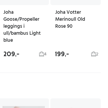
Joha
Joha Votter
Goose/Propeller
Merinoull Old
leggings i
Rose 90
ull/bambus Light
blue
209,-
199,-
4
2