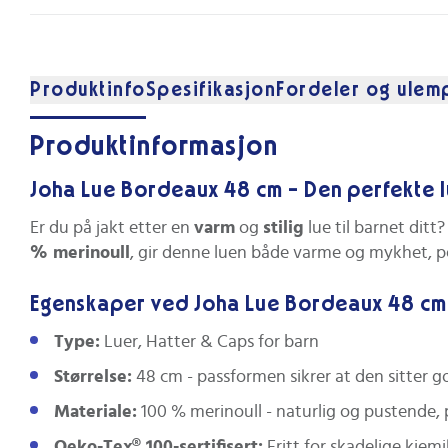
Produktinfo
Spesifikasjon
Fordeler og ulem
Produktinformasjon
Joha Lue Bordeaux 48 cm - Den perfekte lu
Er du på jakt etter en
varm
og
stilig
lue til barnet dit
% merinoull
, gir denne luen både varme og mykhet, pe
Egenskaper ved Joha Lue Bordeaux 48 cm
Type:
Luer, Hatter & Caps for barn
Størrelse:
48 cm - passformen sikrer at den sitter 
Materiale:
100 % merinoull - naturlig og pustende, p
Oeko-Tex® 100-sertifisert:
Fritt for skadelige kjemik