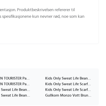
entasjon. Produktbeskrivelsen refererer til
 spesifikasjonene kun nevner rød, noe som kan
AMERICAN TOURISTER Packing Cubes S/M/L Stone
Kids Only Sweat Life Beanie Burgunder ONE SIZE
AMERICAN TOURISTER Packing Cubes S/M/L,
Kids Only Sweat Life Scarf Flerfarget ONE SIZE
Kids Only Sweat Life Beanie Flerfarget ONE SIZE
Kids Only Sweat Life Scarf Beige ONE SIZE
Kids Only Sweat Life Beanie Beige ONE SIZE
Gullkorn Monzo Vott Brun 110/122