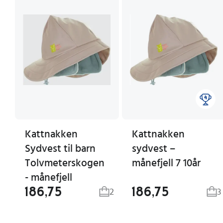
Kattnakken
Kattnakken
Sydvest til barn
sydvest –
Tolvmeterskogen
månefjell 7 10år
- månefjell
186,75
186,75
2
3