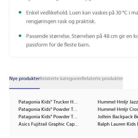
Enkel vedlikehold. Luen kan vaskes på 30 °C i m
rengjøringen rask og praktisk.
Passende størrelse. Størrelsen på 48 cm gir en k
passform for de fleste barn.
Nye produkter
Relaterte kategorier
Relaterte produkter
Patagonia Kids" Trucker Hat P 6 Logo: Diver Blue One Size
Patagonia Kids" Powder Town Beanie Park Stripe: Diver Blue One Size
Patagonia Kids" Powder Town Beanie Confetti: Virtually Blue One Size
Asics Fujitrail Graphic Cap Performance Black One Size