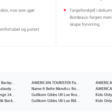
askin, noe som gjør
Fargeforskjell i dokum
Bordeaux‑fargen mens
skape forvirring.
omfortabel og justert
Hummel Hmljr Jazz Backpack Khaki green ONE SIZE
AMERICAN TOURISTER Packing Cubes S/M/L,
Hummel Hmljr Crossbody Mobile Bag Khaki green ONE SIZE
Name It Belte NkmAcc Rick Svart Name It 85 cm Belte
Jollein Backpack Beige 24X12
Gullkorn Gibbs Ull Lue Rosa 92/104
Ralph Lauren Kids Bk Backpack Burgundy 53.5CM/56CM
Gullkorn Gibbs Ull Lue Blå 110/122