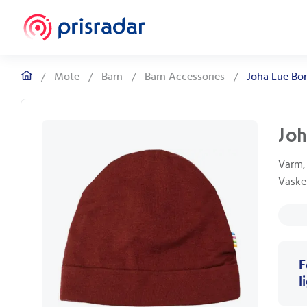
/
Mote
/
Barn
/
Barn Accessories
/
Joha Lue Bo
Joh
Varm, 
Vaske
F
l