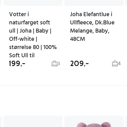
Votter i
Joha Elefantlue i
naturfarget soft
Ullfleece, Dk.Blue
ull | Joha | Baby |
Melange, Baby,
Off-white |
48CM
størrelse 80 | 100%
Soft Ull til
199,-
209,-
3
4