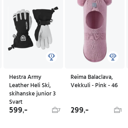
Hestra Army
Reima Balaclava,
Leather Heli Ski,
Vekkuli - Pink - 46
skihanske junior 3
Svart
599,-
299,-
7
1