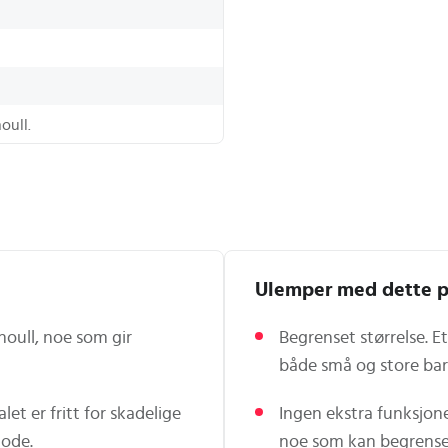
oull.
Ulemper med dette p
noull, noe som gir
Begrenset størrelse. E
både små og store ba
let er fritt for skadelige
Ingen ekstra funksjone
hode.
noe som kan begrense