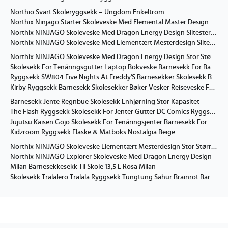
Northio Svart Skoleryggsekk – Ungdom Enkeltrom
Northix Ninjago Starter Skoleveske Med Elemental Master Design
Northix NINJAGO Skoleveske Med Dragon Energy Design Slitesterkt Materiale
Northix NINJAGO Skoleveske Med Elementært Mesterdesign Slitesterkt Materiale
Northix NINJAGO Skoleveske Med Dragon Energy Design Stor Størrelse
Skolesekk For Tenåringsgutter Laptop Bokveske Barnesekk For Barneskole
Ryggsekk SW804 Five Nights At Freddy'S Barnesekker Skolesekk Boksekk Casual Daypack Ryggsekker For Reiser Fotturer804
Kirby Ryggsekk Barnesekk Skolesekker Bøker Vesker Reiseveske For Gutter Jenter Tenåringer
Barnesekk Jente Regnbue Skolesekk Enhjørning Stor Kapasitet
The Flash Ryggsekk Skolesekk For Jenter Gutter DC Comics Ryggsekker Stor Kapasitet Barnesekker Lett Skolesekker For Barn Stud
Jujutsu Kaisen Gojo Skolesekk For Tenåringsjenter Barnesekk For Ungdom Uformell Skulderveske-XTYD3680
Kidzroom Ryggsekk Flaske & Matboks Nostalgia Beige
Northix NINJAGO Skoleveske Elementært Mesterdesign Stor Størrelse
Northix NINJAGO Explorer Skoleveske Med Dragon Energy Design
Milan Barnesekkesekk Til Skole 13,5 L Rosa Milan
Skolesekk Tralalero Tralala Ryggsekk Tungtung Sahur Brainrot Barnesekker Barn Utendørs Sportsryggsekk Reise Anime Ryggsekk Gave 11