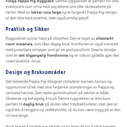
Fidaja Peppa Pig Ryggsekk
. Denne ryggsekken er perfekt for små
eventyrere som vil ha med seg lekene sine eller skolesakene på
farten. Med en
lekker rosa farge
og et fargerikt Peppa Pig-design,
er den ikke bare praktisk, men også utrolig gøyal!
Praktisk og Sikker
Ryggsekken scorer høyt på sikkerhet. Den er laget av
slitesterkt
vevd materiale
, som tåler daglig bruk. Komforten er også ivaretatt
med justerbare stropper som gir en god passform. Smarte detaljer
som en
lett tilgjengelig frontlomme
og en robust glidelås gjør den
svært praktisk i bruk.
Design og Bruksområder
Det lokkende Peppa Pig-designet stimulerer barnets fantasi og
oppmuntrer til lek med sine fargerike utsmykninger av Peppa og
vennene hennes. Den myke gummitrykken på sekken er både
tiltalende og behagelig å ta på. Denne ryggsekken er ikke bare
perfekt til
daglig bruk
på skolen eller fritidsaktiviteter, men den er
også lett å rengjøre og vedlikeholde, så du kan være trygg på at den
vil vare lenge.
Husk likevel å oppbevare sekken unna åpen ild for å sikre barnets