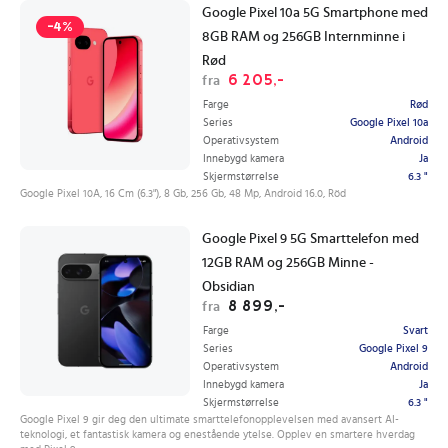
Google Pixel 10a 5G Smartphone med
-4%
8GB RAM og 256GB Internminne i
Rød
6 205,-
fra
Farge
Rød
Series
Google Pixel 10a
Operativsystem
Android
Innebygd kamera
Ja
Skjermstørrelse
6.3 "
Google Pixel 10A, 16 Cm (6.3"), 8 Gb, 256 Gb, 48 Mp, Android 16.0, Röd
Google Pixel 9 5G Smarttelefon med
12GB RAM og 256GB Minne -
Obsidian
8 899,-
fra
Farge
Svart
Series
Google Pixel 9
Operativsystem
Android
Innebygd kamera
Ja
Skjermstørrelse
6.3 "
Google Pixel 9 gir deg den ultimate smarttelefonopplevelsen med avansert AI-
teknologi, et fantastisk kamera og enestående ytelse. Opplev en smartere hverdag