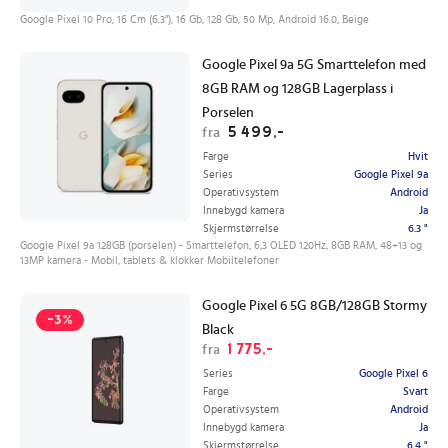
Google Pixel 10 Pro, 16 Cm (6.3"), 16 Gb, 128 Gb, 50 Mp, Android 16.0, Beige
Google Pixel 9a 5G Smarttelefon med
8GB RAM og 128GB Lagerplass i
Porselen
5 499,-
fra
Farge
Hvit
Series
Google Pixel 9a
Operativsystem
Android
Innebygd kamera
Ja
Skjermstørrelse
6.3 "
Google Pixel 9a 128GB (porselen) - Smarttelefon, 6,3 OLED 120Hz, 8GB RAM, 48+13 og
13MP kamera - Mobil, tablets & klokker Mobiltelefoner
Google Pixel 6 5G 8GB/128GB Stormy
-3%
Black
1 775,-
fra
Series
Google Pixel 6
Farge
Svart
Operativsystem
Android
Innebygd kamera
Ja
Skjermstørrelse
6.4 "