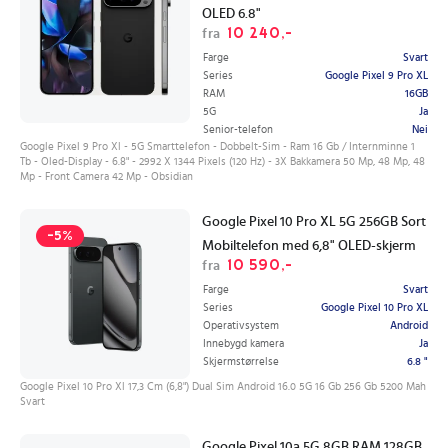
OLED 6.8"
10 240,-
fra
Farge
Svart
Series
Google Pixel 9 Pro XL
RAM
16GB
5G
Ja
Senior-telefon
Nei
Google Pixel 9 Pro Xl - 5G Smarttelefon - Dobbelt-Sim - Ram 16 Gb / Internminne 1
Tb - Oled-Display - 6.8" - 2992 X 1344 Pixels (120 Hz) - 3X Bakkamera 50 Mp, 48 Mp, 48
Mp - Front Camera 42 Mp - Obsidian
Google Pixel 10 Pro XL 5G 256GB Sort
-5%
Mobiltelefon med 6,8" OLED-skjerm
10 590,-
fra
Farge
Svart
Series
Google Pixel 10 Pro XL
Operativsystem
Android
Innebygd kamera
Ja
Skjermstørrelse
6.8 "
Google Pixel 10 Pro Xl 17,3 Cm (6,8") Dual Sim Android 16.0 5G 16 Gb 256 Gb 5200 Mah
Svart
Google Pixel 10a 5G 8GB RAM 128GB