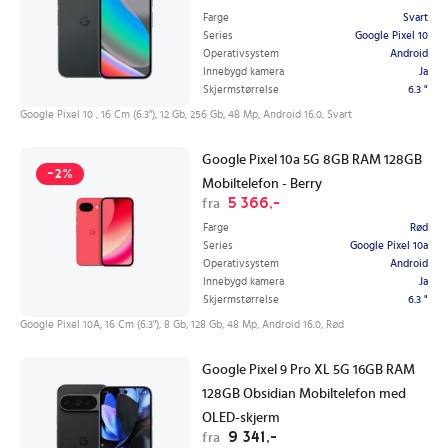
Farge
Svart
Series
Google Pixel 10
Operativsystem
Android
Innebygd kamera
Ja
Skjermstørrelse
6.3 "
Google Pixel 10 , 16 Cm (6.3"), 12 Gb, 256 Gb, 48 Mp, Android 16.0, Svart
Google Pixel 10a 5G 8GB RAM 128GB
-2%
Mobiltelefon - Berry
5 366,-
fra
Farge
Rød
Series
Google Pixel 10a
Operativsystem
Android
Innebygd kamera
Ja
Skjermstørrelse
6.3 "
Google Pixel 10A, 16 Cm (6.3"), 8 Gb, 128 Gb, 48 Mp, Android 16.0, Rød
Google Pixel 9 Pro XL 5G 16GB RAM
128GB Obsidian Mobiltelefon med
OLED-skjerm
9 341,-
fra