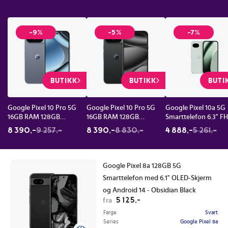
-9%
-5%
-7%
BUTIKK
BUTIKK
BUTI
Google Pixel 10 Pro 5G
Google Pixel 10 Pro 5G
Google Pixel 10a 5G
16GB RAM 128GB
16GB RAM 128GB
Smarttelefon 6.3" F
Mobiltelefon Månesten
Smarttelefon Obsidian
128GB Fog
8 390,-
9 257,-
8 390,-
8 830,-
4 888,-
5 261,-
Google Pixel 8a 128GB 5G
Smarttelefon med 6.1" OLED-Skjerm
og Android 14 - Obsidian Black
5 125,-
fra
Farge
Svart
Series
Google Pixel 8a