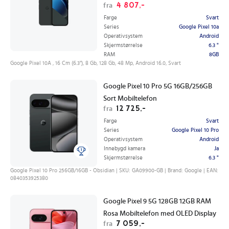
4 807,-
fra
Farge
Svart
Series
Google Pixel 10a
Operativsystem
Android
Skjermstørrelse
6.3 "
RAM
8GB
Google Pixel 10A , 16 Cm (6.3"), 8 Gb, 128 Gb, 48 Mp, Android 16.0, Svart
Google Pixel 10 Pro 5G 16GB/256GB
Sort Mobiltelefon
12 725,-
fra
Farge
Svart
Series
Google Pixel 10 Pro
Operativsystem
Android
Innebygd kamera
Ja
Skjermstørrelse
6.3 "
Google Pixel 10 Pro 256GB/16GB - Obsidian | SKU: GA09900-GB | Brand: Google | EAN:
0840353925380
Google Pixel 9 5G 128GB 12GB RAM
Rosa Mobiltelefon med OLED Display
7 059,-
fra