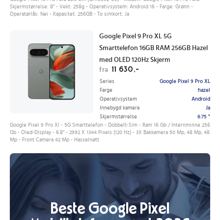
Skjermstørrelse: 8" - Vekt: 258g - Operativsystem: Android 16 - Farge: Grønn -
Operatørlås: Nei - Kapasitet: 256GB - To simkort: Ja
Google Pixel 9 Pro XL 5G
Smarttelefon 16GB RAM 256GB Hazel
med OLED 120Hz Skjerm
11 630,-
fra
Series
Google Pixel 9 Pro XL
Farge
hazel
Operativsystem
Android
Innebygd kamera
Ja
Skjermstørrelse
6.75 "
Google Pixel 9 Pro Xl - 5G Smarttelefon - Dobbelt-Sim - Ram 16 Gb / Internminne 256
Gb - Oled-Display - 6.8" - 2992 X 1344 Pixels (120 Hz) - 3X Bakkamera 50 Mp, 48 Mp, 48
Mp - Front Camera 42 Mp - Hasselnøtt
Beste Google Pixel