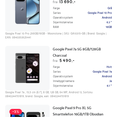
13 690,-
fra
Farge
Grå
Series
Google Pixel 10 Pro
Operativsystem
Android
Skjermstørrelse
6.3 "
RAM
16GB
Google Pixel 10 Pro 256GB/16GB - Moonstone | SKU: GA10315-GB | Brand: Google |
EAN: 0840353925441
Google Pixel 7a 5G 8GB/128GB
Charcoal
5 490,-
fra
Farge
Hvit
Series
Google Pixel 7a
Operativsystem
Android
Innebygd kamera
Ja
Skjermstørrelse
6.1 "
Google Pixel 7a , 15,5 cm (6.1"), 8 GB, 128 GB, 64 MP, Android 13, Sortsku:
0840244701819, brand: Google, ean: 0840244701819
Google Pixel 9 Pro XL 5G
-3%
Smarttelefon 16GB/1TB Obsidian