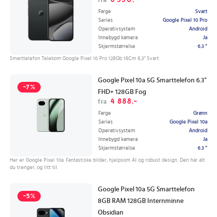
Farge
Svart
Series
Google Pixel 10 Pro
Operativsystem
Android
Innebygd kamera
Ja
Skjermstørrelse
6.3 "
Smarttelefon Telekom Google Pixel 10 Pro 128Gb 16Cm 6,3" Svart
Google Pixel 10a 5G Smarttelefon 6.3"
-7%
FHD+ 128GB Fog
4 888,-
fra
Farge
Grønn
Series
Google Pixel 10a
Operativsystem
Android
Innebygd kamera
Ja
Skjermstørrelse
6.3 "
Her er Google Pixel 10a. Fantastiske bilder, hjelpsom AI og robust design. Den har alt
du trenger, og litt til.
Google Pixel 10a 5G Smarttelefon
-5%
8GB RAM 128GB Internminne
Obsidian