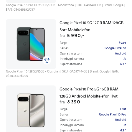
Google Pixel 10 Pro XL 256GB/16GB - Moonstone | SKU: GA10428-GB | Brand: Google |
EAN: 0840353927797
Google Pixel 10 5G 12GB RAM 128GB
Sort Mobiltelefon
5 990,-
fra
Farge
Svart
Series
Google Pixel 10
Operativsystem
Android
Innebygd kamera
Ja
Skjermstørrelse
6.3 "
Google Pixel 10 128GB/12GB - Obsidian | SKU: GA09744-GB | Brand: Google | EAN:
0840353926905
Google Pixel 10 Pro 5G 16GB RAM
128GB Android Mobiltelefon Hvit
8 390,-
fra
Farge
Hvit
Series
Google Pixel 10 Pro
Operativsystem
Android
Innebygd kamera
Ja
Skjermstørrelse
6.3 "