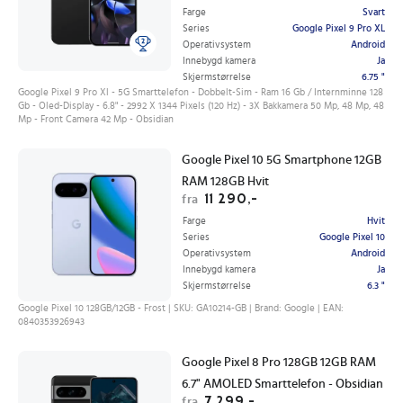
Farge
Svart
Series
Google Pixel 9 Pro XL
Operativsystem
Android
Innebygd kamera
Ja
Skjermstørrelse
6.75 "
Google Pixel 9 Pro Xl - 5G Smarttelefon - Dobbelt-Sim - Ram 16 Gb / Internminne 128
Gb - Oled-Display - 6.8" - 2992 X 1344 Pixels (120 Hz) - 3X Bakkamera 50 Mp, 48 Mp, 48
Mp - Front Camera 42 Mp - Obsidian
Google Pixel 10 5G Smartphone 12GB
RAM 128GB Hvit
11 290,-
fra
Farge
Hvit
Series
Google Pixel 10
Operativsystem
Android
Innebygd kamera
Ja
Skjermstørrelse
6.3 "
Google Pixel 10 128GB/12GB - Frost | SKU: GA10214-GB | Brand: Google | EAN:
0840353926943
Google Pixel 8 Pro 128GB 12GB RAM
6.7" AMOLED Smarttelefon - Obsidian
7 299,-
fra