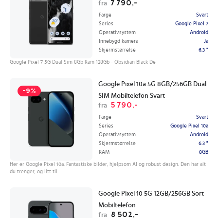
7 790,-
fra
Farge
Svart
Series
Google Pixel 7
Operativsystem
Android
Innebygd kamera
Ja
Skjermstørrelse
6.3 "
Google Pixel 7 5G Dual Sim 8Gb Ram 128Gb - Obsidian Black De
Google Pixel 10a 5G 8GB/256GB Dual
-9%
SIM Mobiltelefon Svart
5 790,-
fra
Farge
Svart
Series
Google Pixel 10a
Operativsystem
Android
Skjermstørrelse
6.3 "
RAM
8GB
Her er Google Pixel 10a. Fantastiske bilder, hjelpsom AI og robust design. Den har alt
du trenger, og litt til.
Google Pixel 10 5G 12GB/256GB Sort
Mobiltelefon
8 502,-
fra