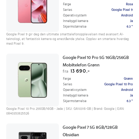
Farge
Rosa
Series
Google Pixel 9
Operativsystem
Android
Innebygd kamera
Ja
Skjermstørrelse
6.3 "
Google Pixel 9 gir deg den ultimate smarttelefonopplevelsen med avansert AI-
teknologi, et fantastisk kamera og enestående ytelse. Opplev en smartere hverdag
med Pixel 9.
Google Pixel 10 Pro 5G 16GB/256GB
Mobiltelefon Grønn
13 690,-
fra
Farge
Grønn
Series
Google Pixel 10 Pro
Operativsystem
Android
Innebygd kamera
Ja
Skjermstørrelse
6.3 "
Google Pixel 10 Pro 256GB/16GB - Jade | SKU: GA10316-GB | Brand: Google | EAN:
0840353925526
Google Pixel 7 5G 8GB/128GB
Obsidian