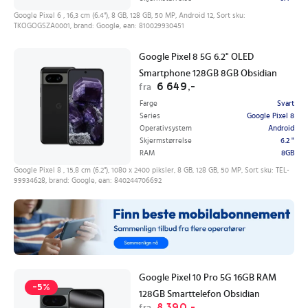
Google Pixel 6 , 16,3 cm (6.4"), 8 GB, 128 GB, 50 MP, Android 12, Sort sku:
TKOGOGSZA0001, brand: Google, ean: 810029930451
Google Pixel 8 5G 6.2" OLED
Smartphone 128GB 8GB Obsidian
6 649,-
fra
Farge
Svart
Series
Google Pixel 8
Operativsystem
Android
Skjermstørrelse
6.2 "
RAM
8GB
Google Pixel 8 , 15,8 cm (6.2"), 1080 x 2400 piksler, 8 GB, 128 GB, 50 MP, Sort sku: TEL-
99934628, brand: Google, ean: 840244706692
Google Pixel 10 Pro 5G 16GB RAM
-5%
128GB Smarttelefon Obsidian
8 390,-
fra