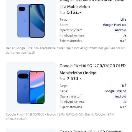
Lilla Mobiltelefon
5 152,-
fra
Farge
Lilla
Series
Google Pixel 10a
Operativsystem
Android
Innebygd kamera
Ja
Skjermstørrelse
6.3 "
Her er Google Pixel 10a. Fantastiske bilder, hjelpsom AI og robust design. Den har alt
du trenger, og litt til.
Google Pixel 10 5G 12GB/128GB OLED
Mobiltelefon i Indigo
7 323,-
fra
Farge
Blå
Series
Google Pixel 10
Operativsystem
Android
Innebygd kamera
Ja
Skjermstørrelse
6.3 "
Google Pixel 10 128GB/12GB - Indigo | SKU: GA10216-GB | Brand: Google | EAN:
0840353926981