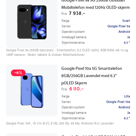
Google Pixel 9a 5G 256GB Obsidian
Mobiltelefon med 120Hz OLED-skjerm
7 938,-
fra
Farge
Svart
Series
Google Pixel 9a
Operativsystem
Android
Innebygd kamera
Ja
Skjermstørrelse
6.3 "
Google Pixel 9a 256GB (obsidian) - Smarttelefon, 6,3 OLED 120Hz, 8GB RAM, 48+13 og
13MP kamera - Mobil, tablets & klokker Mobiltelefoner
Google Pixel 10a 5G Smarttelefon
-4%
8GB/256GB Lavendel med 6.3"
pOLED Skjerm
6 110,-
fra
Farge
Lilla
Series
Google Pixel 10a
Operativsystem
Android
Innebygd kamera
Ja
Skjermstørrelse
6.3 "
Google Pixel 10A , 16 Cm (6.3"), 8 Gb, 256 Gb, 48 Mp, Android 16.0, Lavender