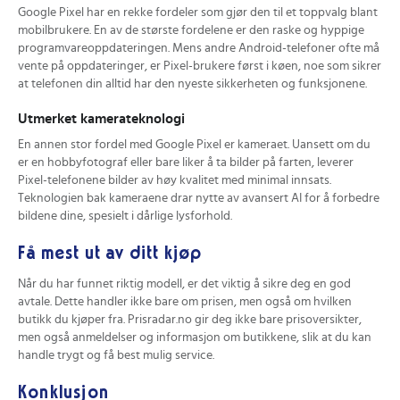
Google Pixel har en rekke fordeler som gjør den til et toppvalg blant
mobilbrukere. En av de største fordelene er den raske og hyppige
programvareoppdateringen. Mens andre Android-telefoner ofte må
vente på oppdateringer, er Pixel-brukere først i køen, noe som sikrer
at telefonen din alltid har den nyeste sikkerheten og funksjonene.
Utmerket kamerateknologi
En annen stor fordel med Google Pixel er kameraet. Uansett om du
er en hobbyfotograf eller bare liker å ta bilder på farten, leverer
Pixel-telefonene bilder av høy kvalitet med minimal innsats.
Teknologien bak kameraene drar nytte av avansert AI for å forbedre
bildene dine, spesielt i dårlige lysforhold.
Få mest ut av ditt kjøp
Når du har funnet riktig modell, er det viktig å sikre deg en god
avtale. Dette handler ikke bare om prisen, men også om hvilken
butikk du kjøper fra. Prisradar.no gir deg ikke bare prisoversikter,
men også anmeldelser og informasjon om butikkene, slik at du kan
handle trygt og få best mulig service.
Konklusjon