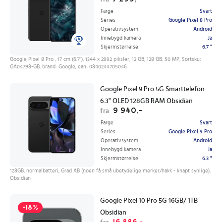
Farge
Svart
Series
Google Pixel 8 Pro
Operativsystem
Android
Innebygd kamera
Ja
Skjermstørrelse
6.7 "
Google Pixel 8 Pro , 17 cm (6.7"), 1344 x 2992 piksler, 12 GB, 128 GB, 50 MP, Sortsku:
GA04798-GB, brand: Google, ean: 0840244705046
Google Pixel 9 Pro 5G Smarttelefon
6.3" OLED 128GB RAM Obsidian
9 940,-
fra
Farge
Svart
Series
Google Pixel 9 Pro
Operativsystem
Android
Innebygd kamera
Ja
Skjermstørrelse
6.3 "
128GB, normalbatteri, Grad AB (noen få små ubetydelige merker/hakk - knapt synlige),
Obsidian
Google Pixel 10 Pro 5G 16GB/ 1TB
-18%
Obsidian