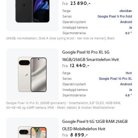
23 890,-
fra
Farge
obsidian
Series
Google Pixel 9 Pro Fold
Operativsystem
Android
Innebygd kamera
Ja
Skjermstørrelse
8.0 "
256GB, normalbatteri, Grad A (ikke synlig brukt - kan ikke se merker), Black
Google Pixel 10 Pro XL 5G
16GB/256GB Smarttelefon Hvit
12 440,-
fra
Farge
Hvit
Series
Google Pixel 10 Pro XL
Operativsystem
Android
Innebygd kamera
Ja
Skjermstørrelse
6.8 "
Google Pixel 10 Pro XL 256GB (porcelain) - Smarttelefon, 6,8" OLED, 16GB RAM,
50+48+48 og 42MP kamera, IP68 - Mobil, tablets & klokker Mobiltelefoner
Google Pixel 9 5G 12GB RAM 256GB
OLED Mobiltelefon Hvit
8 899,-
fra