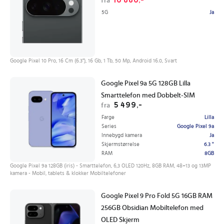
16 886,-
fra
5G
Ja
Google Pixel 10 Pro, 16 Cm (6.3"), 16 Gb, 1 Tb, 50 Mp, Android 16.0, Svart
Google Pixel 9a 5G 128GB Lilla
Smarttelefon med Dobbelt-SIM
5 499,-
fra
Farge
Lilla
Series
Google Pixel 9a
Innebygd kamera
Ja
Skjermstørrelse
6.3 "
RAM
8GB
Google Pixel 9a 128GB (iris) - Smarttelefon, 6,3 OLED 120Hz, 8GB RAM, 48+13 og 13MP
kamera - Mobil, tablets & klokker Mobiltelefoner
Google Pixel 9 Pro Fold 5G 16GB RAM
256GB Obsidian Mobiltelefon med
OLED Skjerm