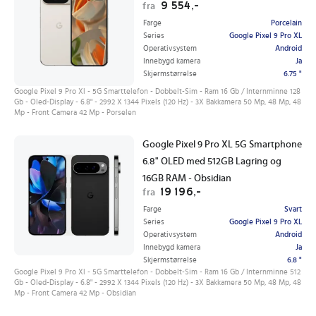
9 554,-
fra
Farge
Porcelain
Series
Google Pixel 9 Pro XL
Operativsystem
Android
Innebygd kamera
Ja
Skjermstørrelse
6.75 "
Google Pixel 9 Pro Xl - 5G Smarttelefon - Dobbelt-Sim - Ram 16 Gb / Internminne 128
Gb - Oled-Display - 6.8" - 2992 X 1344 Pixels (120 Hz) - 3X Bakkamera 50 Mp, 48 Mp, 48
Mp - Front Camera 42 Mp - Porselen
Google Pixel 9 Pro XL 5G Smartphone
6.8" OLED med 512GB Lagring og
16GB RAM - Obsidian
19 196,-
fra
Farge
Svart
Series
Google Pixel 9 Pro XL
Operativsystem
Android
Innebygd kamera
Ja
Skjermstørrelse
6.8 "
Google Pixel 9 Pro Xl - 5G Smarttelefon - Dobbelt-Sim - Ram 16 Gb / Internminne 512
Gb - Oled-Display - 6.8" - 2992 X 1344 Pixels (120 Hz) - 3X Bakkamera 50 Mp, 48 Mp, 48
Mp - Front Camera 42 Mp - Obsidian