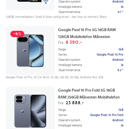
Operativsystem
Android
Innebygd kamera
Ja
Skjermstørrelse
6.1 "
128GB, normalbatteri, Grad A (ikke synlig brukt - kan ikke se merker), Black
Google Pixel 10 Pro 5G 16GB RAM
-9%
128GB Mobiltelefon Månesten
8 390,-
fra
Farge
Grå
Series
Google Pixel 10 Pro
Operativsystem
Android
Innebygd kamera
Ja
Skjermstørrelse
6.3 "
Google Pixel 10 Pro, 16 Cm (6.3"), 16 Gb, 128 Gb, 50 Mp, Android 16.0, Grå
Google Pixel 10 Pro Fold 5G 16GB
RAM 256GB Månesten Mobiltelefon
23 888,-
fra
Farge
Grå
Series
Google Pixel 10 Pro Fold
Operativsystem
Android
Innebygd kamera
Ja