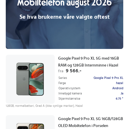
Mobiltelefon august 2026
Se hva brukerne våre valgte oftest
Google Pixel 9 Pro XL 5G med 16GB
RAM og 128GB Internminne i Hazel
9 566,-
fra
Series
Google Pixel 9 Pro XL
Farge
hazel
Operativsystem
Android
Innebygd kamera
Ja
Skjermstørrelse
6.75 "
128GB, normalbatteri, Grad A (ikke synlige merker), Hazel
Google Pixel 9 Pro XL 5G 16GB/128GB
OLED Mobiltelefon i Porselen