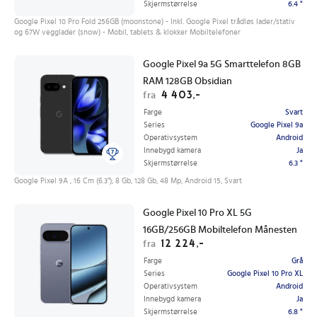
Skjermstørrelse
6.4 "
Google Pixel 10 Pro Fold 256GB (moonstone) - Inkl. Google Pixel trådløs lader/stativ
og 67W vegglader (snow) - Mobil, tablets & klokker Mobiltelefoner
Google Pixel 9a 5G Smarttelefon 8GB
RAM 128GB Obsidian
4 403,-
fra
Farge
Svart
Series
Google Pixel 9a
Operativsystem
Android
Innebygd kamera
Ja
Skjermstørrelse
6.3 "
Google Pixel 9A , 16 Cm (6.3"), 8 Gb, 128 Gb, 48 Mp, Android 15, Svart
Google Pixel 10 Pro XL 5G
16GB/256GB Mobiltelefon Månesten
12 224,-
fra
Farge
Grå
Series
Google Pixel 10 Pro XL
Operativsystem
Android
Innebygd kamera
Ja
Skjermstørrelse
6.8 "