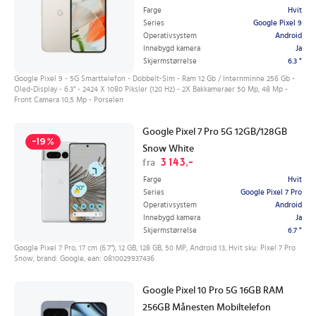
Farge
Hvit
Series
Google Pixel 9
Operativsystem
Android
Innebygd kamera
Ja
Skjermstørrelse
6.3 "
Google Pixel 9 - 5G Smarttelefon - Dobbelt-Sim - Ram 12 Gb / Internminne 256 Gb -
Oled-Display - 6.3" - 2424 X 1080 Piksler (120 Hz) - 2X Bakkameraer 50 Mp, 48 Mp -
Front Camera 10,5 Mp - Porselen
Google Pixel 7 Pro 5G 12GB/128GB
-19%
Snow White
3 143,-
fra
Farge
Hvit
Series
Google Pixel 7 Pro
Operativsystem
Android
Innebygd kamera
Ja
Skjermstørrelse
6.7 "
Google Pixel 7 Pro, 17 cm (6.7"), 12 GB, 128 GB, 50 MP, Android 13, Hvit sku: Pixel 7 Pro
Snow, brand: Google, ean: 0810029937436
Google Pixel 10 Pro 5G 16GB RAM
256GB Månesten Mobiltelefon