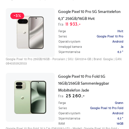
Google Pixel 10 Pro 5G Smarttelefon
-3%
6,3" 256GB/16GB Hvit
11 933,-
fra
Farge
Hvit
Series
Google Pixel 10 Pro
Operativsystem
Android
Innebygd kamera
Ja
Skjermstørrelse
6.3 "
Google Pixel 10 Pro 256GB/16GB - Porcelain | SKU: GA10314-GB | Brand: Google | EAN:
0840353925533
Google Pixel 10 Pro Fold 5G
16GB/256GB Sammenleggbar
Mobiltelefon Jade
25 260,-
fra
Farge
Grønn
Series
Google Pixel 10 Pro Fold
Operativsystem
Android
Skjermstørrelse
6.3 "
RAM
16GB
Google Pixel 10 Pro Fold 20.3 Cm (GA10092-US) - Modell: Google Pixel 10 Pro Fold -