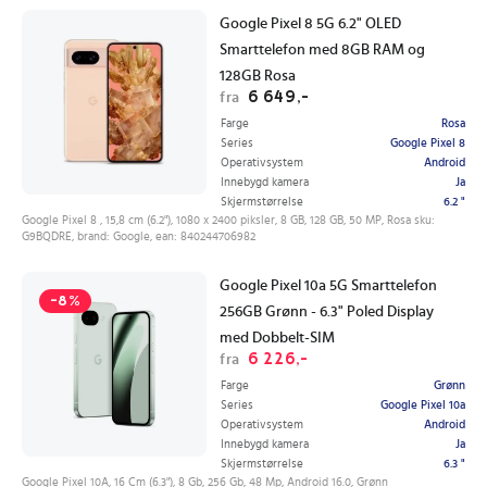
Google Pixel 8 5G 6.2" OLED
Smarttelefon med 8GB RAM og
128GB Rosa
6 649,-
fra
Farge
Rosa
Series
Google Pixel 8
Operativsystem
Android
Innebygd kamera
Ja
Skjermstørrelse
6.2 "
Google Pixel 8 , 15,8 cm (6.2"), 1080 x 2400 piksler, 8 GB, 128 GB, 50 MP, Rosa sku:
G9BQDRE, brand: Google, ean: 840244706982
Google Pixel 10a 5G Smarttelefon
-8%
256GB Grønn - 6.3" Poled Display
med Dobbelt-SIM
6 226,-
fra
Farge
Grønn
Series
Google Pixel 10a
Operativsystem
Android
Innebygd kamera
Ja
Skjermstørrelse
6.3 "
Google Pixel 10A, 16 Cm (6.3"), 8 Gb, 256 Gb, 48 Mp, Android 16.0, Grønn