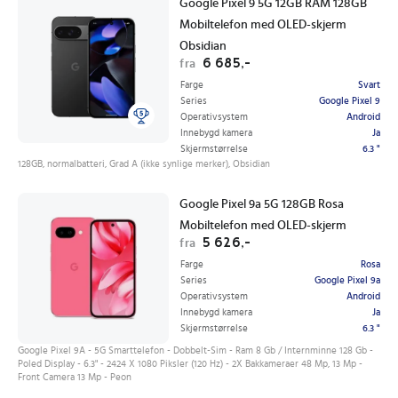
Google Pixel 9 5G 12GB RAM 128GB
Mobiltelefon med OLED-skjerm
Obsidian
6 685,-
fra
Farge
Svart
Series
Google Pixel 9
Operativsystem
Android
Innebygd kamera
Ja
Skjermstørrelse
6.3 "
128GB, normalbatteri, Grad A (ikke synlige merker), Obsidian
Google Pixel 9a 5G 128GB Rosa
Mobiltelefon med OLED-skjerm
5 626,-
fra
Farge
Rosa
Series
Google Pixel 9a
Operativsystem
Android
Innebygd kamera
Ja
Skjermstørrelse
6.3 "
Google Pixel 9A - 5G Smarttelefon - Dobbelt-Sim - Ram 8 Gb / Internminne 128 Gb -
Poled Display - 6.3" - 2424 X 1080 Piksler (120 Hz) - 2X Bakkameraer 48 Mp, 13 Mp -
Front Camera 13 Mp - Peon