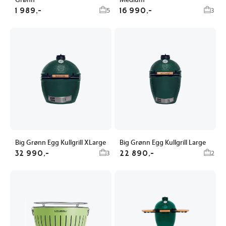
Grønn
Medium
1 989,-
16 990,-
5
3
Big Grønn Egg Kullgrill XLarge
Big Grønn Egg Kullgrill Large
32 990,-
22 890,-
3
2