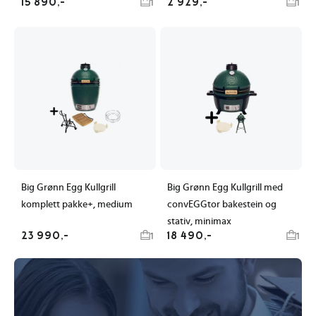
15 890,-
2 929,-
1
1
Big Grønn Egg Kullgrill
Big Grønn Egg Kullgrill med
komplett pakke+, medium
convEGGtor bakestein og
stativ, minimax
23 990,-
18 490,-
1
1