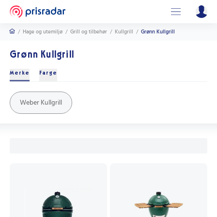
/
Hage og utemiljø
/
Grill og tilbehør
/
Kullgrill
/
Grønn Kullgrill
Grønn Kullgrill
Merke
Farge
Svart
Grå
Sølv
Rustfritt stål
Oransje
Weber Kullgrill