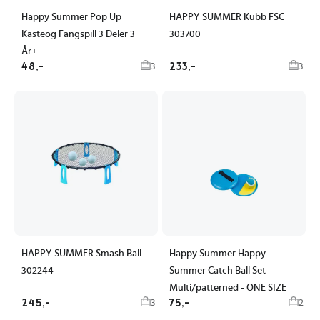
Happy Summer Pop Up
HAPPY SUMMER Kubb FSC
Kasteog Fangspill 3 Deler 3
303700
År+
48,-
233,-
3
3
HAPPY SUMMER Smash Ball
Happy Summer Happy
302244
Summer Catch Ball Set -
Multi/patterned - ONE SIZE
245,-
75,-
3
2