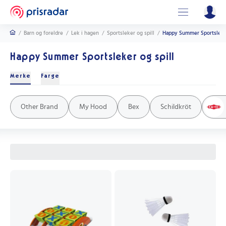
/
Barn og foreldre
/
Lek i hagen
/
Sportsleker og spill
/
Happy Summer Sportsleker
Happy Summer Sportsleker og spill
Merke
Farge
Svart
Rød
Blå
Grønn
Gul
Hvit
Other Brand
My Hood
Bex
Schildkröt