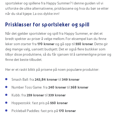
sportsleker og spillene fra Happy Summer? I denne guiden vil vi
utforske de ulike alternativene, prisklassene og hva du bør se etter
når du skal kjøpe. La oss dykke inn!
Prisklasser for sportsleker og spill
Når det gjelder sportsleker og spill fra Happy Summer, er det et
bredt spekter av priser å velge mellom. For eksempel kan du finne
leker som starter fra
170 kroner
og gå opp til
550 kroner
. Dette gir
deg mange valg, uansett budsjett. Det er også flere butikker som
tilbyr disse produktene, så du får sjansen til å sammenligne priser og
finne det beste tilbudet.
Her er et raskt blikk på prisene på noen populære produkter:
Smash Ball: fra
243,84 kroner
til
349 kroner
Number Toss Game: fra
240 kroner
til
368 kroner
Kubb: fra
259 kroner
til
339 kroner
Hoppestokk: fast pris på
550 kroner
Pickleball Paddles: fast pris på
170 kroner