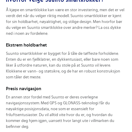
Å kjøpe en smartklokke kan være en stor investering, men det er vel
verdt det når du velger riktig modell. Suunto smartklokker er kjent
for sin holdbarhet, nøyaktighet, og stilige design. Men hvorfor bør
du velge en Suunto smartklokke over andre merker? La oss dykke
ned i noen av fordelene.
Ekstrem holdbarhet
Suunto smartklokker er bygget for å tåle de tøffeste forholdene.
Enten du er en fjellklatrer, en dykkentusiast, eller bare noen som
liker å utfordre naturen, kan du stole på at Suunto vil levere.
Klokkene er vann- og støtsikre, og de har en robust konstruksjon
som tåler det meste.
Presis navigasjon
En annen stor fordel med Suunto er deres overlegne
navigasjonssystem. Med GPS og GLONASS-teknologi får du
nøyaktige posisjonsdata, noe som er essensielt for
friluftsentusiaster. Du vil alltid vite hvor du er, og hvordan du
kommer deg hjem igjen, uansett hvor langt ute i villmarken du
befinner deg.