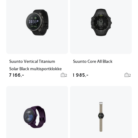
Suunto Vertical Titanium
Suunto Core All Black
Solar Black multisportklokke
7 166,-
1 985,-
2
2