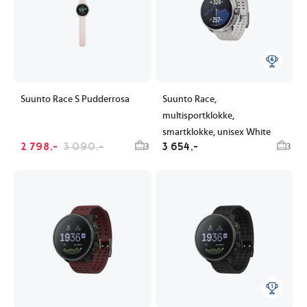
Suunto Race S Pudderrosa
Suunto Race,
multisportklokke,
smartklokke, unisex White
2 798,-
3 090,-
3 654,-
3
3