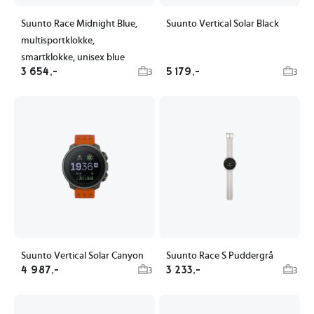
Suunto Race Midnight Blue,
Suunto Vertical Solar Black
multisportklokke,
smartklokke, unisex blue
3 654,-
5 179,-
3
3
Suunto Vertical Solar Canyon
Suunto Race S Puddergrå
4 987,-
3 233,-
3
3