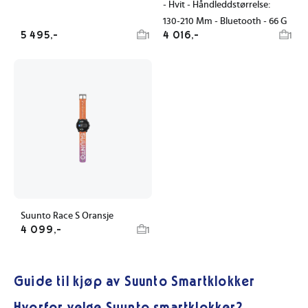
- Hvit - Håndleddstørrelse:
130-210 Mm - Bluetooth - 66 G
5 495,-
4 016,-
1
1
Suunto Race S Oransje
4 099,-
1
Guide til kjøp av Suunto Smartklokker
Hvorfor velge Suunto smartklokker?