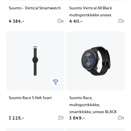
Suunto - Vertical Smartwatch
Suunto Vertical All Black
multisportklokke unisex
4 384,-
4 411,-
4
3
Suunto Race S Helt Svart
Suunto Race,
multisportklokke,
smartklokke, unisex BLACK
3 225,-
3 649,-
1
4