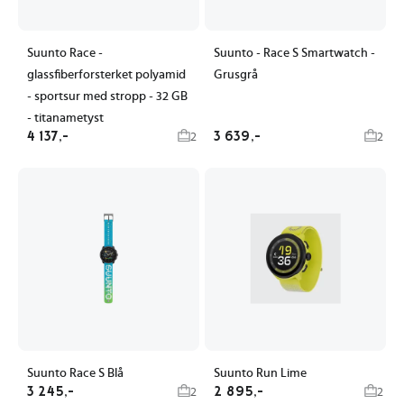
Suunto Race -
Suunto - Race S Smartwatch -
glassfiberforsterket polyamid
Grusgrå
- sportsur med stropp - 32 GB
- titanametyst
4 137,-
3 639,-
2
2
Suunto Race S Blå
Suunto Run Lime
3 245,-
2 895,-
2
2