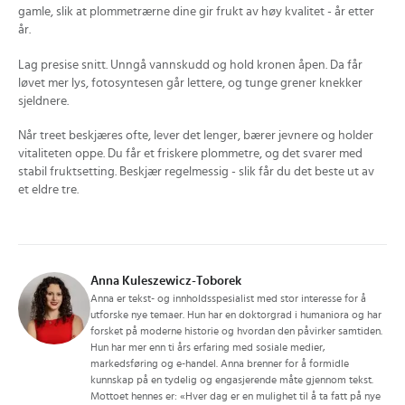
gamle, slik at plommetrærne dine gir frukt av høy kvalitet - år etter
år.
Lag presise snitt. Unngå vannskudd og hold kronen åpen. Da får
løvet mer lys, fotosyntesen går lettere, og tunge grener knekker
sjeldnere.
Når treet beskjæres ofte, lever det lenger, bærer jevnere og holder
vitaliteten oppe. Du får et friskere plommetre, og det svarer med
stabil fruktsetting. Beskjær regelmessig - slik får du det beste ut av
et eldre tre.
Anna Kuleszewicz-Toborek
Anna er tekst- og innholdsspesialist med stor interesse for å
utforske nye temaer. Hun har en doktorgrad i humaniora og har
forsket på moderne historie og hvordan den påvirker samtiden.
Hun har mer enn ti års erfaring med sosiale medier,
markedsføring og e-handel. Anna brenner for å formidle
kunnskap på en tydelig og engasjerende måte gjennom tekst.
Mottoet hennes er: «Hver dag er en mulighet til å ta fatt på nye