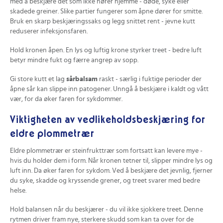
med å beskjære det som ikke hører hjemme - døde, syke eller
skadede greiner. Slike partier fungerer som åpne dører for smitte.
Bruk en skarp beskjæringssaks og legg snittet rent - jevne kutt
reduserer infeksjonsfaren.
Hold kronen åpen. En lys og luftig krone styrker treet - bedre luft
betyr mindre fukt og færre angrep av sopp.
Gi store kutt et lag
sårbalsam
raskt - særlig i fuktige perioder der
åpne sår kan slippe inn patogener. Unngå å beskjære i kaldt og vått
vær, for da øker faren for sykdommer.
Viktigheten av vedlikeholdsbeskjæring for
eldre plommetrær
Eldre plommetrær er steinfrukttrær som fortsatt kan levere mye -
hvis du holder dem i form. Når kronen tetner til, slipper mindre lys og
luft inn. Da øker faren for sykdom. Ved å beskjære det jevnlig, fjerner
du syke, skadde og kryssende grener, og treet svarer med bedre
helse.
Hold balansen når du beskjærer - du vil ikke sjokkere treet. Denne
rytmen driver fram nye, sterkere skudd som kan ta over for de