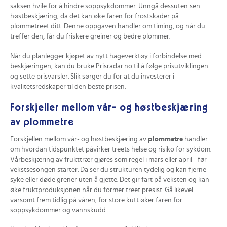
saksen hvile for å hindre soppsykdommer. Unngå dessuten sen
høstbeskjæring, da det kan øke faren for frostskader på
plommetreet ditt. Denne oppgaven handler om timing, og når du
treffer den, får du friskere greiner og bedre plommer.
Når du planlegger kjøpet av nytt hageverktøy i forbindelse med
beskjæringen, kan du bruke Prisradar.no til å følge prisutviklingen
og sette prisvarsler. Slik sørger du for at du investerer i
kvalitetsredskaper til den beste prisen.
Forskjeller mellom vår- og høstbeskjæring
av plommetre
Forskjellen mellom vår- og høstbeskjæring av
plommetre
handler
om hvordan tidspunktet påvirker treets helse og risiko for sykdom.
Vårbeskjæring av frukttrær gjøres som regel i mars eller april - før
vekstsesongen starter. Da ser du strukturen tydelig og kan fjerne
syke eller døde grener uten å gjette. Det gir fart på veksten og kan
øke fruktproduksjonen når du former treet presist. Gå likevel
varsomt frem tidlig på våren, for store kutt øker faren for
soppsykdommer og vannskudd.