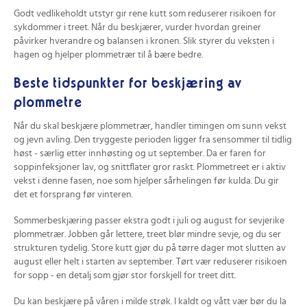
Godt vedlikeholdt utstyr gir rene kutt som reduserer risikoen for
sykdommer i treet. Når du beskjærer, vurder hvordan greiner
påvirker hverandre og balansen i kronen. Slik styrer du veksten i
hagen og hjelper plommetrær til å bære bedre.
Beste tidspunkter for beskjæring av
plommetre
Når du skal beskjære plommetrær, handler timingen om sunn vekst
og jevn avling. Den tryggeste perioden ligger fra sensommer til tidlig
høst - særlig etter innhøsting og ut september. Da er faren for
soppinfeksjoner lav, og snittflater gror raskt. Plommetreet er i aktiv
vekst i denne fasen, noe som hjelper sårhelingen før kulda. Du gir
det et forsprang før vinteren.
Sommerbeskjæring passer ekstra godt i juli og august for sevjerike
plommetrær. Jobben går lettere, treet blør mindre sevje, og du ser
strukturen tydelig. Store kutt gjør du på tørre dager mot slutten av
august eller helt i starten av september. Tørt vær reduserer risikoen
for sopp - en detalj som gjør stor forskjell for treet ditt.
Du kan beskjære på våren i milde strøk. I kaldt og vått vær bør du la