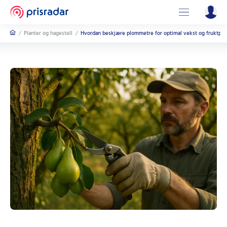
/
Planter og hagestell
/
Hvordan beskjære plommetre for optimal vekst og fruktpr