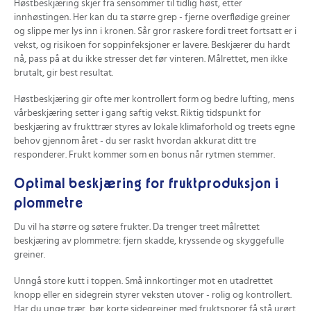
Høstbeskjæring skjer fra sensommer til tidlig høst, etter
innhøstingen. Her kan du ta større grep - fjerne overflødige greiner
og slippe mer lys inn i kronen. Sår gror raskere fordi treet fortsatt er i
vekst, og risikoen for soppinfeksjoner er lavere. Beskjærer du hardt
nå, pass på at du ikke stresser det før vinteren. Målrettet, men ikke
brutalt, gir best resultat.
Høstbeskjæring gir ofte mer kontrollert form og bedre lufting, mens
vårbeskjæring setter i gang saftig vekst. Riktig tidspunkt for
beskjæring av frukttrær styres av lokale klimaforhold og treets egne
behov gjennom året - du ser raskt hvordan akkurat ditt tre
responderer. Frukt kommer som en bonus når rytmen stemmer.
Optimal beskjæring for fruktproduksjon i
plommetre
Du vil ha større og søtere frukter. Da trenger treet målrettet
beskjæring av plommetre: fjern skadde, kryssende og skyggefulle
greiner.
Unngå store kutt i toppen. Små innkortinger mot en utadrettet
knopp eller en sidegrein styrer veksten utover - rolig og kontrollert.
Har du unge trær, bør korte sidegreiner med fruktsporer få stå urørt