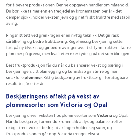
for å bevare produksjonen. Denne oppgaven handler om måtehold.
Du bør ikke ta mer enn en tredjedel av kronemassen per år - det
demper sjokk, holder veksten jevn og gir et friskt frukttre med stabil
avling.
Ringsnitt tett ved grenkragen er en nyttig teknikk. Det gir rask
sårtilheling og bedre fruktbæring. Regelmessig beskjæring setter
fart på ny tilvekst og gir bedre avlinger over tid. Tynn frukten - færre
plommer på greina, men kvaliteten øker tydelig på det som blir igjen.
Best fruktproduksjon får du når du balanserer vekst og bæring i
beskjæringen. Litt planlegging og kunnskap gir større og mer
smakfulle
plommer
. Riktig beskjæring av frukttrær gir forutsigbare
resultater, år etter år.
Beskjæringens effekt på vekst av
plommesorter som Victoria og Opal
Beskjæring driver veksten hos plommesorter som
Victoria
og Opal.
Når du beskjærer, former du kronen slik at lys og balanse treffer
riktig - treet vokser bedre, utviklingen holder seg sunn, og
fruktproduksjonen går opp. Victoria trenger ekstra