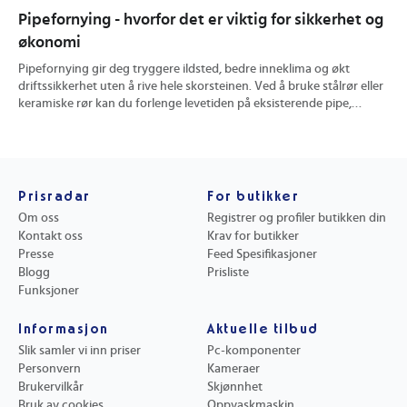
Pipefornying - hvorfor det er viktig for sikkerhet og
Hv
økonomi
og
Pipefornying gir deg tryggere ildsted, bedre inneklima og økt
En 
driftssikkerhet uten å rive hele skorsteinen. Ved å bruke stålrør eller
ute
keramiske rør kan du forlenge levetiden på eksisterende pipe,
kon
redusere brannrisiko og få mer effektiv trekk. Du finner konkrete
pra
tips til valg av metode, prisvurdering og hvordan riktig utført
hvo
rehabilitering kan øke verdien på boligen din.
min
Prisradar
For butikker
Om oss
Registrer og profiler butikken din
Kontakt oss
Krav for butikker
Presse
Feed Spesifikasjoner
Blogg
Prisliste
Funksjoner
Informasjon
Aktuelle tilbud
Slik samler vi inn priser
Pc-komponenter
Personvern
Kameraer
Brukervilkår
Skjønnhet
Bruk av cookies
Oppvaskmaskin