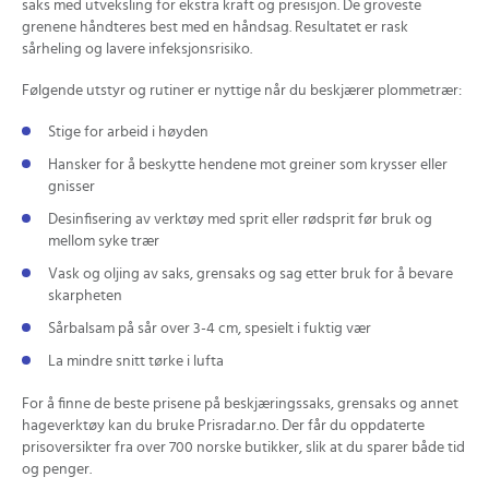
saks med utveksling for ekstra kraft og presisjon. De groveste
grenene håndteres best med en håndsag. Resultatet er rask
sårheling og lavere infeksjonsrisiko.
Følgende utstyr og rutiner er nyttige når du beskjærer plommetrær:
Stige for arbeid i høyden
Hansker for å beskytte hendene mot greiner som krysser eller
gnisser
Desinfisering av verktøy med sprit eller rødsprit før bruk og
mellom syke trær
Vask og oljing av saks, grensaks og sag etter bruk for å bevare
skarpheten
Sårbalsam på sår over 3-4 cm, spesielt i fuktig vær
La mindre snitt tørke i lufta
For å finne de beste prisene på beskjæringssaks, grensaks og annet
hageverktøy kan du bruke Prisradar.no. Der får du oppdaterte
prisoversikter fra over 700 norske butikker, slik at du sparer både tid
og penger.