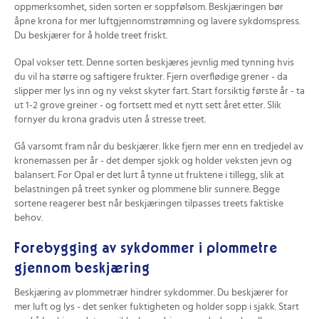
oppmerksomhet, siden sorten er soppfølsom. Beskjæringen bør
åpne krona for mer luftgjennomstrømning og lavere sykdomspress.
Du beskjærer for å holde treet friskt.
Opal vokser tett. Denne sorten beskjæres jevnlig med tynning hvis
du vil ha større og saftigere frukter. Fjern overflødige grener - da
slipper mer lys inn og ny vekst skyter fart. Start forsiktig første år - ta
ut 1-2 grove greiner - og fortsett med et nytt sett året etter. Slik
fornyer du krona gradvis uten å stresse treet.
Gå varsomt fram når du beskjærer. Ikke fjern mer enn en tredjedel av
kronemassen per år - det demper sjokk og holder veksten jevn og
balansert. For Opal er det lurt å tynne ut fruktene i tillegg, slik at
belastningen på treet synker og plommene blir sunnere. Begge
sortene reagerer best når beskjæringen tilpasses treets faktiske
behov.
Forebygging av sykdommer i plommetre
gjennom beskjæring
Beskjæring av plommetrær hindrer sykdommer. Du beskjærer for
mer luft og lys - det senker fuktigheten og holder sopp i sjakk. Start