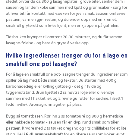
stedet bryter du ca. 300 g lasagneplater i grove biter, senker dem i
sausen og lar dem koke sammen med kjøtt og grønnsaker - sørg for
at hver bit får kontakt med væsken for jevn smak. Sausen omfavner
pastaen, varmen gjør resten, og du ender opp med en kremet,
smakfull gryterett som føles kjent, men er kjappere på gaffelen.
Tidsbruken krymper til omtrent 20-30 minutter, og du får samme
lasagne-følelse - og bare én gryte å vaske opp.
Hvilke ingredienser trenger du for å lage en
smakfull one pot lasagne?
For å lage en smakfull one pot-lasagne trenger du ingredienser som
spiller på lag med både smak og tekstur. Du starter med 400 g
karbonadedeig eller kyllingkjøttdeig - det gir fylde og
tyggemotstand. Brun kjøttet i 2 ss nøytral olje eller olivenolje
sammen med 1 hakket løk og 2 revne gulrøtter for sødme. Tilsett 1
fedd hvitløk. Aromagrunnlaget er på plass.
Bygg så tomatbasen. Rør inn 2 ss tomatpuré og 800 g hermetiske
eller hakkede tomater - sausen får en dyp, rund smak som tåler
pastaen. Krydre med 2 ts tørket oregano og 1 ts chiliflakes for et lite
sting. Hell i
6 dl grønnsakskraft
for en rikere saus som koker jevnt.