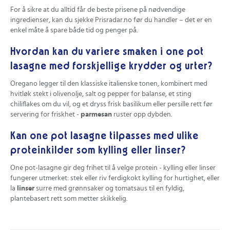
For å sikre at du alltid får de beste prisene på nødvendige
ingredienser, kan du sjekke Prisradar.no før du handler – det er en
enkel måte å spare både tid og penger på.
Hvordan kan du variere smaken i one pot
lasagne med forskjellige krydder og urter?
Oregano legger til den klassiske italienske tonen, kombinert med
hvitløk stekt i olivenolje, salt og pepper for balanse, et sting
chiliflakes om du vil, og et dryss frisk basilikum eller persille rett før
servering for friskhet -
parmesan
ruster opp dybden.
Kan one pot lasagne tilpasses med ulike
proteinkilder som kylling eller linser?
One pot-lasagne gir deg frihet til å velge protein - kylling eller linser
fungerer utmerket: stek eller riv ferdigkokt kylling for hurtighet, eller
la
linser
surre med grønnsaker og tomatsaus til en fyldig,
plantebasert rett som metter skikkelig.