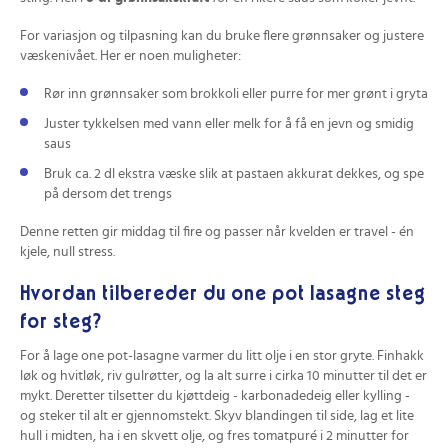
For variasjon og tilpasning kan du bruke flere grønnsaker og justere
væskenivået. Her er noen muligheter:
Rør inn grønnsaker som brokkoli eller purre for mer grønt i gryta
Juster tykkelsen med vann eller melk for å få en jevn og smidig
saus
Bruk ca. 2 dl ekstra væske slik at pastaen akkurat dekkes, og spe
på dersom det trengs
Denne retten gir middag til fire og passer når kvelden er travel - én
kjele, null stress.
Hvordan tilbereder du one pot lasagne steg
for steg?
For å lage one pot-lasagne varmer du litt olje i en stor gryte. Finhakk
løk og hvitløk, riv gulrøtter, og la alt surre i cirka 10 minutter til det er
mykt. Deretter tilsetter du kjøttdeig - karbonadedeig eller kylling -
og steker til alt er gjennomstekt. Skyv blandingen til side, lag et lite
hull i midten, ha i en skvett olje, og fres tomatpuré i 2 minutter for