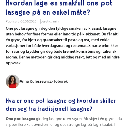
Hvordan lage en smakfull one pot
lasagne på en enkel måte?
Publisert: 06.06.2026
Lesetid: min
One pot lasagne gir deg den fyldige smaken av klassisk lasagne
uten behov for flere former eller lang tid på kjøkkenet. Du får alt i
én gryte, fra kjøtt og grønnsaker til pasta og ost, med enkle
variasjoner for både hverdagsmat og restemat. Smarte teknikker
for saus og krydder gir deg både kremet konsistens og italiensk
aroma. Denne metoden gir deg middag raskt, lett og med mindre
oppvask.
Anna Kuleszewicz-Toborek
Hva er one pot lasagne og hvordan skiller
den seg fra tradisjonell lasagne?
One pot lasagne
gir deg lasagne uten styret. Alt skjer i én gryte - du
slipper flere kar, ovnsformer og det strenge lag-på-lag-ritualet. I