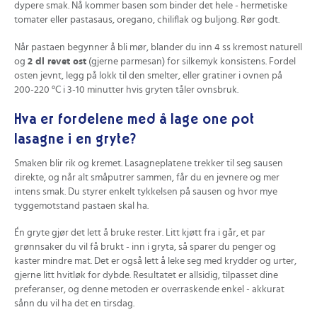
dypere smak. Nå kommer basen som binder det hele - hermetiske
tomater eller pastasaus, oregano, chiliflak og buljong. Rør godt.
Når pastaen begynner å bli mør, blander du inn 4 ss kremost naturell
og
2 dl revet ost
(gjerne parmesan) for silkemyk konsistens. Fordel
osten jevnt, legg på lokk til den smelter, eller gratiner i ovnen på
200-220 °C i 3-10 minutter hvis gryten tåler ovnsbruk.
Hva er fordelene med å lage one pot
lasagne i en gryte?
Smaken blir rik og kremet. Lasagneplatene trekker til seg sausen
direkte, og når alt småputrer sammen, får du en jevnere og mer
intens smak. Du styrer enkelt tykkelsen på sausen og hvor mye
tyggemotstand pastaen skal ha.
Én gryte gjør det lett å bruke rester. Litt kjøtt fra i går, et par
grønnsaker du vil få brukt - inn i gryta, så sparer du penger og
kaster mindre mat. Det er også lett å leke seg med krydder og urter,
gjerne litt hvitløk for dybde. Resultatet er allsidig, tilpasset dine
preferanser, og denne metoden er overraskende enkel - akkurat
sånn du vil ha det en tirsdag.