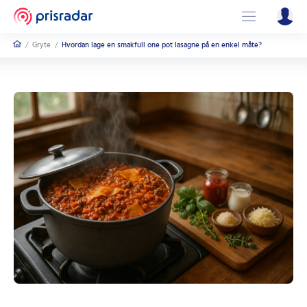
/
Gryte
/
Hvordan lage en smakfull one pot lasagne på en enkel måte?