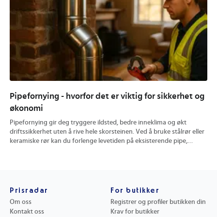
Pipefornying - hvorfor det er viktig for sikkerhet og
Hv
økonomi
og
Pipefornying gir deg tryggere ildsted, bedre inneklima og økt
En 
driftssikkerhet uten å rive hele skorsteinen. Ved å bruke stålrør eller
ute
keramiske rør kan du forlenge levetiden på eksisterende pipe,
kon
redusere brannrisiko og få mer effektiv trekk. Du finner konkrete
pra
tips til valg av metode, prisvurdering og hvordan riktig utført
hvo
rehabilitering kan øke verdien på boligen din.
min
Prisradar
For butikker
Om oss
Registrer og profiler butikken din
Kontakt oss
Krav for butikker