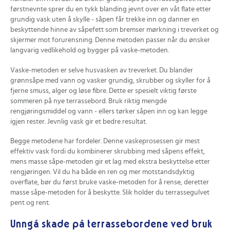
førstnevnte sprer du en tykk blanding jevnt over en våt flate etter
grundig vask uten å skylle - såpen får trekke inn og danner en
beskyttende hinne av såpefett som bremser mørkning i treverket og
skjermer mot forurensning. Denne metoden passer når du ønsker
langvarig vedlikehold og bygger på vaske-metoden.
Vaske-metoden er selve husvasken av treverket. Du blander
grønnsåpe med vann og vasker grundig, skrubber og skyller for å
fjerne smuss, alger og løse fibre. Dette er spesielt viktig første
sommeren på nye terrassebord. Bruk riktig mengde
rengjøringsmiddel og vann - ellers tørker såpen inn og kan legge
igjen rester. Jevnlig vask gir et bedre resultat.
Begge metodene har fordeler. Denne vaskeprosessen gir mest
effektiv vask fordi du kombinerer skrubbing med såpens effekt,
mens masse såpe-metoden gir et lag med ekstra beskyttelse etter
rengjøringen. Vil du ha både en ren og mer motstandsdyktig
overflate, bør du først bruke vaske-metoden for å rense, deretter
masse såpe-metoden for å beskytte. Slik holder du terrassegulvet
pent og rent.
Unngå skade på terrassebordene ved bruk