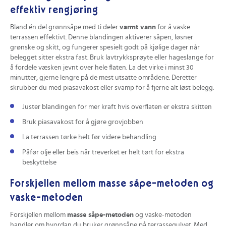
effektiv rengjøring
Bland én del grønnsåpe med ti deler
varmt vann
for å vaske
terrassen effektivt. Denne blandingen aktiverer såpen, løsner
grønske og skitt, og fungerer spesielt godt på kjølige dager når
belegget sitter ekstra fast. Bruk lavtrykksprøyte eller hageslange for
å fordele væsken jevnt over hele flaten. La det virke i minst 30
minutter, gjerne lengre på de mest utsatte områdene. Deretter
skrubber du med piasavakost eller svamp for å fjerne alt løst belegg.
Juster blandingen for mer kraft hvis overflaten er ekstra skitten
Bruk piasavakost for å gjøre grovjobben
La terrassen tørke helt før videre behandling
Påfør olje eller beis når treverket er helt tørt for ekstra
beskyttelse
Forskjellen mellom masse såpe-metoden og
vaske-metoden
Forskjellen mellom
masse såpe-metoden
og vaske-metoden
handler om hvordan du bruker grønnsåpe på terrassegulvet. Med