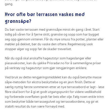
gang.
Hvor ofte bør terrassen vaskes med
grønnsåpe?
Du bør vaske terrassen med grønnsåpe minst én gang i året. Start
tidlig på våren for å fjerne skitt, grønske og sopp som har bygget
seg opp gjennom vinteren. Får du mye smuss fra potter, planter eller
møbler på dekket, bør du vaske den oftere. Regelmessig vask
stopper alger og sopp før de skader treverket.
Når du også skal anskaffe hageutstyr som hageslanger eller
piasavakoster, kan du sjekke Prisradar.no for å sammenligne priser
på verktøy og hageutstyr som gjør rengjøringen enklere.
Ved bruk av dette rengjøringsmiddelet kan du også benytte masse
såpe-metoden for ekstra beskyttelse og en jevn finish. Dette er
særlig nyttig første sommeren etter at nye terrassebord er lagt - løse
fibre skal bort for å gi et godt utgangspunkt for videre vedlikehold
og forberede overflaten godt før beis eller olje. Følg noen enkle trinn
som beskytter både terrassegulvet og terrassebordene, og gir et
stabilt resultat du kan være fornøyd med.