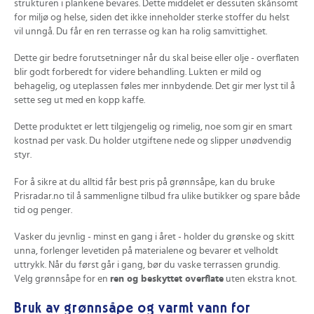
strukturen i plankene bevares. Dette middelet er dessuten skånsomt
for miljø og helse, siden det ikke inneholder sterke stoffer du helst
vil unngå. Du får en ren terrasse og kan ha rolig samvittighet.
Dette gir bedre forutsetninger når du skal beise eller olje - overflaten
blir godt forberedt for videre behandling. Lukten er mild og
behagelig, og uteplassen føles mer innbydende. Det gir mer lyst til å
sette seg ut med en kopp kaffe.
Dette produktet er lett tilgjengelig og rimelig, noe som gir en smart
kostnad per vask. Du holder utgiftene nede og slipper unødvendig
styr.
For å sikre at du alltid får best pris på grønnsåpe, kan du bruke
Prisradar.no til å sammenligne tilbud fra ulike butikker og spare både
tid og penger.
Vasker du jevnlig - minst en gang i året - holder du grønske og skitt
unna, forlenger levetiden på materialene og bevarer et velholdt
uttrykk. Når du først går i gang, bør du vaske terrassen grundig.
Velg grønnsåpe for en
ren og beskyttet overflate
uten ekstra knot.
Bruk av grønnsåpe og varmt vann for