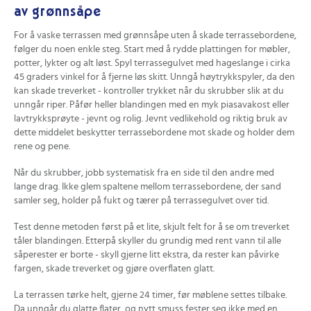
av grønnsåpe
For å vaske terrassen med grønnsåpe uten å skade terrassebordene,
følger du noen enkle steg. Start med å rydde plattingen for møbler,
potter, lykter og alt løst. Spyl terrassegulvet med hageslange i cirka
45 graders vinkel for å fjerne løs skitt. Unngå høytrykkspyler, da den
kan skade treverket - kontroller trykket når du skrubber slik at du
unngår riper. Påfør heller blandingen med en myk piasavakost eller
lavtrykksprøyte - jevnt og rolig. Jevnt vedlikehold og riktig bruk av
dette middelet beskytter terrassebordene mot skade og holder dem
rene og pene.
Når du skrubber, jobb systematisk fra en side til den andre med
lange drag. Ikke glem spaltene mellom terrassebordene, der sand
samler seg, holder på fukt og tærer på terrassegulvet over tid.
Test denne metoden først på et lite, skjult felt for å se om treverket
tåler blandingen. Etterpå skyller du grundig med rent vann til alle
såperester er borte - skyll gjerne litt ekstra, da rester kan påvirke
fargen, skade treverket og gjøre overflaten glatt.
La terrassen tørke helt, gjerne 24 timer, før møblene settes tilbake.
Da unngår du glatte flater, og nytt smuss fester seg ikke med en