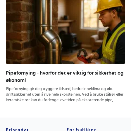
Pipefornying - hvorfor det er viktig for sikkerhet og
Hv
økonomi
og
Pipefornying gir deg tryggere ildsted, bedre inneklima og økt
En 
driftssikkerhet uten å rive hele skorsteinen. Ved å bruke stålrør eller
ute
keramiske rør kan du forlenge levetiden på eksisterende pipe,
kon
redusere brannrisiko og få mer effektiv trekk. Du finner konkrete
pra
tips til valg av metode, prisvurdering og hvordan riktig utført
hvo
rehabilitering kan øke verdien på boligen din.
min
Prisradar
For butikker