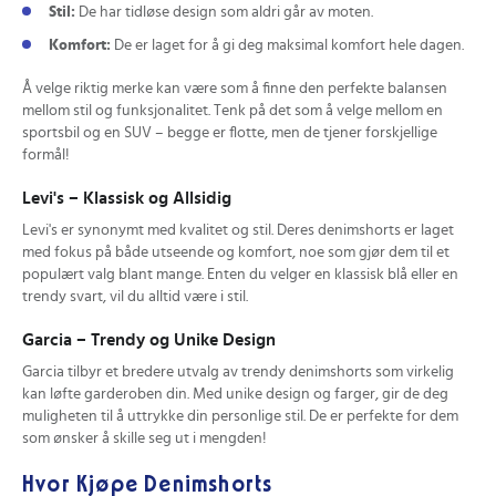
Stil:
De har tidløse design som aldri går av moten.
Komfort:
De er laget for å gi deg maksimal komfort hele dagen.
Å velge riktig merke kan være som å finne den perfekte balansen
mellom stil og funksjonalitet. Tenk på det som å velge mellom en
sportsbil og en SUV – begge er flotte, men de tjener forskjellige
formål!
Levi's – Klassisk og Allsidig
Levi's er synonymt med kvalitet og stil. Deres denimshorts er laget
med fokus på både utseende og komfort, noe som gjør dem til et
populært valg blant mange. Enten du velger en klassisk blå eller en
trendy svart, vil du alltid være i stil.
Garcia – Trendy og Unike Design
Garcia tilbyr et bredere utvalg av trendy denimshorts som virkelig
kan løfte garderoben din. Med unike design og farger, gir de deg
muligheten til å uttrykke din personlige stil. De er perfekte for dem
som ønsker å skille seg ut i mengden!
Hvor Kjøpe Denimshorts