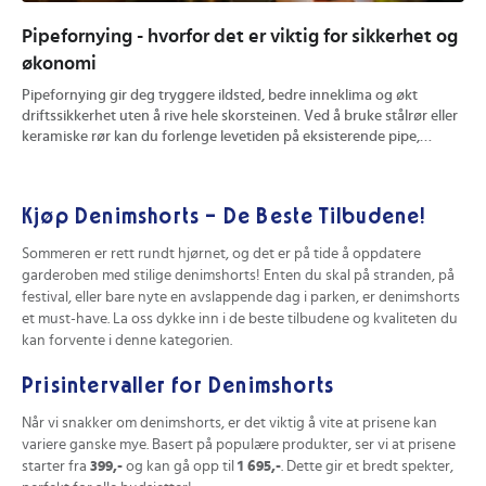
Pipefornying - hvorfor det er viktig for sikkerhet og
Hv
økonomi
og
Pipefornying gir deg tryggere ildsted, bedre inneklima og økt
En 
driftssikkerhet uten å rive hele skorsteinen. Ved å bruke stålrør eller
ute
keramiske rør kan du forlenge levetiden på eksisterende pipe,
kon
redusere brannrisiko og få mer effektiv trekk. Du finner konkrete
pra
tips til valg av metode, prisvurdering og hvordan riktig utført
hvo
rehabilitering kan øke verdien på boligen din.
min
Kjøp Denimshorts – De Beste Tilbudene!
Sommeren er rett rundt hjørnet, og det er på tide å oppdatere
garderoben med stilige denimshorts! Enten du skal på stranden, på
festival, eller bare nyte en avslappende dag i parken, er denimshorts
et must-have. La oss dykke inn i de beste tilbudene og kvaliteten du
kan forvente i denne kategorien.
Prisintervaller for Denimshorts
Når vi snakker om denimshorts, er det viktig å vite at prisene kan
variere ganske mye. Basert på populære produkter, ser vi at prisene
starter fra
399,-
og kan gå opp til
1 695,-
. Dette gir et bredt spekter,