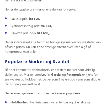
perfekt for alle budsjetter!
Her er de typiske prisintervallene du kan forvente:
Laveste pris:
fra 399,-
Gjennomsnittlig pris:
fra 824,-
Høyeste pris:
opp til 1 695,-
Det er interessant å se hvordan forskjellige merker og kvaliteter kan
påvirke prisen. Du kan finne rimelige alternativer uten å gå på
kompromiss med stilen!
Populære Merker og Kvalitet
Når det kommer til denimshorts, er det flere merker som virkelig
skiller seg ut. Merker som
Levi's
,
Garcia
, og
Patagonia
er kjent for
sin kvalitet og holdbarhet. Det er som å ha en god venn som alltid er
der for deg, uansett hva!
Her er noen grunner til at disse merkene er populære:
Holdbarhet:
Kvalitetsdenim varer lenger og tåler slitasje.