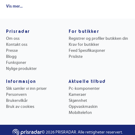
Smiffys Festtilbehør
Ring Bingo Ab Festtilbehør
Gadget Master Festtilbehør
Drinkstuff Festtilbehør
Brädspel.se / Spilbraet Festtilbehør
Vis mer...
Prisradar
For butikker
Om oss
Registrer og profiler butikken din
Kontakt oss
Krav for butikker
Presse
Feed Spesifikasjoner
Blogg
Prisliste
Funksjoner
Nylige produkter
Informasjon
Aktuelle tilbud
Slik samler vi inn priser
Pc-komponenter
Personvern
Kameraer
Brukervilkår
Skjønnhet
Bruk av cookies
Oppvaskmaskin
Mobiltelefon
©
2026
PRISRADAR. Alle rettigheter reservert.