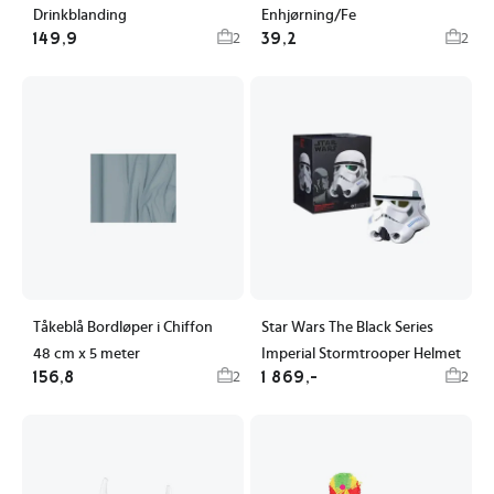
Drinkblanding
Enhjørning/Fe
149,9
39,2
2
2
Tåkeblå Bordløper i Chiffon
Star Wars The Black Series
48 cm x 5 meter
Imperial Stormtrooper Helmet
156,8
1 869,-
2
2