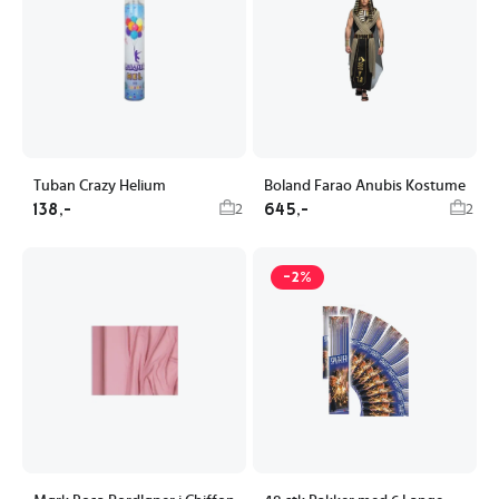
Tuban Crazy Helium
Boland Farao Anubis Kostume
138,-
645,-
2
2
-2%