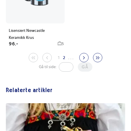
Lisensiert Newcastle
Keramikk Krus
96,-
5
1
2
. . .
GÅ
Gå til side:
Relaterte artikler