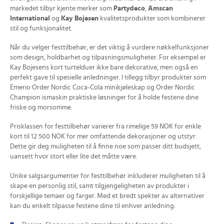
markedet tilbyr kjente merker som
Partydeco
,
Amscan
International
og
Kay Bojesen
kvalitetsprodukter som kombinerer
stil og funksjonalitet.
Når du velger festtilbehør, er det viktig å vurdere nøkkelfunksjoner
som design, holdbarhet og tilpasningsmuligheter. For eksempel er
Kay Bojesens kort turtelduer ikke bare dekorative, men også en
perfekt gave til spesielle anledninger. I tillegg tilbyr produkter som
Emerio Order Nordic Coca-Cola minikjøleskap og Order Nordic
Champion ismaskin praktiske løsninger for å holde festene dine
friske og morsomme.
Prisklassen for festtilbehør varierer fra rimelige 59 NOK for enkle
kort til 12 500 NOK for mer omfattende dekorasjoner og utstyr.
Dette gir deg muligheten til å finne noe som passer ditt budsjett,
uansett hvor stort eller lite det måtte være.
Unike salgsargumenter for festtilbehør inkluderer muligheten til å
skape en personlig stil, samt tilgjengeligheten av produkter i
forskjellige temaer og farger. Med et bredt spekter av alternativer
kan du enkelt tilpasse festene dine til enhver anledning.