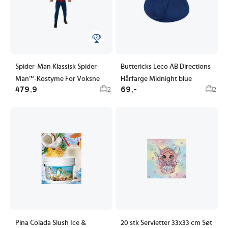
Spider-Man Klassisk Spider-
Buttericks Leco AB Directions
Man™-Kostyme For Voksne
Hårfarge Midnight blue
479,9
69,-
2
2
Pina Colada Slush Ice &
20 stk Servietter 33x33 cm Søt