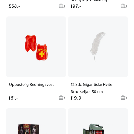
Set Syrup 5-pakning
538,-
197,-
3
3
Oppustelig Redningsvest
12 Stk. Gigantiske Hvite
Strutsefjær 50 cm
161,-
119,9
3
3