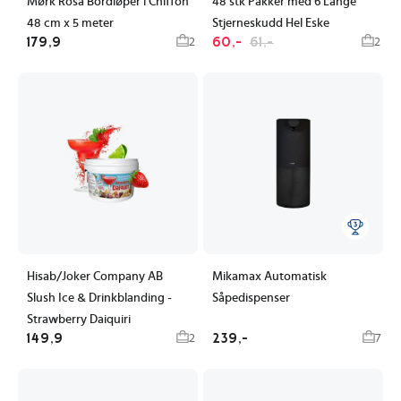
Mørk Rosa Bordløper i Chiffon
48 stk Pakker med 6 Lange
48 cm x 5 meter
Stjerneskudd Hel Eske
179,9
60,-
61,-
2
2
Hisab/Joker Company AB
Mikamax Automatisk
Slush Ice & Drinkblanding -
Såpedispenser
Strawberry Daiquiri
149,9
239,-
2
7