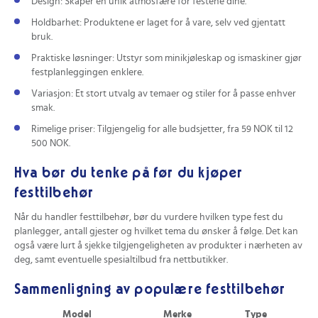
Design: Skaper en unik atmosfære for festene dine.
Holdbarhet: Produktene er laget for å vare, selv ved gjentatt
bruk.
Praktiske løsninger: Utstyr som minikjøleskap og ismaskiner gjør
festplanleggingen enklere.
Variasjon: Et stort utvalg av temaer og stiler for å passe enhver
smak.
Rimelige priser: Tilgjengelig for alle budsjetter, fra 59 NOK til 12
500 NOK.
Hva bør du tenke på før du kjøper
festtilbehør
Når du handler festtilbehør, bør du vurdere hvilken type fest du
planlegger, antall gjester og hvilket tema du ønsker å følge. Det kan
også være lurt å sjekke tilgjengeligheten av produkter i nærheten av
deg, samt eventuelle spesialtilbud fra nettbutikker.
Sammenligning av populære festtilbehør
Model
Merke
Type
Fa