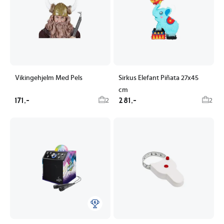
Vikingehjelm Med Pels
Sirkus Elefant Piñata 27x45
cm
171,-
281,-
2
2