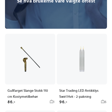
Se hva brukerne våre valgte oftest
Gullfarget Slange Stokk 110
Star Trading LED Antikklys
cm Kostymetilbehør
Swirl Hvit - 2-pakning
86,-
96,-
1
6