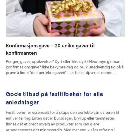
Konfirmasjonsgave – 20 unike gaver til
Ga
konfirmanten
so
Penger, gaver, opplevelser? Dyrt eller ikke dyrt? Hvor mye gir man i
I e
konfirmasjonsgave? Ikke bekymre deg og bruk unødvendig tid på å
gav
prøve å finne "den perfekte gaven". Les heller tipsene i denne
og 
artikkelen til hva du kan gi til konfirmanten.
ga
Gode tilbud på festtilbehør for alle
anledninger
Festtilbehør er essensielt for å skape den perfekte atmosfæren til
enhver feiring. Enten det er bursdager, bryllup eller temafester,
finnes det et bredt utvalg av produkter som kan gjøre
arrangementet ditt minneverdig. Med mer enn 20 års erfaring i