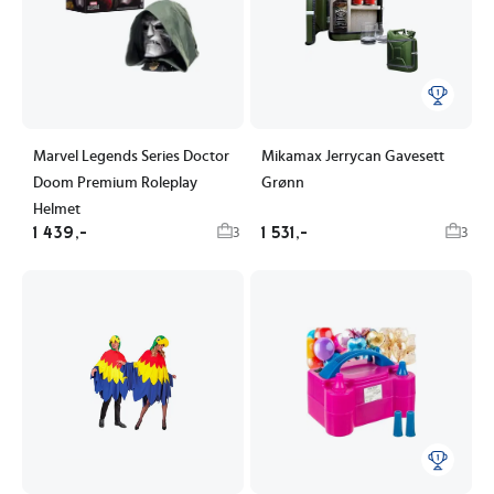
Marvel Legends Series Doctor
Mikamax Jerrycan Gavesett
Doom Premium Roleplay
Grønn
Helmet
1 439,-
1 531,-
3
3