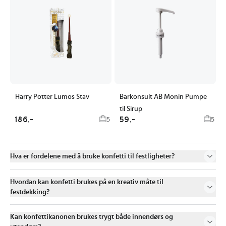
Harry Potter Lumos Stav
Barkonsult AB Monin Pumpe
til Sirup
186,-
59,-
5
5
Hva er fordelene med å bruke konfetti til festligheter?
Hvordan kan konfetti brukes på en kreativ måte til
festdekking?
Kan konfettikanonen brukes trygt både innendørs og