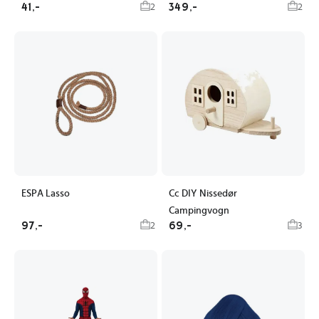
41,-
349,-
2
2
ESPA Lasso
Cc DIY Nissedør
Campingvogn
97,-
69,-
2
3