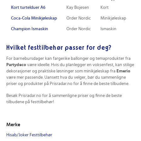
Kort turtelduer A6
Kay Bojesen
Kort
Ul
Coca-Cola Minikjøleskap
Order Nordic
Minikjøleskap
Rø
Champion Ismaskin
Order Nordic
Ismaskin
Sv
Hvilket festtilbehør passer for deg?
For barnebursdager kan fargerike ballonger og temaprodukter fra
Partydeco
være ideelle. Hvis du planlegger en voksenfest, kan stilige
dekorasjoner og praktiske løsninger som minikjøleskap fra
Emerio
være mer passende. Uansett hva du velger, bør du sammenligne
priser og produkter på Prisradar.no for å finne de beste tilbudene.
Besøk Prisradar.no for å sammenligne priser og finne de beste
tilbudene på festtilbehør!
Merke
Hisab/Joker Festtilbehør