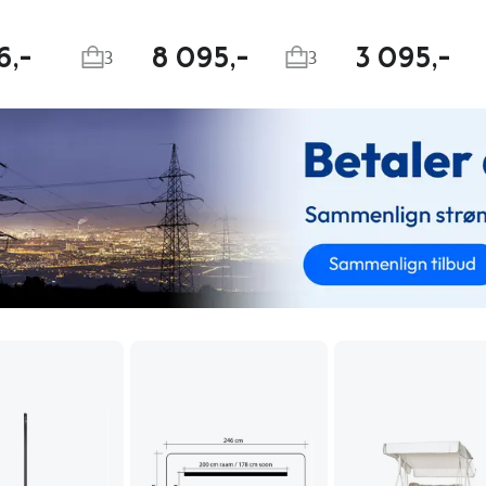
6,-
8 095,-
3 095,-
3
3