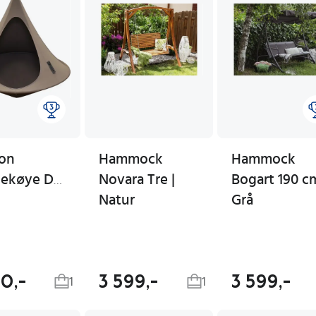
oon
Hammock
Hammock
ekøye Double Taupe
Novara Tre |
Bogart 190 c
Natur
Grå
40,-
3 599,-
3 599,-
1
1