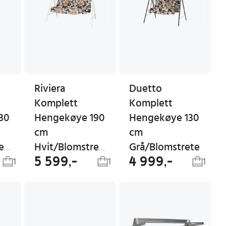
Riviera
Duetto
Komplett
Komplett
30
Hengekøye 190
Hengekøye 130
cm
cm
Grå/Blomstrete
Hvit/Blomstrete
Hvit/Blomstrete
5 599,-
4 999,-
1
1
1