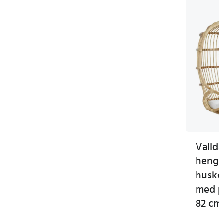
Valld
heng
husk
med 
82 c