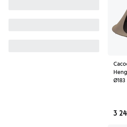
Cac
Heng
Ø183
3 2