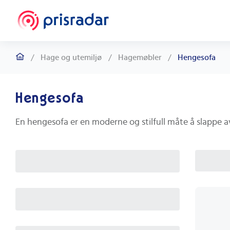
/
Hage og utemiljø
/
Hagemøbler
/
Hengesofa
Hengesofa