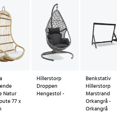
a
Hillerstorp
Benkstativ
ende
Droppen
Hillerstorp
e Natur
Hengestol -
Marstrand
pute 77 x
Orkangrå -
m
Orkangrå