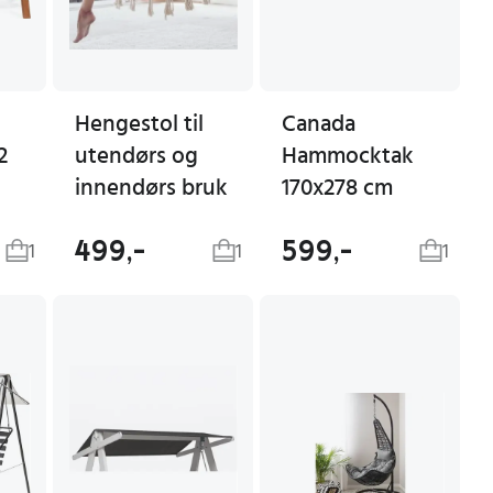
Hengestol til
Canada
2
utendørs og
Hammocktak
innendørs bruk
170x278 cm
499,-
599,-
1
1
1