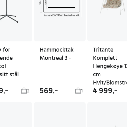
v for
Hammocktak
Tritante
ende
Montreal 3 -
Komplett
tol
Hengekøye 1
sitt stål
cm
9,-
569,-
4 999,-
2
1