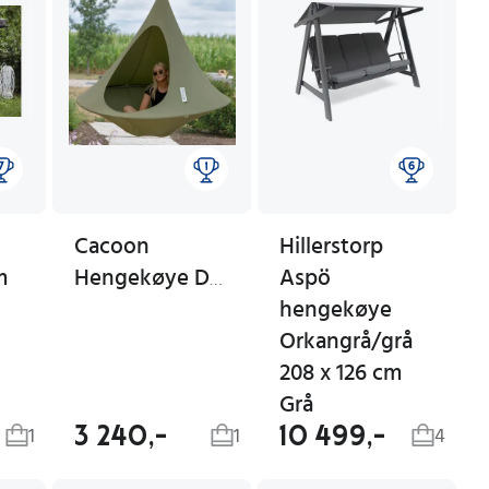
Cacoon
Hillerstorp
m
Aspö
Hengekøye Dobbel Khaki
hengekøye
Orkangrå/grå
208 x 126 cm
Grå
3 240,-
10 499,-
1
1
4