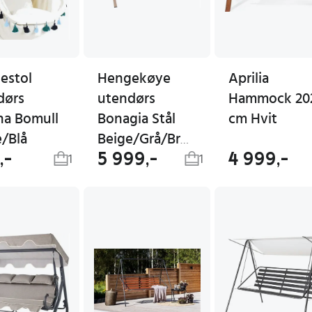
estol
Hengekøye
Aprilia
dørs
utendørs
Hammock 20
na Bomull
Bonagia Stål
cm Hvit
e/Blå
Beige/Grå/Brun
,-
5 999,-
4 999,-
1
1