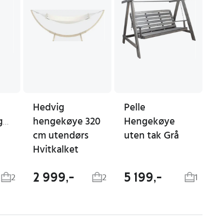
Hedvig
Pelle
gestol
hengekøye 320
Hengekøye
cm utendørs
uten tak Grå
Hvitkalket
2 999,-
5 199,-
2
2
1