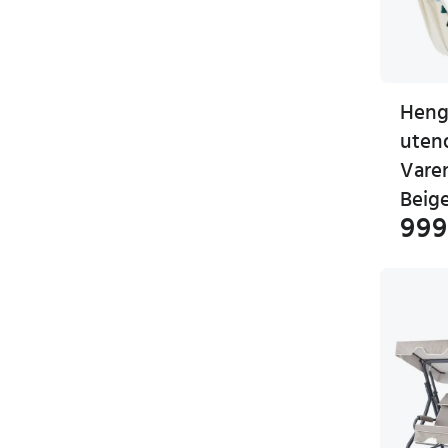
Heng
uten
Vare
Beig
999