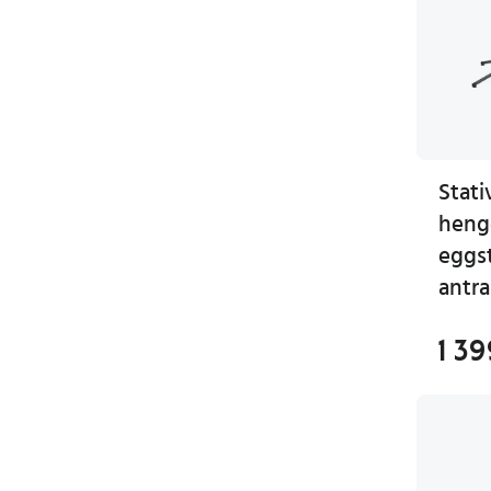
Stati
heng
eggs
antra
1 39