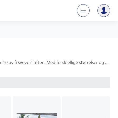
En hengesofa er en moderne og stilfull måte å slappe av på. Den er perfekt for utendørs bruk og gir en unik opplevelse av å sveve i luften. Med forskjellige størrelser og materialer å velge mellom, kan du finne den perfekte hengesofaen som passer til din stil og behov. Opplev en avslappende og komfortabel tid utendørs med en hengesofa. Kjøp nå og nyt en unik opplevelse av å slappe av i luften.