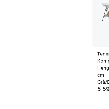
Tener
Komp
Heng
cm
Grå/
5 5