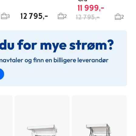
11 999,-
12 795,-
3
2
12 795,-
2