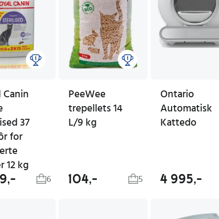
l Canin
PeeWee
Ontario
e
trepellets 14
Automatisk
lised 37
L/9 kg
Kattedo
ôr for
erte
r 12 kg
9,-
104,-
4 995,-
6
5