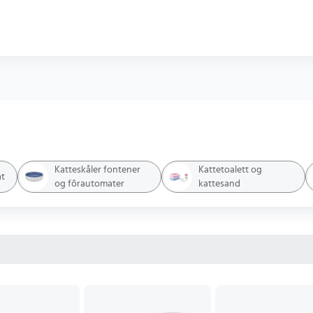
Katteskåler fontener
Kattetoalett og
at
og fôrautomater
kattesand