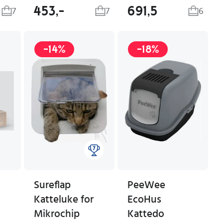
453,-
691,5
7
7
6
-14%
-18%
Sureflap
PeeWee
Katteluke for
EcoHus
Mikrochip
Kattedo