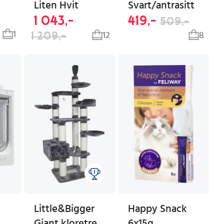
Liten Hvit
Svart/antrasitt
1 043,-
419,-
509,-
1
1 209,-
12
8
Little&Bigger
Happy Snack
Giant kloretre
6x15g