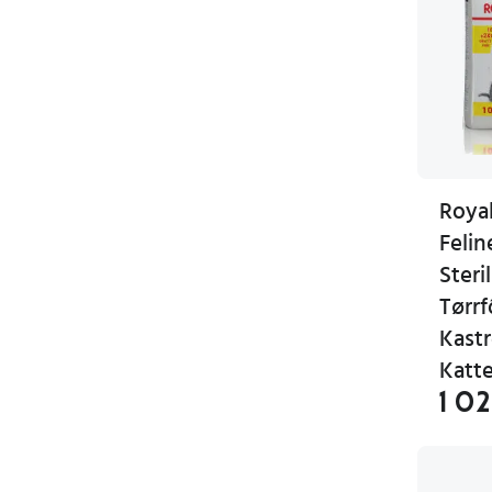
Roya
Felin
Steri
Tørrf
Kastr
Katte
1 02