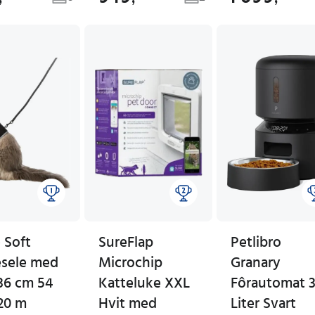
e Soft
SureFlap
Petlibro
esele med
Microchip
Granary
36 cm 54
Katteluke XXL
Fôrautomat 
20 m
Hvit med
Liter Svart