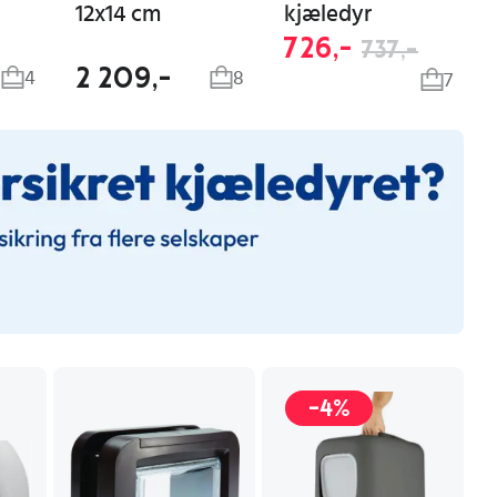
12x14 cm
kjæledyr
726,-
737,-
2 209,-
4
8
7
-4%