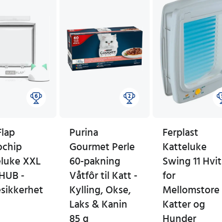
Flap
Purina
Ferplast
ochip
Gourmet Perle
Katteluke
eluke XXL
60-pakning
Swing 11 Hvit
HUB -
Våtfôr til Katt -
for
esikkerhet
Kylling, Okse,
Mellomstore
Laks & Kanin
Katter og
85 g
Hunder