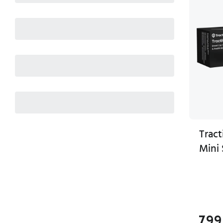
Trac
Mini 
799