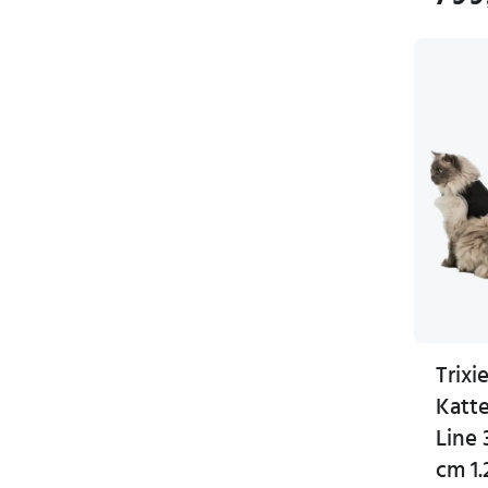
Trixi
Katt
Line 
cm 1.