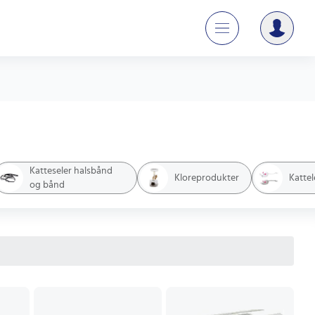
Katteseler halsbånd
Kloreprodukter
Kattel
og bånd