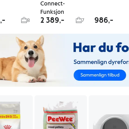
Connect-
Funksjon
,-
2 389,-
986,-
8
7