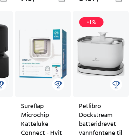
-1%
Sureflap
Petlibro
Microchip
Dockstream
3
Katteluke
batteridrevet
Connect - Hvit
vannfontene til