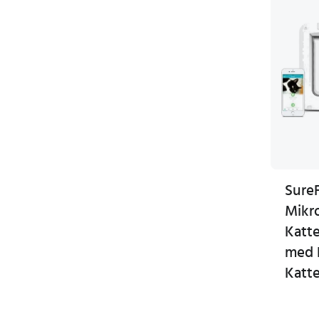
Sure
Mikr
Katt
med 
Katt