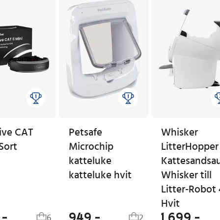
tive CAT
Petsafe
Whisker
Sort
Microchip
LitterHopper
katteluke
Kattesandsa
katteluke hvit
Whisker till
Litter-Robot 
Hvit
,-
949,-
1 699,-
6
2