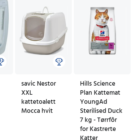
savic Nestor
Hills Science
XXL
Plan Kattemat
kattetoalett
YoungAd
Mocca hvit
Sterilised Duck
7 kg - Tørrfôr
for Kastrerte
Katter