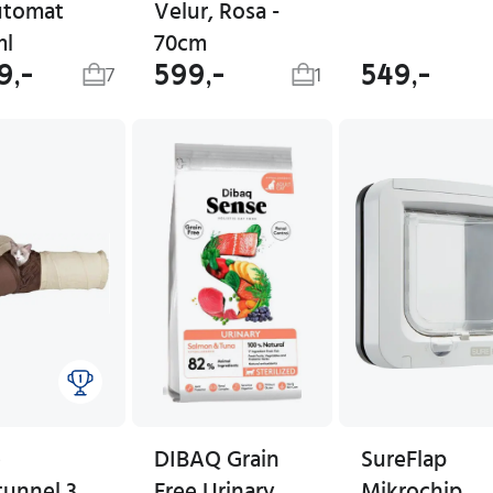
utomat
Velur, Rosa -
ml
70cm
9,-
599,-
549,-
7
1
e
DIBAQ Grain
SureFlap
tunnel 3
Free Urinary
Mikrochip