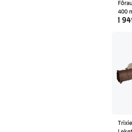
Fôra
400 
1 94
Trixi
Leke