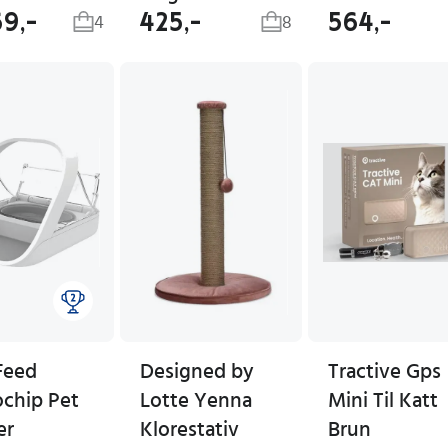
69,-
425,-
564,-
4
8
Feed
Designed by
Tractive Gps
ochip Pet
Lotte Yenna
Mini Til Katt
er
Klorestativ
Brun