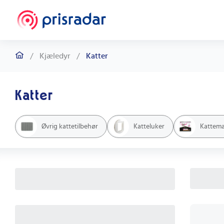
/
Kjæledyr
/
Katter
Katter
Øvrig kattetilbehør
Katteluker
Kattem