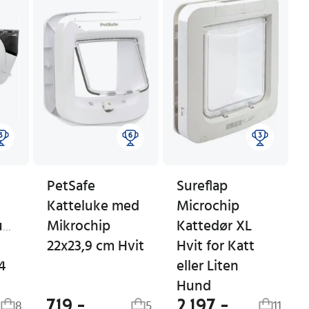
PetSafe
Sureflap
Katteluke med
Microchip
utomat
Mikrochip
Kattedør XL
22x23,9 cm Hvit
Hvit for Katt
4
eller Liten
Hund
719,-
2 197,-
8
5
11