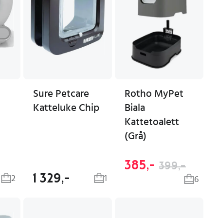
Sure Petcare
Rotho MyPet
Katteluke Chip
Biala
Kattetoalett
(Grå)
385,-
399,-
1 329,-
2
1
6