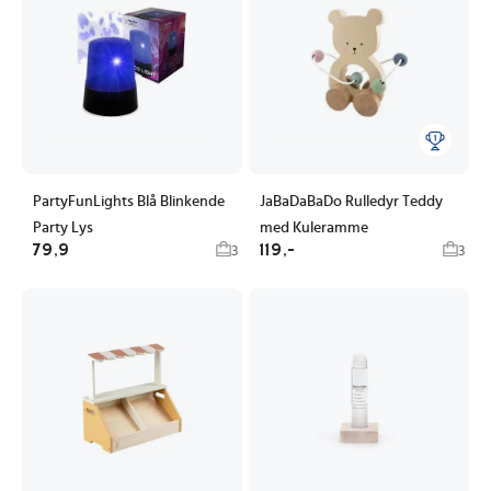
PartyFunLights Blå Blinkende
JaBaDaBaDo Rulledyr Teddy
Party Lys
med Kuleramme
79,9
119,-
3
3