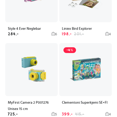
Style 4 Ever Neglebar
Liniex Bird Explorer
284,-
198,-
201,-
6
4
-4%
MyFirst Camera 2 P001276
Clementoni Superkjemi SE+FI
Unisex 15 cm
725,-
399,-
415,-
5
4