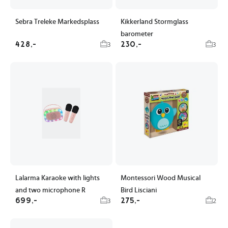
Sebra Treleke Markedsplass
Kikkerland Stormglass
barometer
428,-
230,-
3
3
Lalarma Karaoke with lights
Montessori Wood Musical
and two microphone R
Bird Lisciani
699,-
275,-
3
2