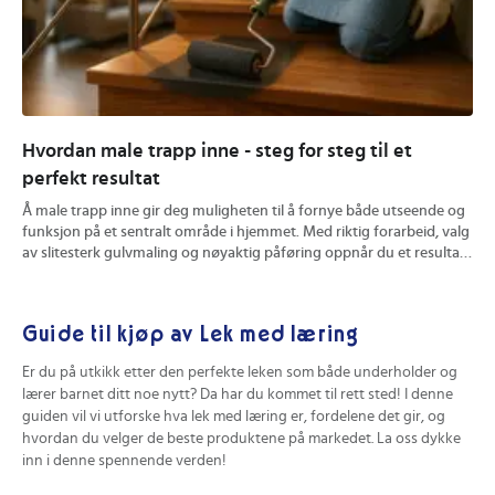
Hvordan male trapp inne - steg for steg til et
Hv
perfekt resultat
ve
Å male trapp inne gir deg muligheten til å fornye både utseende og
En 
funksjon på et sentralt område i hjemmet. Med riktig forarbeid, valg
Du 
av slitesterk gulvmaling og nøyaktig påføring oppnår du et resultat
hyg
som tåler hverdagsbruk og ser bra ut over tid. Du får konkrete tips
mat
for forberedelse, fargevalg og effektive maleteknikker. Les videre
båd
for å sikre et varig og profesjonelt uttrykk på din innendørs trapp.
din
Guide til kjøp av Lek med læring
Er du på utkikk etter den perfekte leken som både underholder og
lærer barnet ditt noe nytt? Da har du kommet til rett sted! I denne
guiden vil vi utforske hva lek med læring er, fordelene det gir, og
hvordan du velger de beste produktene på markedet. La oss dykke
inn i denne spennende verden!