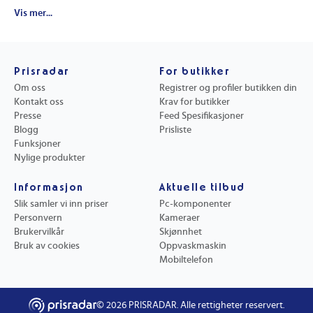
Gul Lek med læring
4M Lek med læring
Playshifu Lek med læring
Learning Resources Lek med læring
Myfirst Lek med læring
Vis mer...
Prisradar
For butikker
Om oss
Registrer og profiler butikken din
Kontakt oss
Krav for butikker
Presse
Feed Spesifikasjoner
Blogg
Prisliste
Funksjoner
Nylige produkter
Informasjon
Aktuelle tilbud
Slik samler vi inn priser
Pc-komponenter
Personvern
Kameraer
Brukervilkår
Skjønnhet
Bruk av cookies
Oppvaskmaskin
Mobiltelefon
©
2026
PRISRADAR. Alle rettigheter reservert.