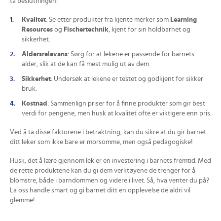
ta beslutningen:
Kvalitet
: Se etter produkter fra kjente merker som
Learning
Resources
og
Fischertechnik
, kjent for sin holdbarhet og
sikkerhet.
Aldersrelevans
: Sørg for at lekene er passende for barnets
alder, slik at de kan få mest mulig ut av dem.
Sikkerhet
: Undersøk at lekene er testet og godkjent for sikker
bruk.
Kostnad
: Sammenlign priser for å finne produkter som gir best
verdi for pengene, men husk at kvalitet ofte er viktigere enn pris.
Ved å ta disse faktorene i betraktning, kan du sikre at du gir barnet
ditt leker som ikke bare er morsomme, men også pedagogiske!
Husk, det å lære gjennom lek er en investering i barnets fremtid. Med
de rette produktene kan du gi dem verktøyene de trenger for å
blomstre, både i barndommen og videre i livet. Så, hva venter du på?
La oss handle smart og gi barnet ditt en opplevelse de aldri vil
glemme!