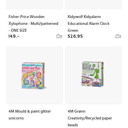
Fisher-Price Wooden
Kidywolf Kidyalarm
Xylophone - Multi/patterned
Educational Alarm Clock
- ONE SIZE
Green
149,-
526,95
5
3
4M Mould & paint glitter
4M Grønn
unicorns
Creativity/Recycled paper
beads