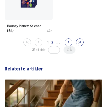
Bouncy Planets Science
161,-
2
1
2
. . .
GÅ
Gå til side:
Relaterte artikler