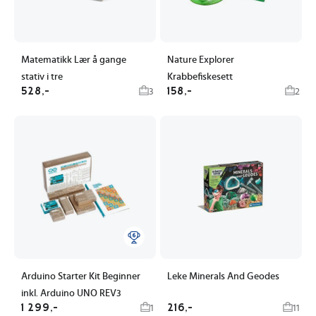
Matematikk Lær å gange
Nature Explorer
stativ i tre
Krabbefiskesett
528,-
158,-
3
2
Arduino Starter Kit Beginner
Leke Minerals And Geodes
inkl. Arduino UNO REV3
1 299,-
216,-
1
11