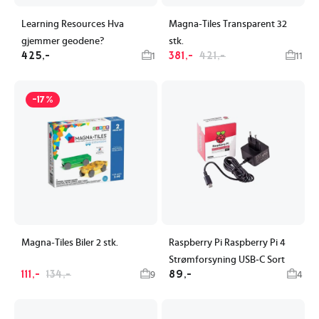
Learning Resources Hva
Magna-Tiles Transparent 32
gjemmer geodene?
stk.
425,-
381,-
421,-
1
11
-17%
Magna-Tiles Biler 2 stk.
Raspberry Pi Raspberry Pi 4
Strømforsyning USB‑C Sort
111,-
134,-
89,-
9
4