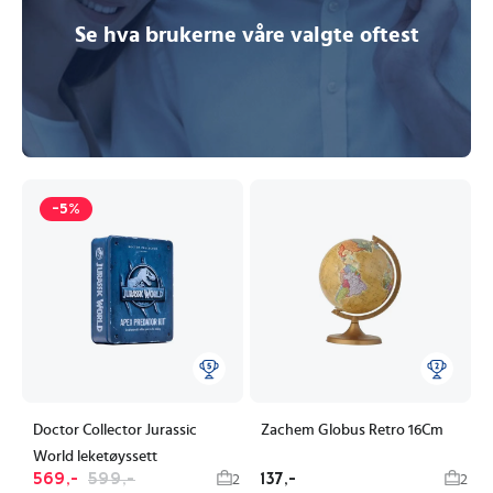
Se hva brukerne våre valgte oftest
-5%
Doctor Collector Jurassic
Zachem Globus Retro 16Cm
World leketøyssett
569,-
599,-
137,-
2
2