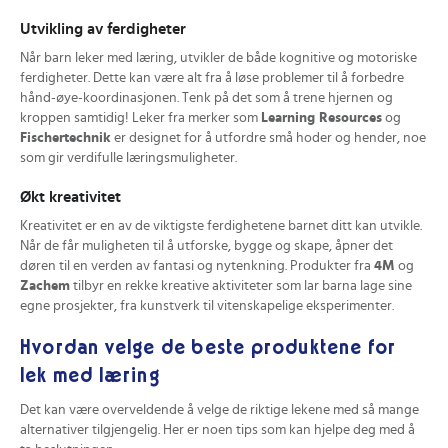
Utvikling av ferdigheter
Når barn leker med læring, utvikler de både kognitive og motoriske
ferdigheter. Dette kan være alt fra å løse problemer til å forbedre
hånd-øye-koordinasjonen. Tenk på det som å trene hjernen og
kroppen samtidig! Leker fra merker som
Learning Resources
og
Fischertechnik
er designet for å utfordre små hoder og hender, noe
som gir verdifulle læringsmuligheter.
Økt kreativitet
Kreativitet er en av de viktigste ferdighetene barnet ditt kan utvikle.
Når de får muligheten til å utforske, bygge og skape, åpner det
døren til en verden av fantasi og nytenkning. Produkter fra
4M
og
Zachem
tilbyr en rekke kreative aktiviteter som lar barna lage sine
egne prosjekter, fra kunstverk til vitenskapelige eksperimenter.
Hvordan velge de beste produktene for
lek med læring
Det kan være overveldende å velge de riktige lekene med så mange
alternativer tilgjengelig. Her er noen tips som kan hjelpe deg med å