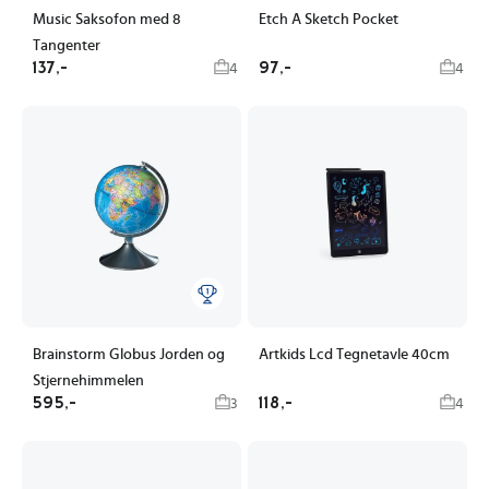
Music Saksofon med 8
Etch A Sketch Pocket
Tangenter
137,-
97,-
4
4
Brainstorm Globus Jorden og
Artkids Lcd Tegnetavle 40cm
Stjernehimmelen
595,-
118,-
3
4