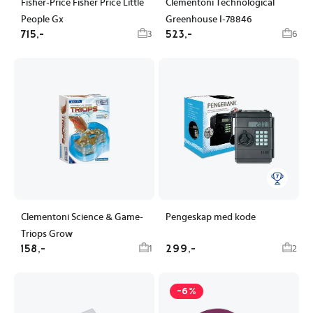
Fisher-Price Fisher Price Little
Clementoni Technological
People Gx
Greenhouse I-78846
715,-
523,-
3
6
Clementoni Science & Game-
Pengeskap med kode
Triops Grow
158,-
299,-
1
2
-6%