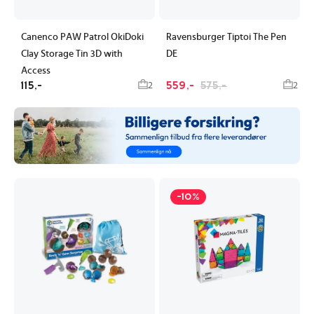
Canenco PAW Patrol OkiDoki
Ravensburger Tiptoi The Pen
Clay Storage Tin 3D with
DE
Access
115,-
559,-
575,-
2
2
-10%