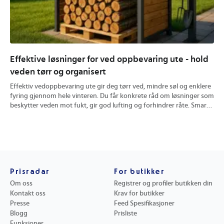
Effektive løsninger for ved oppbevaring ute - hold
Hv
veden tørr og organisert
pe
Effektiv vedoppbevaring ute gir deg tørr ved, mindre søl og enklere
Å m
fyring gjennom hele vinteren. Du får konkrete råd om løsninger som
fun
beskytter veden mot fukt, gir god lufting og forhindrer råte. Smarte
av 
valg av materialer og plassering gjør lagringen både ryddig og
som
praktisk. Les videre for tips som gir deg varmeklar ved uansett vær.
for
for
Prisradar
For butikker
Om oss
Registrer og profiler butikken din
Kontakt oss
Krav for butikker
Presse
Feed Spesifikasjoner
Blogg
Prisliste
Funksjoner