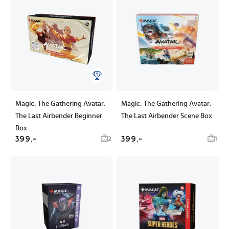
Magic: The Gathering Avatar:
Magic: The Gathering Avatar:
The Last Airbender Beginner
The Last Airbender Scene Box
Box
399,-
399,-
2
1