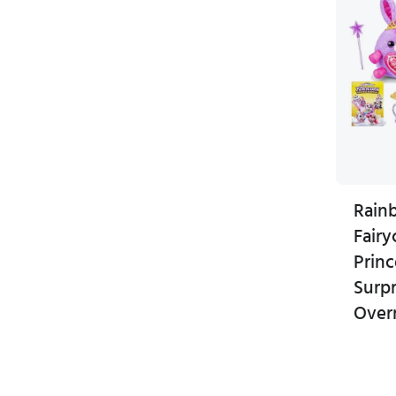
Rain
Fairy
Princ
Surp
Overr