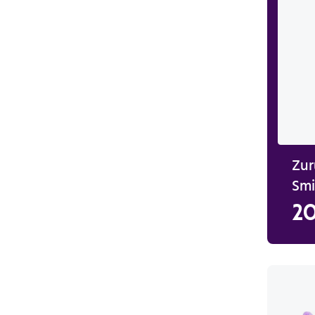
Zur
Smi
20