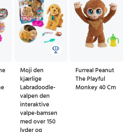
he
Moji den
Furreal Peanut
kjærlige
The Playful
ne
Labradoodle-
Monkey 40 Cm
valpen den
interaktive
valpe-bamsen
med over 150
lyder og