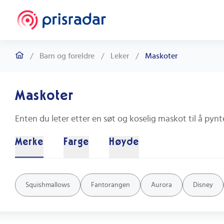
/
Barn og foreldre
/
Leker
/
Maskoter
Maskoter
Merke
Farge
Høyde
Squishmallows 50 cm
Squishmallows 30 cm
Squishmallows 40 cm
Oransje
Lilla
Rød
Blå
Hvit
Svart
Rosa
Beige
Gul
Grønn
Squishmallows
Fantorangen
Aurora
Disney