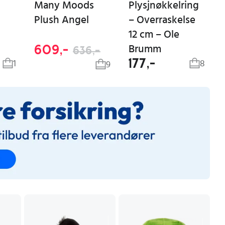
Many Moods
Plysjnøkkelring
Plush Angel
– Overraskelse
12 cm – Ole
609,-
Brumm
636,-
177,-
1
8
9