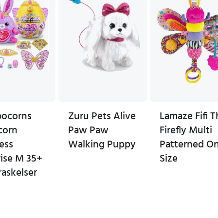
bocorns
Zuru Pets Alive
Lamaze Fifi T
corn
Paw Paw
Firefly Multi
ess
Walking Puppy
Patterned O
rise M 35+
Size
askelser