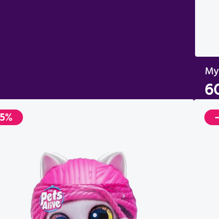
My
6
-5%