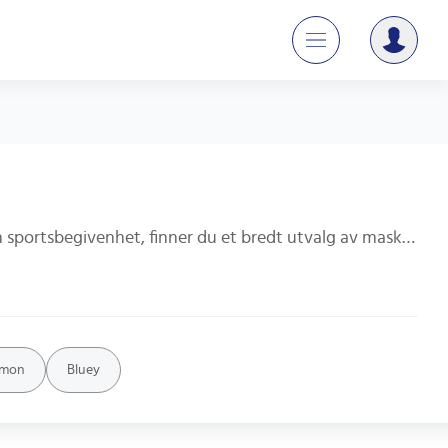
Enten du leter etter en søt og koselig maskot til å pynte opp rommet ditt eller en morsom maskot til å bruke på en sportsbegivenhet, finner du et bredt utvalg av maskoter her. Utforsk forskjellige stiler og størrelser for å finne den perfekte maskoten for deg.
émon
Bluey