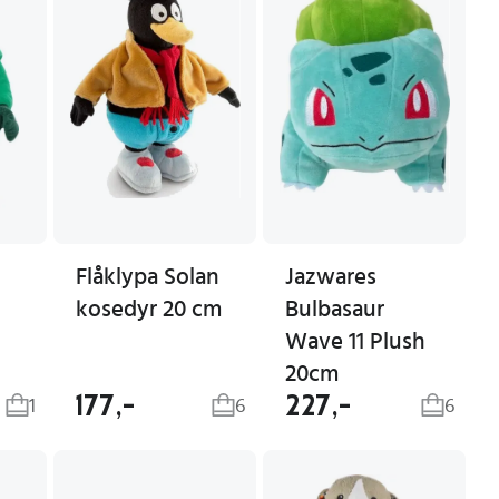
Flåklypa Solan
Jazwares
kosedyr 20 cm
Bulbasaur
Wave 11 Plush
20cm
177,-
227,-
1
6
6