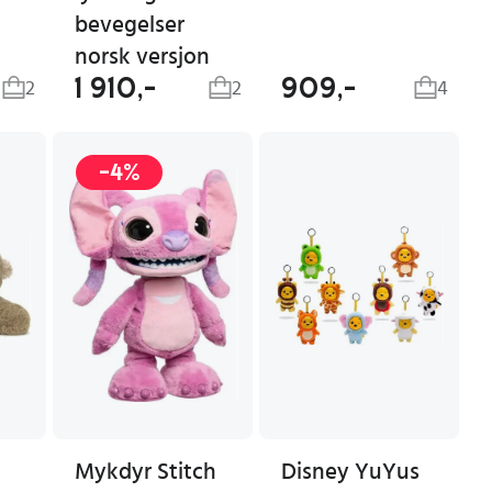
bevegelser
norsk versjon
1 910,-
909,-
2
2
4
-4%
Mykdyr Stitch
Disney YuYus