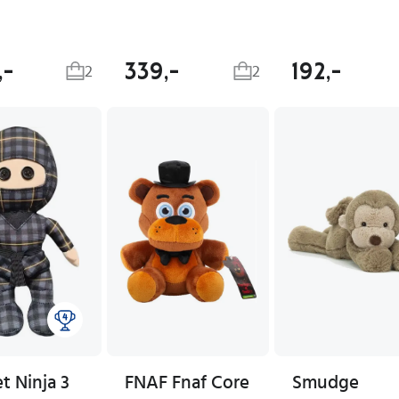
,-
339,-
192,-
2
2
t Ninja 3
FNAF Fnaf Core
Smudge