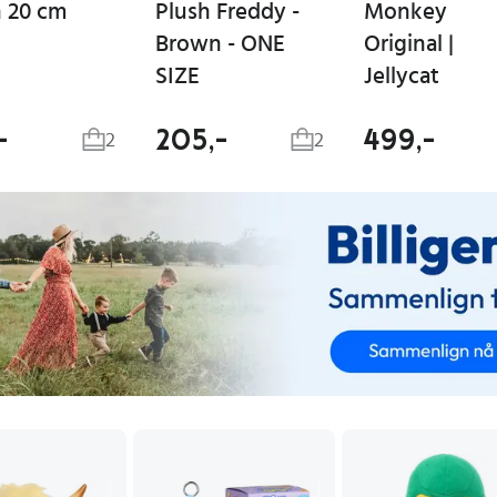
h 20 cm
Plush Freddy -
Monkey
Brown - ONE
Original |
SIZE
Jellycat
-
205,-
499,-
2
2