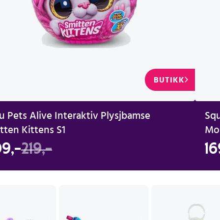
BUTIKK
u Pets Alive Interaktiv Plysjbamse
Squ
tten Kittens S1
9,-
219,-
16