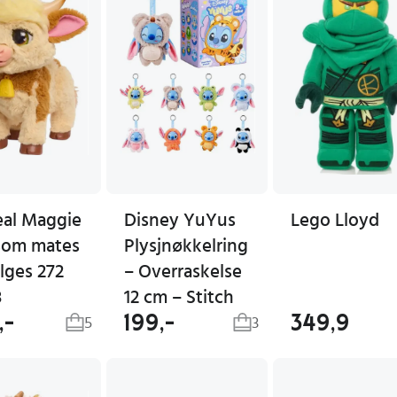
eal Maggie
Disney YuYus
Lego Lloyd
som mates
Plysjnøkkelring
lges 272
– Overraskelse
8
12 cm – Stitch
,-
199,-
349,9
5
3