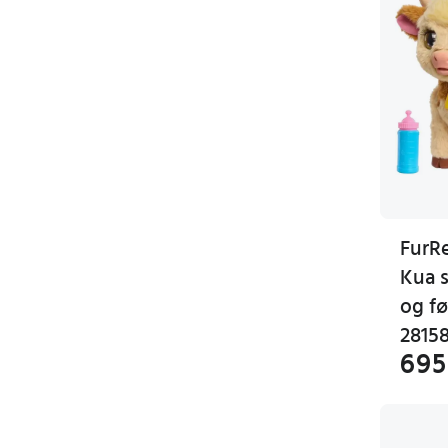
FurR
Kua 
og fø
2815
695