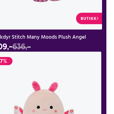
BUTIKK
kdyr Stitch Many Moods Plush Angel
09,-
636,-
-7%