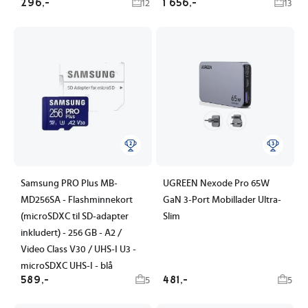
296,-
1 656,-
12
13
Samsung PRO Plus MB-
UGREEN Nexode Pro 65W
MD256SA - Flashminnekort
GaN 3-Port Mobillader Ultra-
(microSDXC til SD-adapter
Slim
inkludert) - 256 GB - A2 /
Video Class V30 / UHS-I U3 -
microSDXC UHS-I - blå
589,-
481,-
5
5