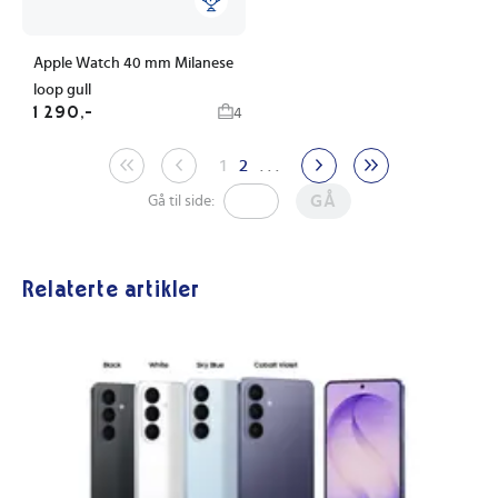
Apple Watch 40 mm Milanese
loop gull
1 290,-
4
1
2
. . .
GÅ
Gå til side:
Relaterte artikler