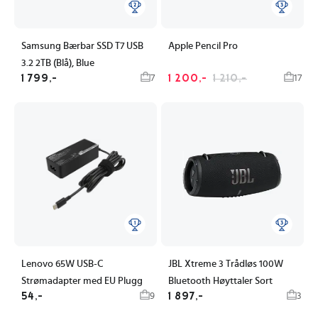
Samsung Bærbar SSD T7 USB
Apple Pencil Pro
3.2 2TB (Blå), Blue
1 799,-
1 200,-
1 210,-
7
17
Lenovo 65W USB-C
JBL Xtreme 3 Trådløs 100W
Strømadapter med EU Plugg
Bluetooth Høyttaler Sort
54,-
1 897,-
9
3