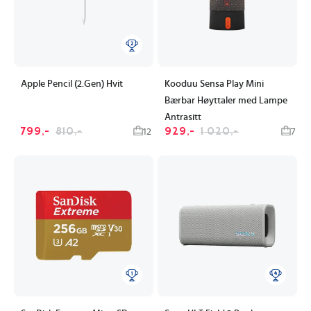
Apple Pencil (2.Gen) Hvit
Kooduu Sensa Play Mini
Bærbar Høyttaler med Lampe
Antrasitt
799,-
810,-
929,-
1 020,-
12
7