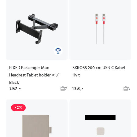
FIXED Passenger Max
SKROSS 200 cm USB-C Kabel
Headrest Tablet holder <13"
Hvit
Black
257,-
128,-
7
3
-2%