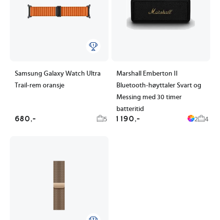
Samsung Galaxy Watch Ultra
Marshall Emberton II
Trail-rem oransje
Bluetooth-høyttaler Svart og
Messing med 30 timer
batteritid
680,-
1 190,-
5
2
4