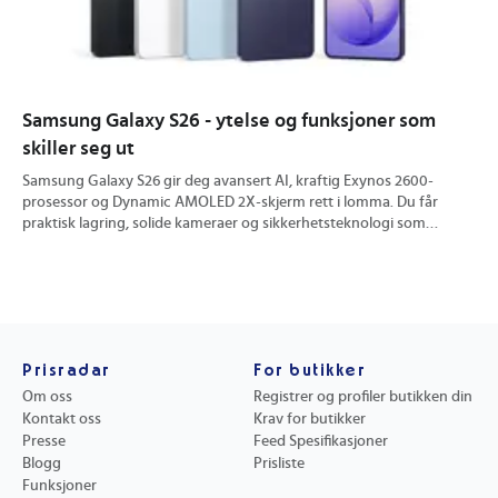
Samsung Galaxy S26 - ytelse og funksjoner som
iP
skiller seg ut
Te
Samsung Galaxy S26 gir deg avansert AI, kraftig Exynos 2600-
iPh
prosessor og Dynamic AMOLED 2X-skjerm rett i lomma. Du får
spe
praktisk lagring, solide kameraer og sikkerhetsteknologi som
med
beskytter hverdagen. Løsningene tilpasses automatisk, enten du
fre
jobber, spiller eller tar bilder. Oppdag hvordan Galaxy S26 gjør
er 
mobilen smartere og mer personlig fra første øyeblikk.
for
fun
Prisradar
For butikker
Om oss
Registrer og profiler butikken din
Kontakt oss
Krav for butikker
Presse
Feed Spesifikasjoner
Blogg
Prisliste
Funksjoner