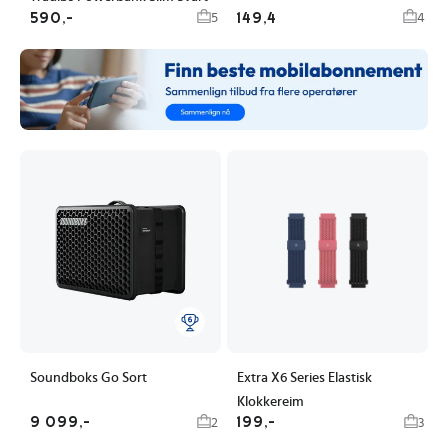
590,-
149,4
5
4
Soundboks Go Sort
Extra X6 Series Elastisk
Klokkereim
9 099,-
199,-
2
3