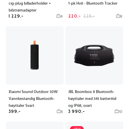
cig-plug billaderholder +
1-pk Hvit - Bluetooth Tracker
bilstrømadapter
1 229,-
220,-
225,-
4
8
Xiaomi Sound Outdoor 30W
JBL Boombox 4 Bluetooth-
Vannbestandig Bluetooth-
høyttaler med 34t batteritid
høyttaler Svart
og IP68, svart
399,-
3 990,-
6
10