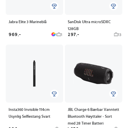
Jabra Elite 3 Marineblå
SanDisk Ultra microSDXC
128GB
969,-
297,-
1
1
13
Insta360 Invisible 114cm
JBL Charge 6 Bærbar Vanntett
Usynlig Selfiestang Svart
Bluetooth Høyttaler - Sort
med 28 Timer Batteri