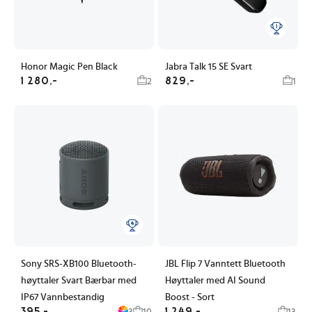
Honor Magic Pen Black
Jabra Talk 15 SE Svart
1 280,-
829,-
2
1
Sony SRS-XB100 Bluetooth-
JBL Flip 7 Vanntett Bluetooth
høyttaler Svart Bærbar med
Høyttaler med AI Sound
IP67 Vannbestandig
Boost - Sort
395,-
1 249,-
3
10
13