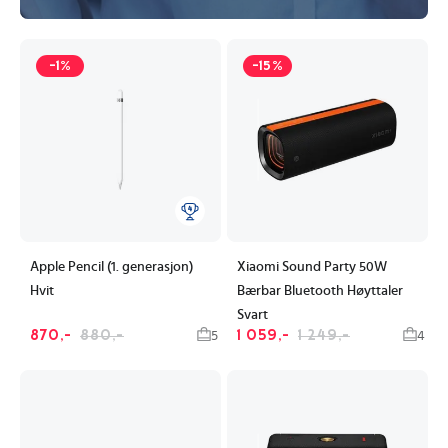
-1%
-15%
Apple Pencil (1. generasjon)
Xiaomi Sound Party 50W
Hvit
Bærbar Bluetooth Høyttaler
Svart
870,-
880,-
1 059,-
1 249,-
5
4