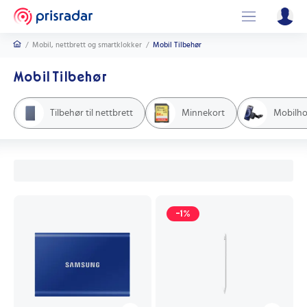
/
Mobil, nettbrett og smartklokker
/
Mobil Tilbehør
Mobil Tilbehør
Tilbehør til nettbrett
Minnekort
Mobilho
-1%