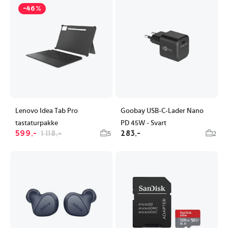
-46%
Lenovo Idea Tab Pro
Goobay USB-C-Lader Nano
tastaturpakke
PD 45W - Svart
599,-
1 118,-
283,-
5
2