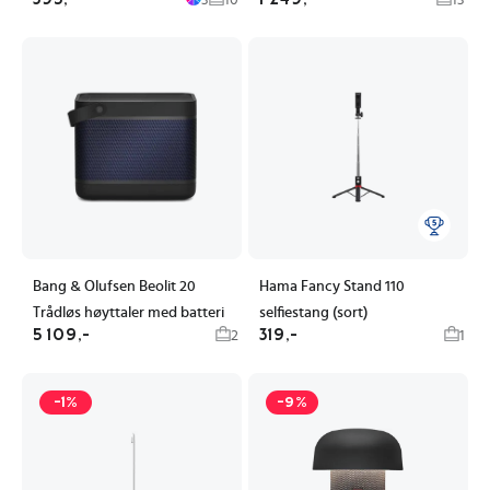
Bang & Olufsen Beolit 20
Hama Fancy Stand 110
Trådløs høyttaler med batteri
selfiestang (sort)
5 109,-
319,-
2
1
-1%
-9%