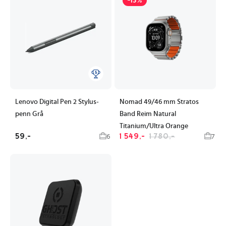
-13%
Lenovo Digital Pen 2 Stylus-
Nomad 49/46 mm Stratos
penn Grå
Band Reim Natural
Titanium/Ultra Orange
59,-
1 549,-
1 780,-
6
7