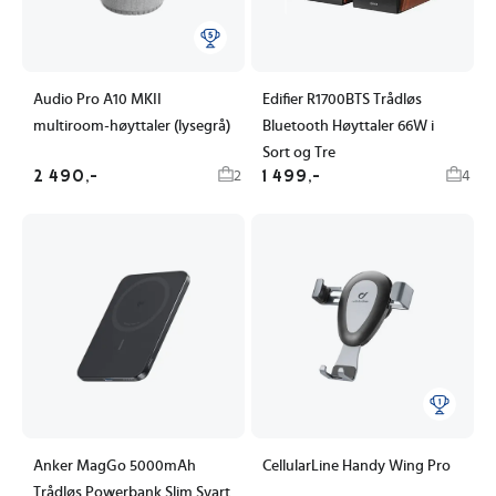
Audio Pro A10 MKII
Edifier R1700BTS Trådløs
multiroom-høyttaler (lysegrå)
Bluetooth Høyttaler 66W i
Sort og Tre
2 490,-
1 499,-
2
4
Anker MagGo 5000mAh
CellularLine Handy Wing Pro
Trådløs Powerbank Slim Svart