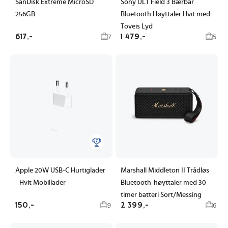
SanDisk Extreme MicroSD
Sony ULT Field 3 Bærbar
256GB
Bluetooth Høyttaler Hvit med
Toveis Lyd
617,-
1 479,-
7
5
Apple 20W USB-C Hurtiglader
Marshall Middleton II Trådløs
- Hvit Mobillader
Bluetooth-høyttaler med 30
timer batteri Sort/Messing
150,-
2 399,-
9
6