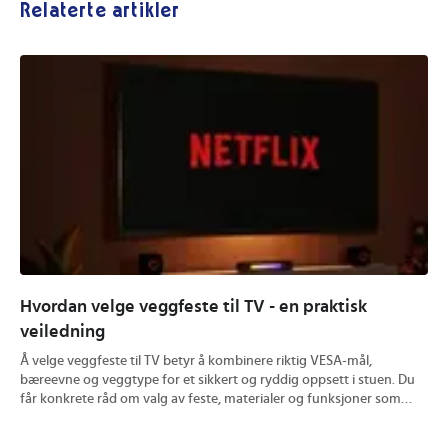
Relaterte artikler
Hvordan velge veggfeste til TV - en praktisk
Hv
veiledning
Få 
fal
Å velge veggfeste til TV betyr å kombinere riktig VESA-mål,
bæreevne og veggtype for et sikkert og ryddig oppsett i stuen. Du
får konkrete råd om valg av feste, materialer og funksjoner som
passer ulike skjermer og romløsninger. Praktiske tips gir trygg
montering og et resultat som varer gjennom hverdagsbruk.