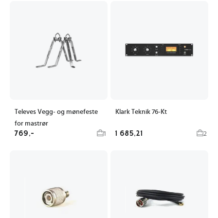
Televes Vegg- og mønefeste
Klark Teknik 76-Kt
for mastrør
769,-
1 685,21
1
2