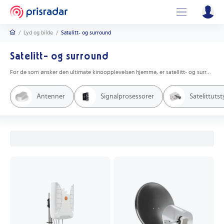
/
Lyd og bilde
/
Satelitt- og surround
Satelitt- og surround
For de som ønsker den ultimate kinoopplevelsen hjemme, er satellitt- og surroundlyd et must. Med satellitt-høyttalere kan du plassere høyttalerne rundt i rommet for å skape en mer realistisk lydopplevelse. Surroundlyd gir deg en følelse av å være midt i handlingen, og gir en mer engasjerende opplevelse. Utforsk utvalget av satellitt- og surroundlydprodukter for å finne den perfekte løsningen for ditt hjemmekinoanlegg.
Antenner
Signalprosessorer
Satelittutst