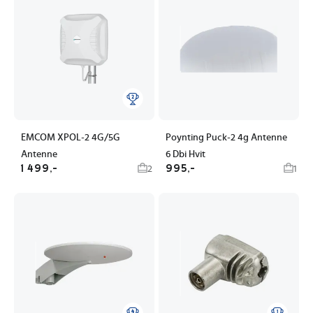
EMCOM XPOL-2 4G/5G
Poynting Puck-2 4g Antenne
Antenne
6 Dbi Hvit
1 499,-
995,-
2
1