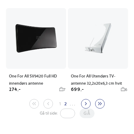
One For All SV9420 Full HD
One For All Utendørs TV-
innendørs antenne
antenne 32,2x20x6,3 cm hvit
274,-
699,-
7
6
1
2
. . .
GÅ
Gå til side: