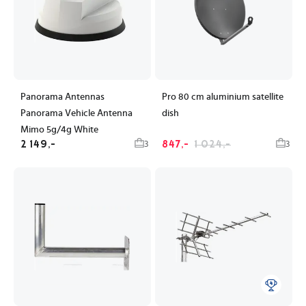
Panorama Antennas
Pro 80 cm aluminium satellite
Panorama Vehicle Antenna
dish
Mimo 5g/4g White
2 149,-
847,-
1 024,-
3
3