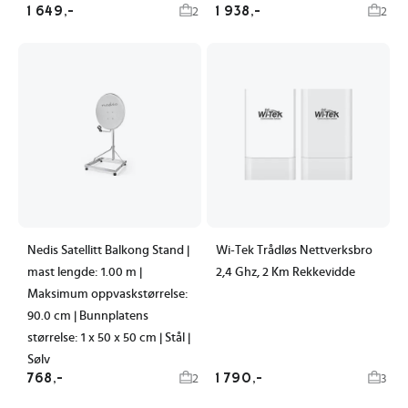
1 649,-
1 938,-
2
2
Nedis Satellitt Balkong Stand |
Wi-Tek Trådløs Nettverksbro
mast lengde: 1.00 m |
2,4 Ghz, 2 Km Rekkevidde
Maksimum oppvaskstørrelse:
90.0 cm | Bunnplatens
størrelse: 1 x 50 x 50 cm | Stål |
Sølv
768,-
1 790,-
2
3