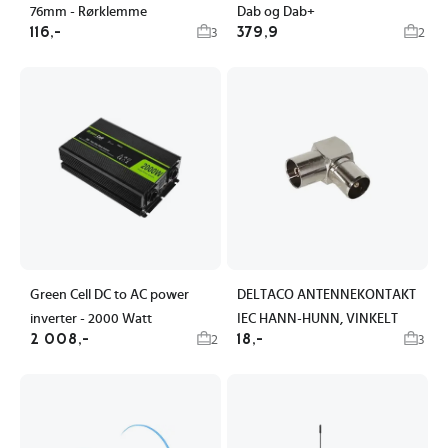
76mm - Rørklemme
Dab og Dab+
116,-
379,9
3
2
Green Cell DC to AC power
DELTACO ANTENNEKONTAKT
inverter - 2000 Watt
IEC HANN-HUNN, VINKELT
2 008,-
18,-
2
3