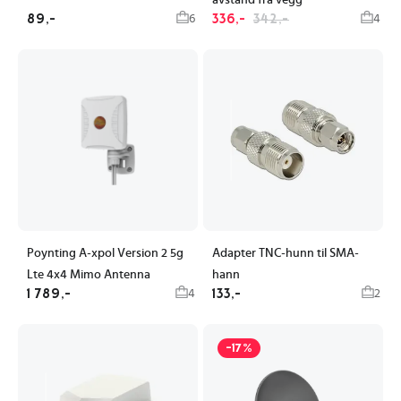
avstand fra vegg
89,-
336,-
342,-
6
4
Poynting A-xpol Version 2 5g
Adapter TNC-hunn til SMA-
Lte 4x4 Mimo Antenna
hann
1 789,-
133,-
4
2
-17%