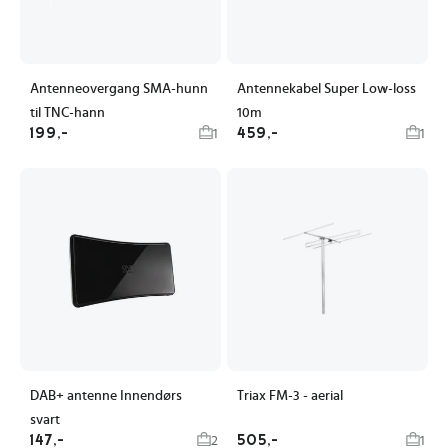
Antenneovergang SMA-hunn
Antennekabel Super Low-loss
til TNC-hann
10m
199,-
459,-
1
1
DAB+ antenne Innendørs
Triax FM-3 - aerial
svart
147,-
505,-
2
1