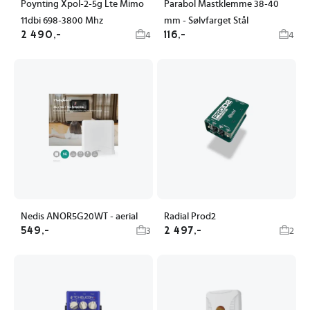
Poynting Xpol-2-5g Lte Mimo
Parabol Mastklemme 38-40
11dbi 698-3800 Mhz
mm - Sølvfarget Stål
2 490,-
116,-
4
4
Nedis ANOR5G20WT - aerial
Radial Prod2
549,-
2 497,-
3
2