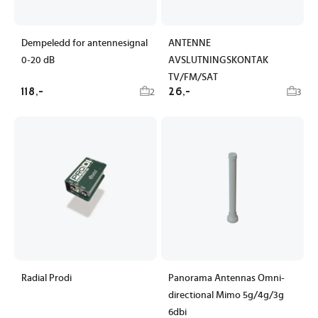
Dempeledd for antennesignal
ANTENNE
0-20 dB
AVSLUTNINGSKONTAK
TV/FM/SAT
118,-
26,-
2
3
Radial Prodi
Panorama Antennas Omni-
directional Mimo 5g/4g/3g
6dbi