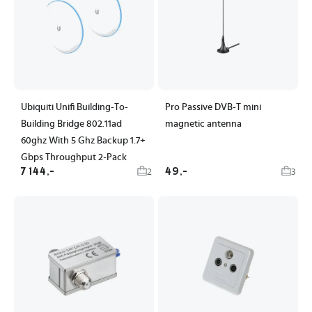
Ubiquiti Unifi Building-To-
Pro Passive DVB-T mini
Building Bridge 802.11ad
magnetic antenna
60ghz With 5 Ghz Backup 1.7+
Gbps Throughput 2-Pack
7 144,-
49,-
2
3