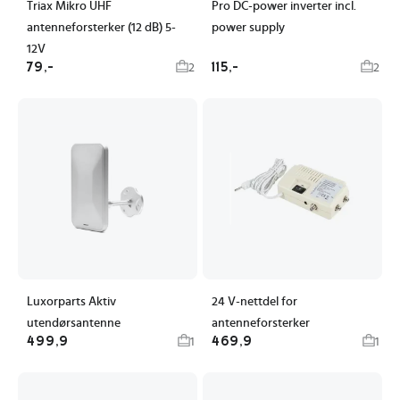
Triax Mikro UHF
Pro DC-power inverter incl.
antenneforsterker (12 dB) 5-
power supply
12V
79,-
115,-
2
2
Luxorparts Aktiv
24 V-nettdel for
utendørsantenne
antenneforsterker
499,9
469,9
1
1