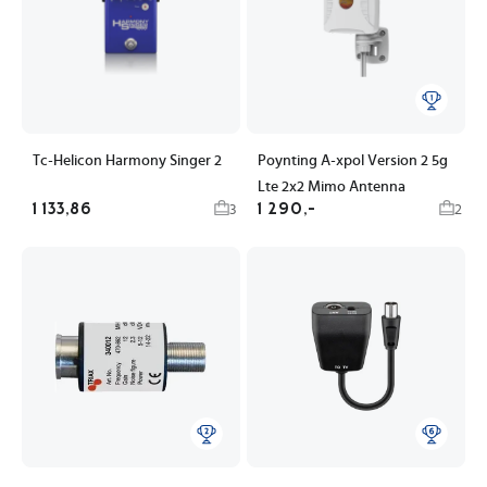
Tc-Helicon Harmony Singer 2
Poynting A-xpol Version 2 5g
Lte 2x2 Mimo Antenna
1 133,86
1 290,-
3
2