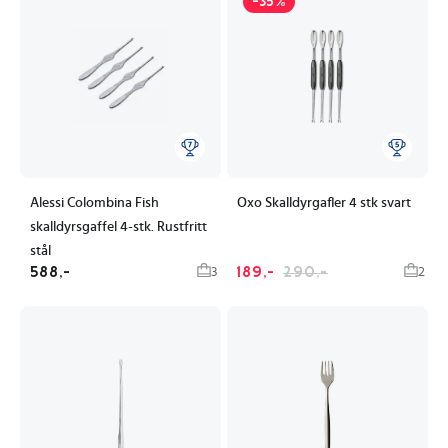
-35%
Alessi Colombina Fish
Oxo Skalldyrgafler 4 stk svart
skalldyrsgaffel 4-stk. Rustfritt
stål
588,-
189,-
290,-
3
2