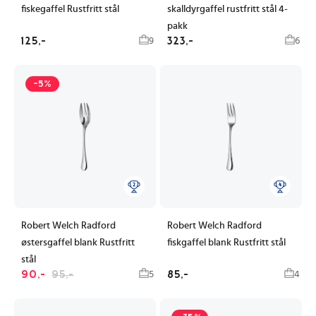
fiskegaffel Rustfritt stål
skalldyrgaffel rustfritt stål 4-
pakk
125,-
323,-
9
6
-5%
Robert Welch Radford
Robert Welch Radford
østersgaffel blank Rustfritt
fiskgaffel blank Rustfritt stål
stål
90,-
95,-
85,-
5
4