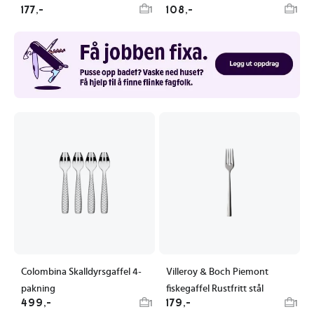
177,-
108,-
1
1
Colombina Skalldyrsgaffel 4-
Villeroy & Boch Piemont
pakning
fiskegaffel Rustfritt stål
499,-
179,-
1
1