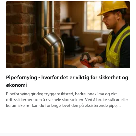
Pipefornying - hvorfor det er viktig for sikkerhet og
Hv
økonomi
og
Pipefornying gir deg tryggere ildsted, bedre inneklima og økt
En 
driftssikkerhet uten å rive hele skorsteinen. Ved å bruke stålrør eller
ute
keramiske rør kan du forlenge levetiden på eksisterende pipe,
kon
redusere brannrisiko og få mer effektiv trekk. Du finner konkrete
pra
tips til valg av metode, prisvurdering og hvordan riktig utført
hvo
rehabilitering kan øke verdien på boligen din.
min