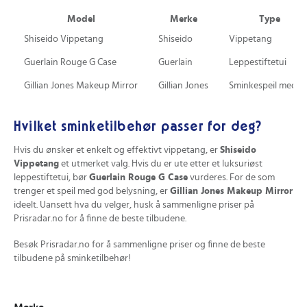
Model
Merke
Type
Shiseido Vippetang
Shiseido
Vippetang
Guerlain Rouge G Case
Guerlain
Leppestiftetui
Gillian Jones Makeup Mirror
Gillian Jones
Sminkespeil med ly
Hvilket sminketilbehør passer for deg?
Hvis du ønsker et enkelt og effektivt vippetang, er
Shiseido
Vippetang
et utmerket valg. Hvis du er ute etter et luksuriøst
leppestiftetui, bør
Guerlain Rouge G Case
vurderes. For de som
trenger et speil med god belysning, er
Gillian Jones Makeup Mirror
ideelt. Uansett hva du velger, husk å sammenligne priser på
Prisradar.no for å finne de beste tilbudene.
Besøk Prisradar.no for å sammenligne priser og finne de beste
tilbudene på sminketilbehør!