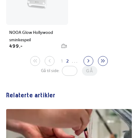
NOOA Glow Hollywood
sminkespeil
499,-
1
1
2
. . .
GÅ
Gå til side:
Relaterte artikler