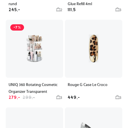
rund
Glue Refill 4ml
245,-
111,5
2
3
-7%
UNIQ 360 Rotating Cosmetic
Rouge G Case Le Croco
Organizer Transparent
279,-
299,-
449,-
3
3