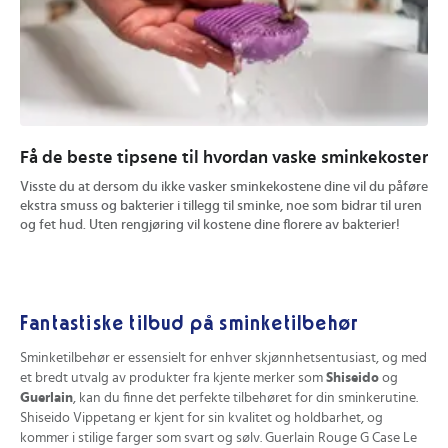
Få de beste tipsene til hvordan vaske sminkekoster
Hv
Visste du at dersom du ikke vasker sminkekostene dine vil du påføre
Con
ekstra smuss og bakterier i tillegg til sminke, noe som bidrar til uren
rød
og fet hud. Uten rengjøring vil kostene dine florere av bakterier!
hud
con
våk
res
Fantastiske tilbud på sminketilbehør
Sminketilbehør er essensielt for enhver skjønnhetsentusiast, og med
et bredt utvalg av produkter fra kjente merker som
Shiseido
og
Guerlain
, kan du finne det perfekte tilbehøret for din sminkerutine.
Shiseido Vippetang er kjent for sin kvalitet og holdbarhet, og
kommer i stilige farger som svart og sølv. Guerlain Rouge G Case Le