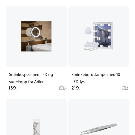
Sminkespeil med LED og
Sminkebordslampe med 10
sugekopp fra Adler
LED-lys
139,-
219,-
5
2