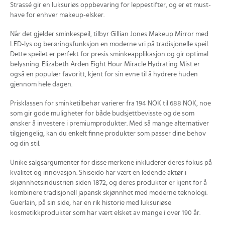
Strassé gir en luksuriøs oppbevaring for leppestifter, og er et must-
have for enhver makeup-elsker.
Når det gjelder sminkespeil, tilbyr Gillian Jones Makeup Mirror med
LED-lys og berøringsfunksjon en moderne vri på tradisjonelle speil.
Dette speilet er perfekt for presis sminkeapplikasjon og gir optimal
belysning. Elizabeth Arden Eight Hour Miracle Hydrating Mist er
også en populær favoritt, kjent for sin evne til å hydrere huden
gjennom hele dagen.
Prisklassen for sminketilbehør varierer fra 194 NOK til 688 NOK, noe
som gir gode muligheter for både budsjettbevisste og de som
ønsker å investere i premiumprodukter. Med så mange alternativer
tilgjengelig, kan du enkelt finne produkter som passer dine behov
og din stil.
Unike salgsargumenter for disse merkene inkluderer deres fokus på
kvalitet og innovasjon. Shiseido har vært en ledende aktør i
skjønnhetsindustrien siden 1872, og deres produkter er kjent for å
kombinere tradisjonell japansk skjønnhet med moderne teknologi.
Guerlain, på sin side, har en rik historie med luksuriøse
kosmetikkprodukter som har vært elsket av mange i over 190 år.