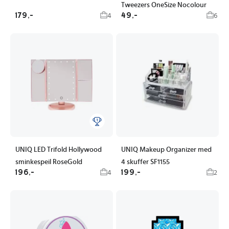
Tweezers OneSize Nocolour
179,-
49,-
4
6
UNIQ LED Trifold Hollywood
UNIQ Makeup Organizer med
sminkespeil RoseGold
4 skuffer SF1155
196,-
199,-
4
2