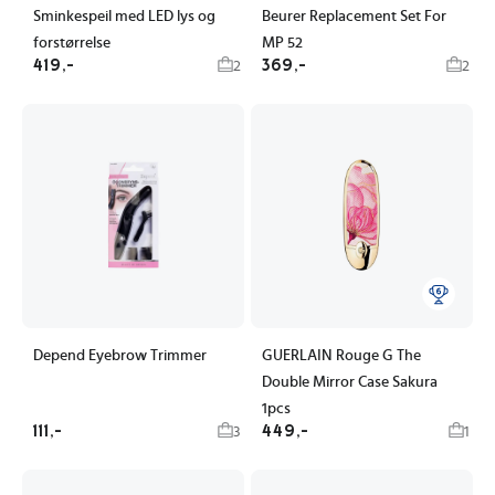
Sminkespeil med LED lys og
Beurer Replacement Set For
forstørrelse
MP 52
419,-
369,-
2
2
Depend Eyebrow Trimmer
GUERLAIN Rouge G The
Double Mirror Case Sakura
1pcs
111,-
449,-
3
1