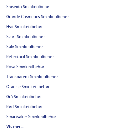
Shiseido Sminketilbehør
Grande Cosmetics Sminketilbehør
Hvit Sminketilbehør
Svart Sminketilbehør
Sølv Sminketilbehør
Refectocil Sminketilbehør
Rosa Sminketilbehør
Transparent Sminketilbehør
Oransje Sminketilbehør
Grå Sminketilbehør
Rød Sminketilbehør
Smartsaker Sminketilbehør
Uniq Sminketilbehør
Pinsett Sminketilbehør
Sminkevamp Sminketilbehør
Vippetang Sminketilbehør
Powder Puff Sminketilbehør
Vis mer...