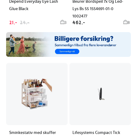
Depend Everyday Eye Lash
Beurer Bordspeil 7x Og Led-
Glue Black
Lys Bs 55 1554691-01-0
1002477
21,-
24,-
462,-
3
8
Sminkestativ med skuffer
Lifesystems Compact Tick