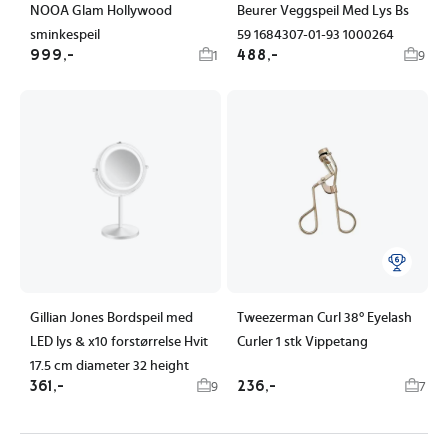
NOOA Glam Hollywood
Beurer Veggspeil Med Lys Bs
sminkespeil
59 1684307-01-93 1000264
999,-
488,-
1
9
Gillian Jones Bordspeil med
Tweezerman Curl 38° Eyelash
LED lys & x10 forstørrelse Hvit
Curler 1 stk Vippetang
17.5 cm diameter 32 height
361,-
236,-
9
7