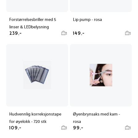
Forstørrelsesbriller med 5
Lip pump - rosa
linser & LEDbelysning
239,-
149,-
1
1
Hudvennlig korreksjonstape
Øyenbrynsaks med kam -
for øyelokk - 720 stk
rosa
109,-
99,-
1
1