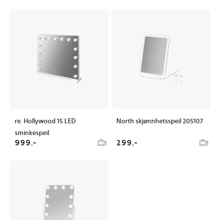
re. Hollywood 15 LED
North skjønnhetsspeil 205107
sminkespeil
999,-
299,-
1
1