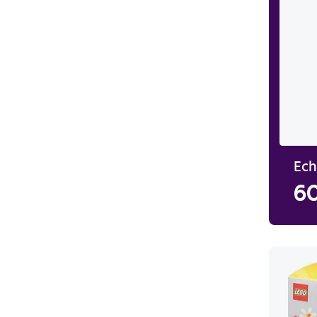
Ech
60