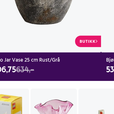
BUTIKK
o Jar Vase 25 cm Rust/Grå
6,75
634,-
53