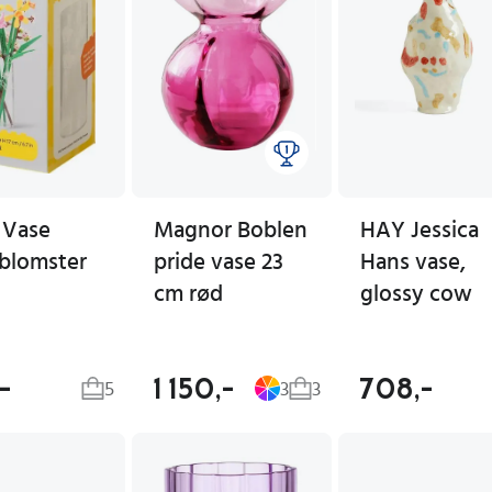
 Vase
Magnor Boblen
HAY Jessica
blomster
pride vase 23
Hans vase,
cm rød
glossy cow
-
1 150,-
708,-
5
3
3