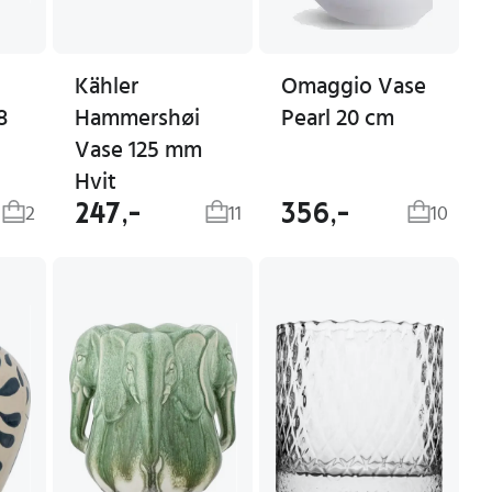
Kähler
Omaggio Vase
8
Hammershøi
Pearl 20 cm
Vase 125 mm
Hvit
247,-
356,-
2
11
10