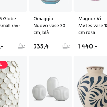
 Globe
Omaggio
Magnor Vi
small rav-
Nuovo vase 30
Møtes vase 1
cm, blå
cm rosa
,-
335,4
1 440,-
2
2
%