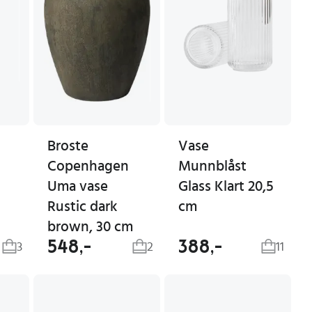
Broste
Vase
Copenhagen
Munnblåst
Uma vase
Glass Klart 20,5
Rustic dark
cm
brown, 30 cm
548,-
388,-
3
2
11