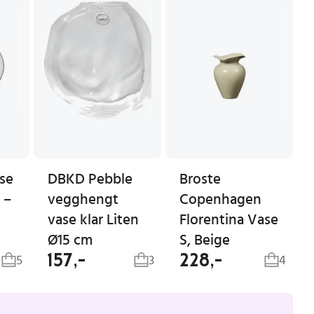
se
DBKD Pebble
Broste
 –
vegghengt
Copenhagen
vase klar Liten
Florentina Vase
Ø15 cm
S, Beige
157,-
228,-
5
3
4