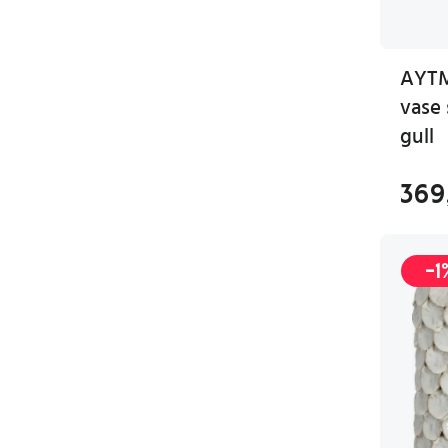
AYTM
vase 
gull
369
-1