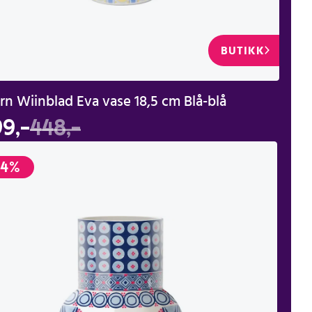
BUTIKK
rn Wiinblad Eva vase 18,5 cm Blå-blå
9,-
448,-
-4%