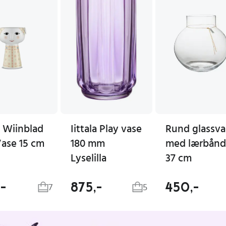
 Wiinblad
Iittala Play vase
Rund glassva
Vase 15 cm
180 mm
med lærbånd
Lyselilla
37 cm
,-
875,-
450,-
7
5