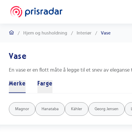
/
Hjem og husholdning
/
Interiør
/
Vase
Vase
Merke
Farge
Transparent
Hvit
Svart
Grønn
Blå
Brun
Grå
Rød
Sølv
Magnor
Hanataba
Kähler
Georg Jensen