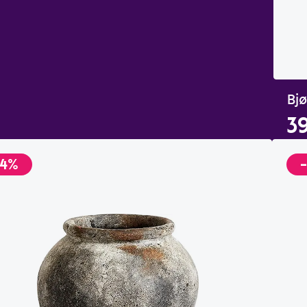
Bjø
39
-4%