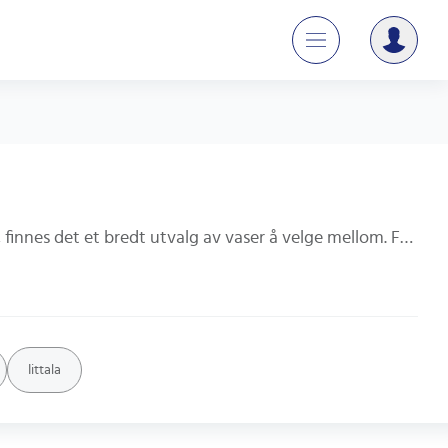
En vase er en flott måte å legge til et snev av eleganse til ethvert rom. Enten du vil ha en moderne eller klassisk stil, finnes det et bredt utvalg av vaser å velge mellom. Fra keramikk til glass, finn den perfekte vasen som passer til din smak og budsjett. Legg til et friskt blomsterarrangement for å fullføre utseendet og skape en varm og innbydende atmosfære i hjemmet ditt.
Iittala