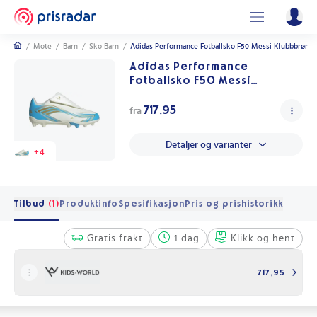
/
Mote
/
Barn
/
Sko Barn
/
Adidas Performance Fotballsko F50 Messi Klubbbrønn I
Adidas Performance
Fotballsko F50 Messi
Klubbbrønn Ivory/S Adidas
Performance 29 Fotballsko –
717,95
fra
Kunstgress Blå Gull Hvit
Lyseblå
Detaljer og varianter
+
4
Tilbud
(1)
Produktinfo
Spesifikasjon
Pris og prishistorikk
Gratis frakt
1 dag
Klikk og hent
717,95