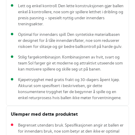
Lett og enkel kontroll. Den lette konstruksjonen gjør ballen
enkel å kontrollere, noe som gir spillere letthet i dribling og
presis pasning – spesielt nyttig under innendørs
treningsøkter.
Optimal for innendørs spill. Den syntetiske materialbasen
er designet for å tåle innendørsflater, noe som reduserer
risikoen for slitasje og gir bedre ballkontroll på harde gulv.
Stilig fargekombinasjon. Kombinasjonen av hvit, svart og
team Sol farger gir et moderne og attraktivt utseende som
kan motivere spillere og skille seg ut på banen.
Kjøpetrygghet med gratis frakt og 30‑dagers åpent kjøp.
Akkurat som spesifisert i beskrivelsen, gir dette
konsumentene trygghet før de begynner å spille og en
enkel returprosess hvis ballen ikke møter forventningene.
Ulemper med dette produktet
Begrenset utendørs bruk. Spesifikasjonen angir at ballen er
for innendørs bruk, noe som betyr at den ikke er optimal