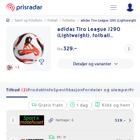
/
Sport og friluftsliv
/
Fotball
/
Fotballer
/
adidas Tiro League J290 (Lightweight),
adidas Tiro League J290
(Lightweight), fotball
White/black/team Sol
329,-
fra
Detaljer og varianter
+
3
Tilbud
(2)
Produktinfo
Spesifikasjon
Fordeler og ulemper
Pris 
Gratis frakt
1 dag
Klikk og hent
Nettlager: 6
329,-
59,- kr