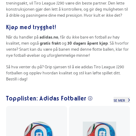
treningsøkt, vil Tiro League J290 være din beste partner. Den lette
konstruksjonen gjør den lett å kontrollere, og gir deg muligheten til
å drible og pasningene dine med presisjon. Hvor kult er ikke det?
Kjøp med trygghet!
Når du handler på
adidas.no
, får du ikke bare en fotball av høy
kvalitet, men også
gratis frakt
og
30 dagers åpent kjøp
. Så hvorfor
vente? Snart kan du være på banen med denne flotte ballen, klar for
nye fotball-øvelser og uforglemmelige minner!
Så hva venter du på? Grip sjansen til å eie adidas Tiro League J290
fotballen og opplev hvordan kvalitet og stil kan løfte spillet ditt.
Bestill i dag!
Topplisten: Adidas Fotballer
SE MER