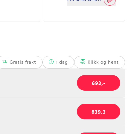
Gratis frakt
1 dag
Klikk og hent
693,-
839,3