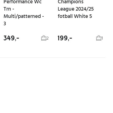
Performance Wc
Champions
Trn -
League 2024/25
Multi/patterned -
fotball White 5
3
349,-
199,-
2
1