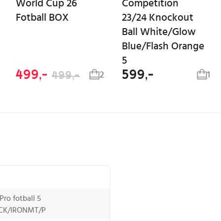
World Cup 26
Competition
Fotball BOX
23/24 Knockout
Ball White/Glow
Blue/Flash Orange
5
499,-
599,-
499,-
2
1
Pro fotball 5
CK/IRONMT/P