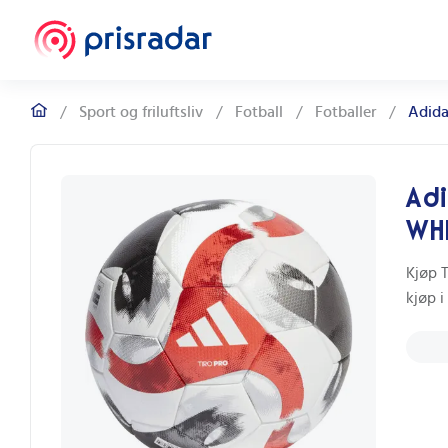
/
Sport og friluftsliv
/
Fotball
/
Fotballer
/
Adida
Adi
WH
Kjøp T
kjøp i