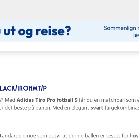
/BLACK/IRONMT/P
ivå? Med
Adidas Tiro Pro fotball 5
får du en matchball som e
ever det beste på banen. Med en elegant
svart
fargekombinasj
tandarden, noe som betyr at denne ballen er testet for høy