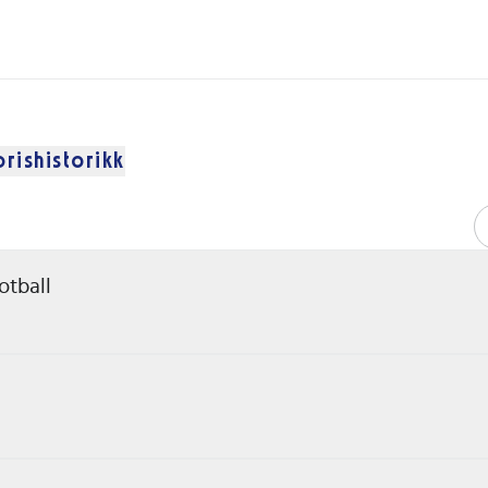
prishistorikk
otball