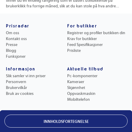
finner du en endelig rangering som er basert utelukkende på
en 
brukerklikk fra forrige måned, slik at du kan stole på hva andre
mån
faktisk velger. Rekkefølgen er aldri justert eller modifisert, noe som
opp
sikrer at du får et ærlig bilde av hvilke smartklokker som er mest
nye
populære akkurat nå. All produktinformasjon, inkludert priser,
fav
Prisradar
For butikker
butikker og beskrivelser, oppdateres daglig for å hjelpe deg med å
fak
Om oss
Registrer og profiler butikken din
ta trygge og velinformerte kjøpsbeslutninger. Vi viser kun én
rep
Kontakt oss
Krav for butikker
representant per smartklokke for å unngå duplikater, og noen
ute
Presse
Feed Spesifikasjoner
produkter kan vises uten aktive tilbud, slik at du får et komplett
try
Blogg
Prisliste
bilde av markedet.
Funksjoner
Informasjon
Aktuelle tilbud
Slik samler vi inn priser
Pc-komponenter
Personvern
Kameraer
Brukervilkår
Skjønnhet
Bruk av cookies
Oppvaskmaskin
Mobiltelefon
©
2026
PRISRADAR. Alle rettigheter reservert.
INNHOLDSFORTEGNELSE
Prisradar.no er en del av Tjenestetorget AS