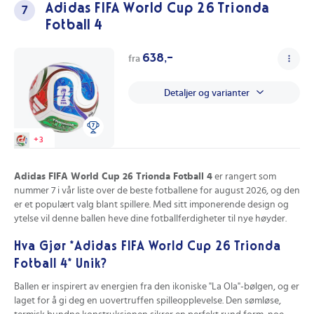
Adidas FIFA World Cup 26 Trionda
7
Med kvalitetsmaterialer er denne ballen laget for å motstå slitasje og
Fotball 4
vil holde seg i topp stand, selv etter harde spill. Den har også
utmerket støtabsorpsjon som gir deg bedre kontroll og respons.
638,-
fra
Hvordan forbedrer dette produktet spillet
ditt?
Detaljer og varianter
Enten du er en ambisiøs spiller på jakt etter det beste utstyret, eller
bare vil forbedre ferdighetene dine, er denne ballen et utmerket
valg. Den er laget for å gi deg optimal ballkontroll, og du vil merke
+
3
hvordan den reagerer på hver berøring. Ta med deg
Adidas UCL
Competition 23/24 Knockout Ball
til neste treningsøkt eller kamp,
og opplev forskjellen selv!
Adidas FIFA World Cup 26 Trionda Fotball 4
er rangert som
nummer 7 i vår liste over de beste fotballene for august 2026, og den
Så, er du klar for å ta dine ferdigheter til neste nivå? Grip sjansen til å
er et populært valg blant spillere. Med sitt imponerende design og
bli en del av denne fantastiske fotballopplevelsen med Adidas!
Se
ytelse vil denne ballen heve dine fotballferdigheter til nye høyder.
beste pris på Adidas UCL Competition 23/24 Knockout Ball her
på Prisradar.no!
Hva Gjør *Adidas FIFA World Cup 26 Trionda
Fotball 4* Unik?
Fordeler med dette produktet
Ballen er inspirert av energien fra den ikoniske "La Ola"-bølgen, og er
Offisiell kampstørrelse. Den 5-størrelsen er den offisielle
laget for å gi deg en uovertruffen spilleopplevelse. Den sømløse,
kampstørrelsen for både ungdom og voksne, noe som