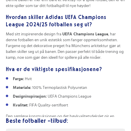
Denne ballen er mer enn bare et verktøy for å spille fotball; den er en
ekte spiller som tar ditt fotballspill til nye høyder!
Sømløs, varmebundet overflate. Den varmebundet
overflaten gir en forutsigbar bane og forbedrer
Hvordan skiller Adidas UEFA Champions
ballkontakt, noe som kan bidra til presise pasninger og
League 2024/25 fotballen seg ut?
avslutninger i kamp.
Med sitt inspirerende design fra
UEFA Champions League
, har
Redusert vannopptak. Ballens materiale og konstruksjon
denne fotballen en unik estetikk som fanger oppmerksomheten.
begrenser vannopptaket, slik at ballens egenskaper forblir
Fargene og det dekorative preget fra Münchens arkitektur gjør at
konsistente selv under fuktige spilleforhold.
ballen skiller seg ut på banen. Den passer perfekt til både trening og
kamp, noe som gjør den ideell for spillere på alle nivåer.
Justerbart vektområde for ulike størrelser. Vektintervallene
(360–390 g for størrelse 4 og 410–450 g for størrelse 5)
Hva er de viktigste spesifikasjonene?
gjør ballen egnet både for ungdoms- og
voksenkompetanse, og gir en balansert følelse i spillet.
Farge:
Hvit
Materiale:
100% Termoplastisk Polyuretan
Ulemper med dette produktet
Designinspirasjon:
UEFA Champions League
Krever forpumping før bruk. Ballene må pumpes opp før
Kvalitet:
FIFA Quality-sertifisert
første bruk, noe som kan være upraktisk for spillere som
ønsker umiddelbar tilgjengelighet uten ekstra
Den sømløse konstruksjonen og det høykvalitetsdekslet gir en
Beste fotballer -tilbud:
forberedelse.
forutsigbar spillegenskaper. Dette resulterer i eksepsjonell kontroll,
enten du dribler, pasninger, eller skyter på mål.