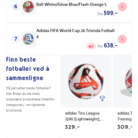
Ball White/Glow Blue/Flash Orange 5
6
599,-
fra
Adidas FIFA World Cup 26 Trionda Fotball
4
7
638,-
fra
NY
Finn beste
fotballer ved å
sammenligne
På jakt etter beste fotballer?
Her finner du de mest
populære produktene innenfor
kategorien, i en lignende
prisklasse.
adidas Tiro League
adidas Tri
J290 (Lightweight),
Treningsbal
fotball
World Cup
329,-
309,-
White/black/team Sol
Størrelse 5