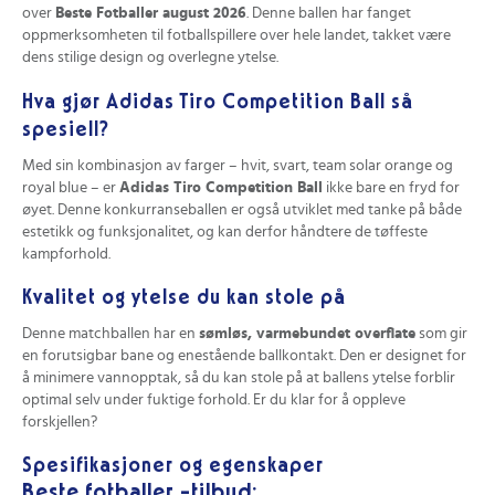
over
Beste Fotballer august 2026
. Denne ballen har fanget
oppmerksomheten til fotballspillere over hele landet, takket være
dens stilige design og overlegne ytelse.
Hva gjør Adidas Tiro Competition Ball så
spesiell?
Med sin kombinasjon av farger – hvit, svart, team solar orange og
royal blue – er
Adidas Tiro Competition Ball
ikke bare en fryd for
øyet. Denne konkurranseballen er også utviklet med tanke på både
estetikk og funksjonalitet, og kan derfor håndtere de tøffeste
kampforhold.
Kvalitet og ytelse du kan stole på
Denne matchballen har en
sømløs, varmebundet overflate
som gir
en forutsigbar bane og enestående ballkontakt. Den er designet for
å minimere vannopptak, så du kan stole på at ballens ytelse forblir
optimal selv under fuktige forhold. Er du klar for å oppleve
forskjellen?
Spesifikasjoner og egenskaper
Beste fotballer -tilbud: