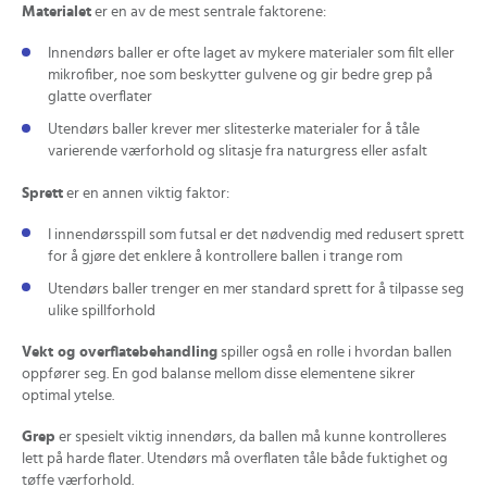
Materialet
er en av de mest sentrale faktorene:
Innendørs baller er ofte laget av mykere materialer som filt eller
mikrofiber, noe som beskytter gulvene og gir bedre grep på
glatte overflater
Utendørs baller krever mer slitesterke materialer for å tåle
varierende værforhold og slitasje fra naturgress eller asfalt
Sprett
er en annen viktig faktor:
I innendørsspill som futsal er det nødvendig med redusert sprett
for å gjøre det enklere å kontrollere ballen i trange rom
Utendørs baller trenger en mer standard sprett for å tilpasse seg
ulike spillforhold
Vekt og overflatebehandling
spiller også en rolle i hvordan ballen
oppfører seg. En god balanse mellom disse elementene sikrer
optimal ytelse.
Grep
er spesielt viktig innendørs, da ballen må kunne kontrolleres
lett på harde flater. Utendørs må overflaten tåle både fuktighet og
tøffe værforhold.