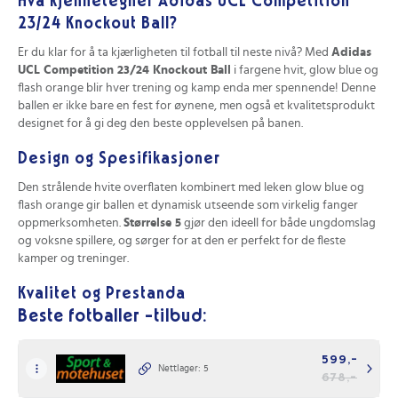
Hva kjennetegner Adidas UCL Competition
23/24 Knockout Ball?
Er du klar for å ta kjærligheten til fotball til neste nivå? Med
Adidas
UCL Competition 23/24 Knockout Ball
i fargene hvit, glow blue og
flash orange blir hver trening og kamp enda mer spennende! Denne
ballen er ikke bare en fest for øynene, men også et kvalitetsprodukt
designet for å gi deg den beste opplevelsen på banen.
Design og Spesifikasjoner
Den strålende hvite overflaten kombinert med leken glow blue og
flash orange gir ballen et dynamisk utseende som virkelig fanger
oppmerksomheten.
Størrelse 5
gjør den ideell for både ungdomslag
og voksne spillere, og sørger for at den er perfekt for de fleste
kamper og treninger.
Kvalitet og Prestanda
Beste fotballer -tilbud:
Farge:
Hvit, Glow Blue, Flash Orange
Størrelse:
5 (offisiell kampstørrelse)
599,-
Nettlager: 5
Bruksområder:
Ideell for både trening og konkurranser
678,-