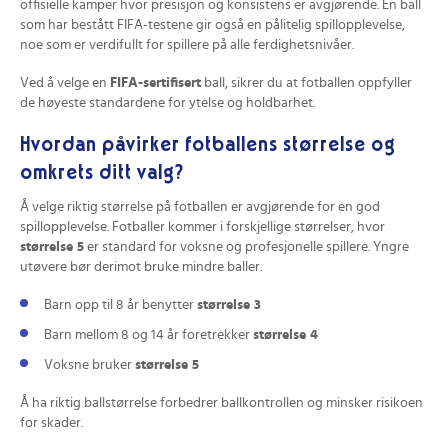
offisielle kamper hvor presisjon og konsistens er avgjørende. En ball
som har bestått FIFA-testene gir også en pålitelig spillopplevelse,
noe som er verdifullt for spillere på alle ferdighetsnivåer.
Ved å velge en
FIFA-sertifisert
ball, sikrer du at fotballen oppfyller
de høyeste standardene for ytelse og holdbarhet.
Hvordan påvirker fotballens størrelse og
omkrets ditt valg?
Å velge riktig størrelse på fotballen er avgjørende for en god
spillopplevelse. Fotballer kommer i forskjellige størrelser, hvor
størrelse 5
er standard for voksne og profesjonelle spillere. Yngre
utøvere bør derimot bruke mindre baller.
Barn opp til 8 år benytter
størrelse 3
Barn mellom 8 og 14 år foretrekker
størrelse 4
Voksne bruker
størrelse 5
Å ha riktig ballstørrelse forbedrer ballkontrollen og minsker risikoen
for skader.