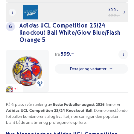
og dette kan begrense bruken for spillere som foretrekker
Brilliance?
forskjellige størrelser.
299,-
Uansett om du spiller på gress, kunstgress eller i hall, er denne
399,-
fotballen laget for å prestere. Den er ideell for spillere som ønsker å
forbedre ferdighetene sine under trening, samt for dem som ønsker
Adidas UCL Competition 23/24
6
en pålitelig ball til helgens kamp. Det er en perfekt valg for alle
Knockout Ball White/Glow Blue/Flash
fotballentusiaster som ønsker å ta spillet sitt til neste nivå.
Orange 5
Se beste pris på
PUMA Orbita Cup PL Brilliance
her på Prisradar.no!
599,-
fra
Detaljer og varianter
+
3
På 6. plass i vår ranking av
Beste Fotballer august 2026
finner vi
Adidas UCL Competition 23/24 Knockout Ball
. Denne enestående
fotballen kombinerer stil og kvalitet, noe som gjør den populær
blant både amatører og profesjonelle spillere.