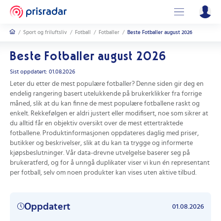
/
Sport og friluftsliv
/
Fotball
/
Fotballer
/
Beste Fotballer august 2026
Beste Fotballer august 2026
Sist oppdatert: 01.08.2026
Leter du etter de mest populære fotballer? Denne siden gir deg en
endelig rangering basert utelukkende på brukerklikker fra forrige
måned, slik at du kan finne de mest populære fotballene raskt og
enkelt. Rekkefølgen er aldri justert eller modifisert, noe som sikrer at
du alltid får en objektiv oversikt over de mest ettertraktede
fotballene. Produktinformasjonen oppdateres daglig med priser,
butikker og beskrivelser, slik at du kan ta trygge og informerte
kjøpsbeslutninger. Vår data-drevne utvelgelse baserer seg på
brukeratferd, og for å unngå duplikater viser vi kun én representant
per fotball, selv om noen produkter kan vises uten aktive tilbud.
Oppdatert
01.08.2026