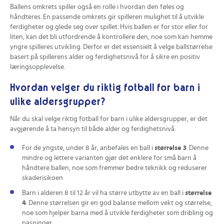
Ballens omkrets spiller også en rolle i hvordan den føles og
håndteres. En passende omkrets gir spilleren mulighet til å utvikle
ferdigheter og glede seg over spillet. Hvis ballen er for stor eller for
liten, kan det bli utfordrende å kontrollere den, noe som kan hemme
yngre spilleres utvikling. Derfor er det essensielt å velge ballstørrelse
basert på spillerens alder og ferdighetsnivå for å sikre en positiv
læringsopplevelse.
Hvordan velger du riktig fotball for barn i
ulike aldersgrupper?
Når du skal velge riktig fotball for barn i ulike aldersgrupper, er det
avgjørende å ta hensyn til både alder og ferdighetsnivå.
For de yngste, under 8 år, anbefales en ball i
størrelse 3
. Denne
mindre og lettere varianten gjør det enklere for små barn å
håndtere ballen, noe som fremmer bedre teknikk og reduserer
skaderisikoen
Barn i alderen 8 til 12 år vil ha større utbytte av en ball i
størrelse
4
. Denne størrelsen gir en god balanse mellom vekt og størrelse,
noe som hjelper barna med å utvikle ferdigheter som dribling og
pasninger