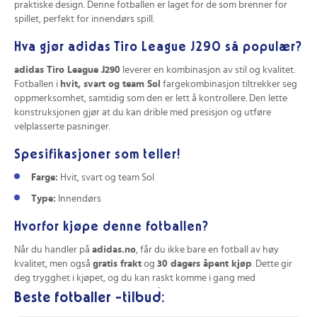
praktiske design. Denne fotballen er laget for de som brenner for
spillet, perfekt for innendørs spill.
Hva gjør adidas Tiro League J290 så populær?
adidas Tiro League J290
leverer en kombinasjon av stil og kvalitet.
Fotballen i
hvit, svart og team Sol
fargekombinasjon tiltrekker seg
oppmerksomhet, samtidig som den er lett å kontrollere. Den lette
konstruksjonen gjør at du kan drible med presisjon og utføre
velplasserte pasninger.
Spesifikasjoner som teller!
Farge:
Hvit, svart og team Sol
Type:
Innendørs
Hvorfor kjøpe denne fotballen?
Når du handler på
adidas.no
, får du ikke bare en fotball av høy
kvalitet, men også
gratis frakt
og
30 dagers åpent kjøp
. Dette gir
deg trygghet i kjøpet, og du kan raskt komme i gang med
fotballøktene dine. Ikke vent med å oppleve kvaliteten som
adidas
Beste fotballer -tilbud:
Tiro League J290
gir!