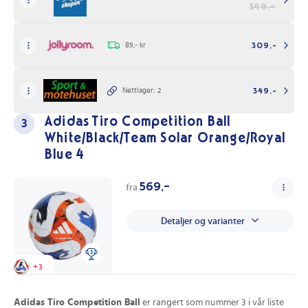
349,-
for spillere i alle aldre, og vil bidra til å gjøre hver trening mer
spennende. Gjør deg klar for å score mål og imponere vennene dine!
89,- kr
309,-
Ikke vent lenger! Invester i
Adidas Trionda Treningsball FIFA
World Cup 2026 Størrelse 5
for å ta fotballspillet ditt til nye høyder.
Se beste pris på
Adidas Trionda Treningsball FIFA World Cup
Nettlager: 2
349,-
2026 Størrelse 5
her på Prisradar.no!
Adidas Tiro Competition Ball
3
White/Black/Team Solar Orange/Royal
Blue 4
569,-
fra
Detaljer og varianter
+
3
Adidas Tiro Competition Ball
er rangert som nummer 3 i vår liste