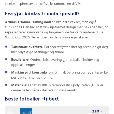
konsumentene trygghet før de begynner å spille og en
følelse inspirert av den offisielle kampballen til VM.
enkel returprosess hvis ballen ikke møter forventningene.
Hva gjør Adidas Trionda spesiell?
Ulemper med dette produktet
Adidas Trionda Treningsball
er ikke bare vakker, men også
funksjonell. Den har et strømlinjeformet design med seks paneler, og
Begrenset utendørs bruk. Spesifikasjonen angir at ballen er
representerer symbolene og fargene til de tre vertslandene i FIFA
for innendørs bruk, noe som betyr at den ikke er optimal
World Cup 2026. Her er noen av dens unike egenskaper:
for spill på gress eller ulendørs overflater.
Teksturert overflate:
Forbedret flystabilitet og presisjon gir deg
Potensielt kortere levetid sammenlignet med eksklusivt
mer nøyaktige pasninger og skudd.
syntetiske baller for profesjonell bruk. Den syntetiske
Butylblære:
Optimal luftbevaring gjør at ballen holder seg
materialtypen kan ha mindre holdbarhet over tid under
oppblåst lenger.
tung eller hyppig bruk, spesielt i en profesjonell eller
intensiv treningssammenheng.
Maskinsydd konstruksjon:
Gir myk berøring og høy slitestyrke,
perfekt for intensiv trening.
Størrelsesvalg kan begrense aldersgruppe. Ballene er
tilgjengelige i størrelse 5 og 4, som typisk passer for barn
Materiale:
Laget av 100 % termoplastisk polyuretan (TPU), er
og yngre spillere, og kan derfor være mindre egnet for
denne ballen både slitesterk og miljøvennlig.
voksne eller elite­nivå‑spillere.
Beste fotballer -tilbud:
Hvordan imponerer denne ballen på banen?
Med
Adidas Trionda
kan du forbedre driblingene dine,
299,-
opprettholde presisjonen i pasningene og ha det moro. Den er ideell