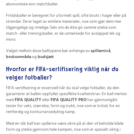
økonomiske enn matchballer.
Fritidsballer er beregnet for uformelt spill, ofte brukt i hager eller på
strender. De er laget av enklere materialer, noe som gjør dem mer
tilgjengelige og rimelige. Selv om de ikke gir samme ytelse som
match- eller treningsballer, er de utmerkede for avslappet lek og
moro.
Valget mellom disse balltypene bør avhenge av
spillernivå
,
bruksområde
og
budsjett
.
Hvorfor er FIFA-sertifisering viktig når du
velger fotballer?
FIFA-sertifisering er essensiell når du skal velge fotballer, da den
garanterer at ballen oppfyller spesifikke kvalitetskrav. En ball merket
med
FIFA QUALITY
eller
FIFA QUALITY PRO
har gjennomgått
tester for vekt, størrelse, form og trykk, noe som er kritisk for en
rettferdig og konkurransedyktig kamp.
Med en slik ball kan spillerne være sikre på at den vil beholde både
form og ytelse gjennom hele kampen, noe som er spesielt viktig i