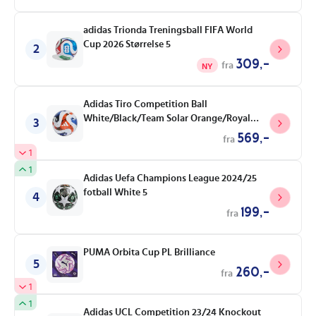
adidas Trionda Treningsball FIFA World
Cup 2026 Størrelse 5
2
309,-
fra
NY
Adidas Tiro Competition Ball
White/Black/Team Solar Orange/Royal
3
Blue 4
569,-
fra
1
1
Adidas Uefa Champions League 2024/25
fotball White 5
4
199,-
fra
PUMA Orbita Cup PL Brilliance
5
260,-
fra
1
1
Adidas UCL Competition 23/24 Knockout