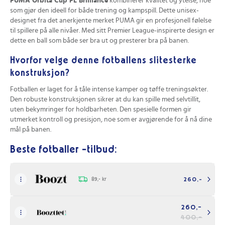
PUMA Orbita Cup PL Brilliance
kombinerer kvalitet og ytelse, noe
Unisex og egnet for trening og kamper. Ballens allsidige
som gjør den ideell for både trening og kampspill. Dette unisex-
design gjør den ideell for både ungdoms- og voksenbruk,
designet fra det anerkjente merket PUMA gir en profesjonell følelse
samt for både uformelle treninger og konkurranse‑style
til spillere på alle nivåer. Med sitt Premier League-inspirerte design er
kamper.
dette en ball som både ser bra ut og presterer bra på banen.
Design inspirert av UEFA Champions League. Den
Hvorfor velge denne fotballens slitesterke
motiverende Champions League‑estetikken gir en stilig og
konstruksjon?
inspirerende ball som kan øke motivasjonen og stoltheten
hos spillerne.
Fotballen er laget for å tåle intense kamper og tøffe treningsøkter.
Den robuste konstruksjonen sikrer at du kan spille med selvtillit,
uten bekymringer for holdbarheten. Den spesielle formen gir
Ulemper med dette produktet
utmerket kontroll og presisjon, noe som er avgjørende for å nå dine
mål på banen.
Begrenset farge og designalternativer. Produktet tilbyr
kun hvit farge, noe som kan være en begrensning for de
Beste fotballer -tilbud:
Hvordan påvirker designet ytelsen?
som ønsker flere farge- eller mønstervalg.
Det kampinspirerte designet til
PUMA Orbita Cup PL Brilliance
gjør
Klarhet om egnethet for høyt konkurransenivå. Selv om
det ikke bare til en attraktiv ball, men ytelsen er også optimal. Du vil
89,- kr
260,-
den er FIFA‑sertifisert, er det ikke spesifisert om ballen er
føle deg som en ekte proff, og den perfekte balansen mellom vekt
optimalisert for toppidretts‑nivå, noe som kan være verdt
og form lar deg utføre nøyaktige driblinger og presise skudd.
å vurdere for profesjonelle spillere.
260,-
Hvor kan du bruke PUMA Orbita Cup PL
400,-
Enkel størrelse tilgjengelig. Bare størrelse 5 er tilgjengelig,