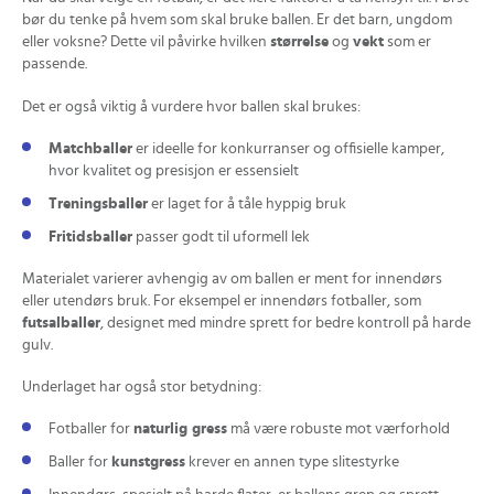
bør du tenke på hvem som skal bruke ballen. Er det barn, ungdom
eller voksne? Dette vil påvirke hvilken
størrelse
og
vekt
som er
passende.
Det er også viktig å vurdere hvor ballen skal brukes:
Matchballer
er ideelle for konkurranser og offisielle kamper,
hvor kvalitet og presisjon er essensielt
Treningsballer
er laget for å tåle hyppig bruk
Fritidsballer
passer godt til uformell lek
Materialet varierer avhengig av om ballen er ment for innendørs
eller utendørs bruk. For eksempel er innendørs fotballer, som
futsalballer
, designet med mindre sprett for bedre kontroll på harde
gulv.
Underlaget har også stor betydning:
Fotballer for
naturlig gress
må være robuste mot værforhold
Baller for
kunstgress
krever en annen type slitestyrke