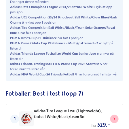
Endringer denne måneden:
Adidas Uefa Champions League 2024/25 fotball White 5
rykket opp 1
posisjon
Adidas UCL Competition 23/24 Knockout Ball White/Glow Blue/Flash
Orange 5
rykket opp 1 posisjon
Adidas Tiro Competition Ball White/Black/Team Solar Orange/Royal
Blue 4
har falt 1 posisjon
PUMA Orbita Cup PL Brilliance
har falt 1 posisjon
PUMA Puma Orbita Cup Pl Brilliance - Multi/patterned - 5
er nytt på
listen din
Adidas Trionda League Fotball 26 World Cup Junior J290 5
er nytt på
listen din
adidas Trionda Treningsball FIFA World Cup 2026 Størrelse 5
har
forsvunnet fra listen vår
Adidas FIFA World Cup 26 Trionda Fotball 4
har forsvunnet fra listen vår
Fotballer: Best i test (topp 7)
adidas Tiro League J290 (Lightweight),
fotball White/black/team Sol
1
329,-
fra