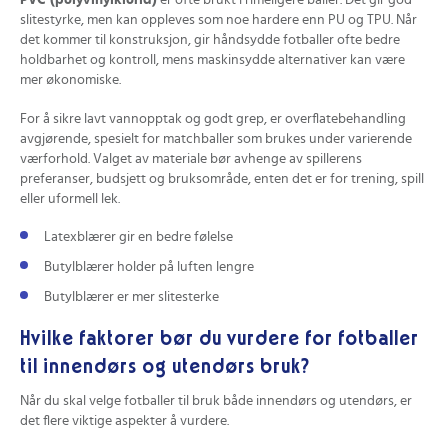
PVC (polyvinylklorid)
er ofte brukt i rimeligere baller. Det gir god
slitestyrke, men kan oppleves som noe hardere enn PU og TPU. Når
det kommer til konstruksjon, gir håndsydde fotballer ofte bedre
holdbarhet og kontroll, mens maskinsydde alternativer kan være
mer økonomiske.
For å sikre lavt vannopptak og godt grep, er overflatebehandling
avgjørende, spesielt for matchballer som brukes under varierende
værforhold. Valget av materiale bør avhenge av spillerens
preferanser, budsjett og bruksområde, enten det er for trening, spill
eller uformell lek.
Latexblærer gir en bedre følelse
Butylblærer holder på luften lengre
Butylblærer er mer slitesterke
Hvilke faktorer bør du vurdere for fotballer
til innendørs og utendørs bruk?
Når du skal velge fotballer til bruk både innendørs og utendørs, er
det flere viktige aspekter å vurdere.