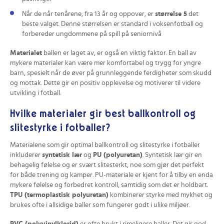
Når de når tenårene, fra 13 år og oppover, er
størrelse 5
det
beste valget. Denne størrelsen er standard i voksenfotball og
forbereder ungdommene på spill på seniornivå
Materialet
ballen er laget av, er også en viktig faktor. En ball av
mykere materialer kan være mer komfortabel og trygg for yngre
barn, spesielt når de øver på grunnleggende ferdigheter som skudd
og mottak. Dette gir en positiv opplevelse og motiverer til videre
utvikling i fotball.
Hvilke materialer gir best ballkontroll og
slitestyrke i fotballer?
Materialene som gir optimal ballkontroll og slitestyrke i fotballer
inkluderer
syntetisk lær
og
PU (polyuretan)
. Syntetisk lær gir en
behagelig følelse og er svært slitesterkt, noe som gjør det perfekt
for både trening og kamper. PU-materiale er kjent for å tilby en enda
mykere følelse og forbedret kontroll, samtidig som det er holdbart.
TPU (termoplastisk polyuretan)
kombinerer styrke med mykhet og
brukes ofte i allsidige baller som fungerer godt i ulike miljøer.