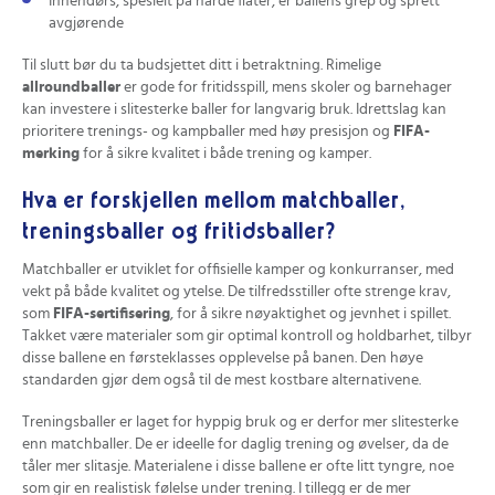
Innendørs, spesielt på harde flater, er ballens grep og sprett
avgjørende
Til slutt bør du ta budsjettet ditt i betraktning. Rimelige
allroundballer
er gode for fritidsspill, mens skoler og barnehager
kan investere i slitesterke baller for langvarig bruk. Idrettslag kan
prioritere trenings- og kampballer med høy presisjon og
FIFA-
merking
for å sikre kvalitet i både trening og kamper.
Hva er forskjellen mellom matchballer,
treningsballer og fritidsballer?
Matchballer er utviklet for offisielle kamper og konkurranser, med
vekt på både kvalitet og ytelse. De tilfredsstiller ofte strenge krav,
som
FIFA-sertifisering
, for å sikre nøyaktighet og jevnhet i spillet.
Takket være materialer som gir optimal kontroll og holdbarhet, tilbyr
disse ballene en førsteklasses opplevelse på banen. Den høye
standarden gjør dem også til de mest kostbare alternativene.
Treningsballer er laget for hyppig bruk og er derfor mer slitesterke
enn matchballer. De er ideelle for daglig trening og øvelser, da de
tåler mer slitasje. Materialene i disse ballene er ofte litt tyngre, noe
som gir en realistisk følelse under trening. I tillegg er de mer