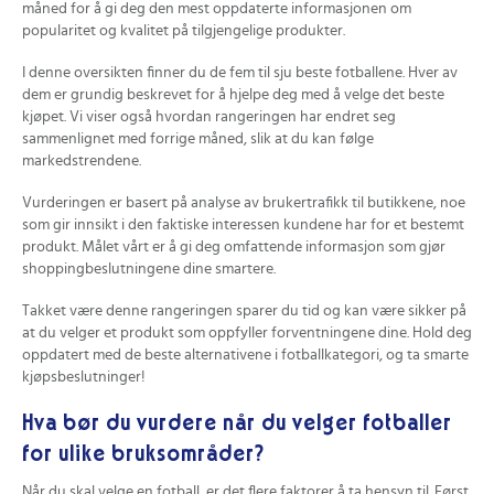
resistens mot regn eller ekstreme temperaturer, noe som
måned for å gi deg den mest oppdaterte informasjonen om
du på? Drøm stort om å score det vinnende målet!
kan føre til at ballen kan fungere dårligere under krevende
popularitet og kvalitet på tilgjengelige produkter.
værforhold.
Se beste pris på
Adidas FIFA World Cup 26 Trionda Fotball 4
her
I denne oversikten finner du de fem til sju beste fotballene. Hver av
på Prisradar.no!
Ingen indikasjon på boble- eller pallmønster.
dem er grundig beskrevet for å hjelpe deg med å velge det beste
Spesifikasjonene omtaler ikke ballens innvendige struktur
kjøpet. Vi viser også hvordan rangeringen har endret seg
eller panelmønster, noe som gjør det vanskelig å vurdere
sammenlignet med forrige måned, slik at du kan følge
holdbarhet og ytelse ved ballstøt og løft.
markedstrendene.
Potensiell høyere pris på grunn av merkevare. Som en
Vurderingen er basert på analyse av brukertrafikk til butikkene, noe
Adidas-produsert ball kan prisen være over
som gir innsikt i den faktiske interessen kundene har for et bestemt
gjennomsnittet for tilsvarende produkter, noe som kan
produkt. Målet vårt er å gi deg omfattende informasjon som gjør
være en faktor for budsjettbevisste kjøpere.
shoppingbeslutningene dine smartere.
Takket være denne rangeringen sparer du tid og kan være sikker på
at du velger et produkt som oppfyller forventningene dine. Hold deg
oppdatert med de beste alternativene i fotballkategori, og ta smarte
kjøpsbeslutninger!
Hva bør du vurdere når du velger fotballer
for ulike bruksområder?
Når du skal velge en fotball, er det flere faktorer å ta hensyn til. Først