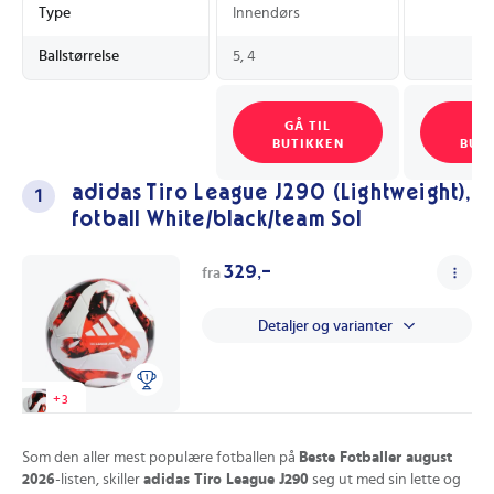
Type
Innendørs
Ballstørrelse
5, 4
GÅ TIL
GÅ
BUTIKKEN
BUT
adidas Tiro League J290 (Lightweight),
1
fotball White/black/team Sol
329,-
fra
Detaljer og varianter
+
3
Som den aller mest populære fotballen på
Beste Fotballer august
2026
-listen, skiller
adidas Tiro League J290
seg ut med sin lette og