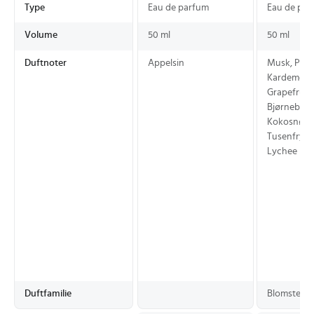
Type
Eau de parfum
Eau de par
Volume
50 ml
50 ml
Duftnoter
Appelsin
Musk, Pære
Kardemom
Grapefrukt,
Bjørnebær, 
Kokosnøtt,
Tusenfryd,
Lychee
Duftfamilie
Blomster-f