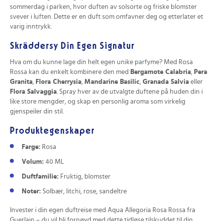
sommerdag i parken, hvor duften av solsorte og friske blomster
svever i luften. Dette er en duft som omfavner deg og etterlater et
varig inntrykk.
Skräddersy Din Egen Signatur
Hva om du kunne lage din helt egen unike parfyme? Med Rosa
Rossa kan du enkelt kombinere den med
Bergamote Calabria
,
Pera
Granita
,
Flora Cherrysia
,
Mandarine Basilic
,
Granada Salvia
eller
Flora Salvaggia
. Spray hver av de utvalgte duftene på huden din i
like store mengder, og skap en personlig aroma som virkelig
gjenspeiler din stil.
Produktegenskaper
Farge:
Rosa
Volum:
40 ML
Duftfamilie:
Fruktig, blomster
Noter:
Solbær, litchi, rose, sandeltre
Invester i din egen duftreise med Aqua Allegoria Rosa Rossa fra
Guerlain – du vil bli fornøyd med dette tidløse tilskuddet til din