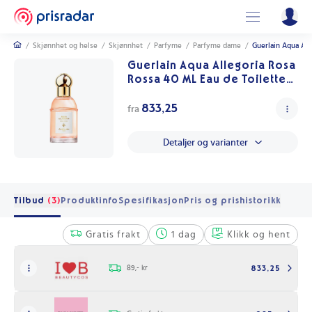
/
Skjønnhet og helse
/
Skjønnhet
/
Parfyme
/
Parfyme dame
/
Guerlain Aqua All
Guerlain Aqua Allegoria Rosa
Rossa 40 ML Eau de Toilette
med Roseduft
833,25
fra
Detaljer og varianter
Tilbud
(3)
Produktinfo
Spesifikasjon
Pris og prishistorikk
Gratis frakt
1 dag
Klikk og hent
89,- kr
833,25