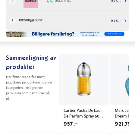
Gratis frakt
925,-
925,-
Sammenligning av
produkter
Her finner du de fire mest
populære produktene i denne
kategorien i en lignende
prisklasse som det du ser på
nå.
Cartier Pasha De Eau
Marc Jacob
De Parfum Spray 50
Dream Fore
ml - Vegansk
Eau de Par
957,-
921,75
Herreparfyme med
for Dame
Appelsin Duftnoter