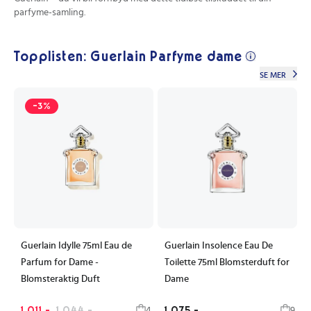
parfyme-samling.
Topplisten: Guerlain Parfyme dame
SE MER
-3%
Guerlain Idylle 75ml Eau de
Guerlain Insolence Eau De
Parfum for Dame -
Toilette 75ml Blomsterduft for
Blomsteraktig Duft
Dame
1 011,-
1 044,-
1 075,-
4
9