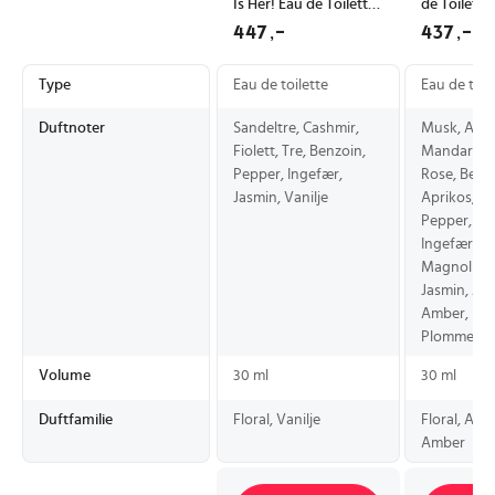
Is Her! Eau de Toilette
de Toilett
30ml - Floral Vanilje
30ml - Flor
447,-
437,-
Duft for Kvinne
Aromatisk 
Type
Eau de toilette
Eau de toil
Duftnoter
Sandeltre, Cashmir,
Musk, Appe
Fiolett, Tre, Benzoin,
Mandarin, F
Pepper, Ingefær,
Rose, Berg
Jasmin, Vanilje
Aprikos, Ta
Pepper, Pat
Ingefær, Ne
Magnolia, 
Jasmin, Am
Amber, Kir
Plommer, 
Volume
30 ml
30 ml
Duftfamilie
Floral, Vanilje
Floral, Aro
Amber