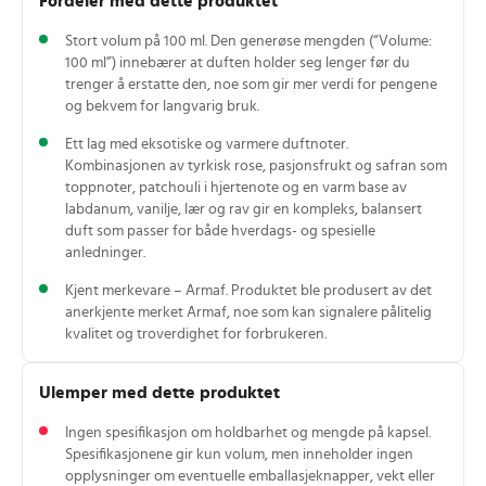
Fordeler med dette produktet
Stort volum på 100 ml. Den generøse mengden (“Volume:
100 ml”) innebærer at duften holder seg lenger før du
trenger å erstatte den, noe som gir mer verdi for pengene
og bekvem for langvarig bruk.
Ett lag med eksotiske og varmere duftnoter.
Kombinasjonen av tyrkisk rose, pasjonsfrukt og safran som
toppnoter, patchouli i hjertenote og en varm base av
labdanum, vanilje, lær og rav gir en kompleks, balansert
duft som passer for både hverdags- og spesielle
anledninger.
Kjent merkevare – Armaf. Produktet ble produsert av det
anerkjente merket Armaf, noe som kan signalere pålitelig
kvalitet og troverdighet for forbrukeren.
Ulemper med dette produktet
Ingen spesifikasjon om holdbarhet og mengde på kapsel.
Spesifikasjonene gir kun volum, men inneholder ingen
opplysninger om eventuelle emballasjeknapper, vekt eller