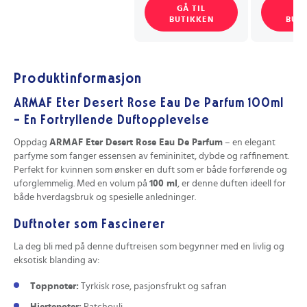
GÅ TIL
GÅ
BUTIKKEN
BUT
Produktinformasjon
ARMAF Eter Desert Rose Eau De Parfum 100ml
– En Fortryllende Duftopplevelse
Oppdag
ARMAF Eter Desert Rose Eau De Parfum
– en elegant
parfyme som fanger essensen av femininitet, dybde og raffinement.
Perfekt for kvinnen som ønsker en duft som er både forførende og
uforglemmelig. Med en volum på
100 ml
, er denne duften ideell for
både hverdagsbruk og spesielle anledninger.
Duftnoter som Fascinerer
La deg bli med på denne duftreisen som begynner med en livlig og
eksotisk blanding av:
Toppnoter:
Tyrkisk rose, pasjonsfrukt og safran
Hjertenoter:
Patchouli