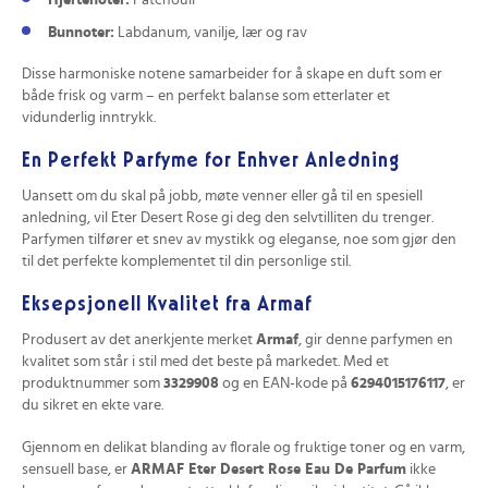
Bunnoter:
Labdanum, vanilje, lær og rav
Disse harmoniske notene samarbeider for å skape en duft som er
både frisk og varm – en perfekt balanse som etterlater et
vidunderlig inntrykk.
En Perfekt Parfyme for Enhver Anledning
Uansett om du skal på jobb, møte venner eller gå til en spesiell
anledning, vil Eter Desert Rose gi deg den selvtilliten du trenger.
Parfymen tilfører et snev av mystikk og eleganse, noe som gjør den
til det perfekte komplementet til din personlige stil.
Eksepsjonell Kvalitet fra Armaf
Produsert av det anerkjente merket
Armaf
, gir denne parfymen en
kvalitet som står i stil med det beste på markedet. Med et
produktnummer som
3329908
og en EAN-kode på
6294015176117
, er
du sikret en ekte vare.
Gjennom en delikat blanding av florale og fruktige toner og en varm,
sensuell base, er
ARMAF Eter Desert Rose Eau De Parfum
ikke