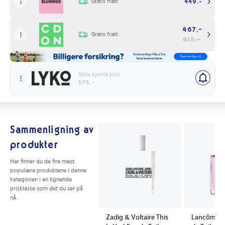
Gratis frakt
449,-
467,-
Gratis frakt
615,-
Siste kjente pris:
575,-
Sammenligning av
produkter
Her finner du de fire mest
populære produktene i denne
kategorien i en lignende
prisklasse som det du ser på
nå.
Zadig & Voltaire This
Lancôme M