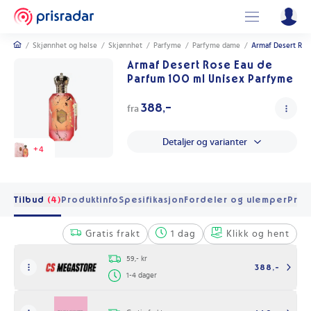
/
Skjønnhet og helse
/
Skjønnhet
/
Parfyme
/
Parfyme dame
/
Armaf Desert Ros
Armaf Desert Rose Eau de
Parfum 100 ml Unisex Parfyme
388,-
fra
Detaljer og varianter
+
4
Tilbud
(4)
Produktinfo
Spesifikasjon
Fordeler og ulemper
Pris 
Gratis frakt
1 dag
Klikk og hent
59,- kr
388,-
1-4 dager