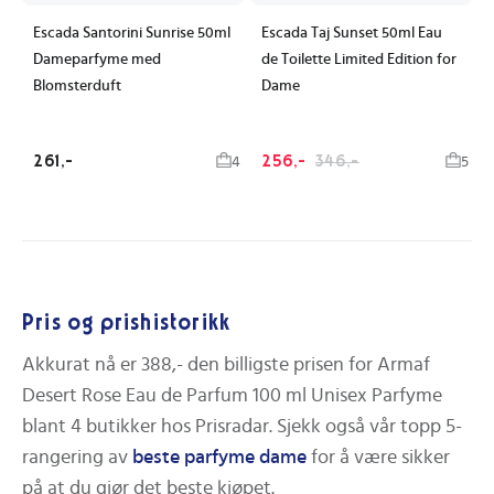
Escada Santorini Sunrise 50ml
Escada Taj Sunset 50ml Eau
Dameparfyme med
de Toilette Limited Edition for
Blomsterduft
Dame
261,-
256,-
346,-
4
5
Pris og prishistorikk
Akkurat nå er
388,-
den billigste prisen for
Armaf
Desert Rose Eau de Parfum 100 ml Unisex Parfyme
blant
4
butikker hos Prisradar.
Sjekk også vår topp 5-
rangering av
beste
parfyme dame
for å være sikker
på at du gjør det beste kjøpet.