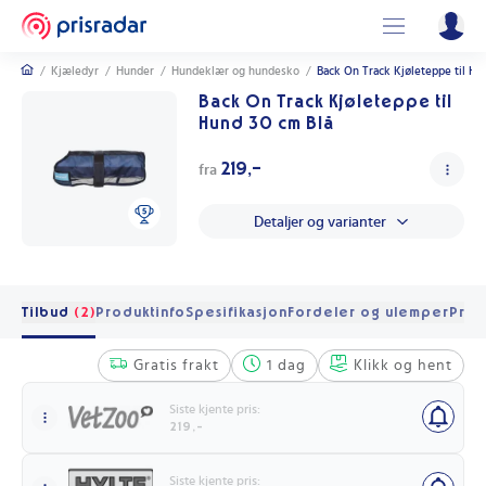
/
Kjæledyr
/
Hunder
/
Hundeklær og hundesko
/
Back On Track Kjøleteppe til Hu
Back On Track Kjøleteppe til
Hund 30 cm Blå
219,-
fra
Detaljer og varianter
Tilbud
(2)
Produktinfo
Spesifikasjon
Fordeler og ulemper
Pris 
Gratis frakt
1 dag
Klikk og hent
Siste kjente pris:
219,-
Siste kjente pris: