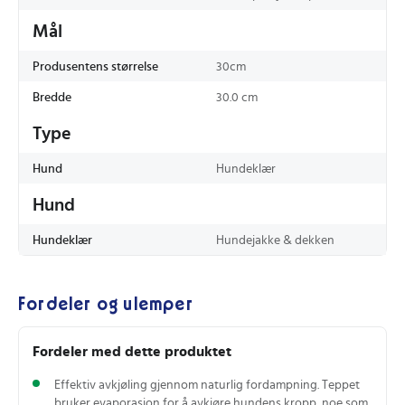
Mål
Produsentens størrelse
30cm
Bredde
30.0 cm
Type
Hund
Hundeklær
Hund
Hundeklær
Hundejakke & dekken
Fordeler og ulemper
Fordeler med dette produktet
Effektiv avkjøling gjennom naturlig fordampning. Teppet
bruker evaporasjon for å avkjøre hundens kropp, noe som