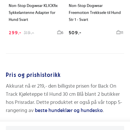
Non-Stop Dogwear KLICKfix
Non-Stop Dogwear
Sykkelantenne Adapter for
Freemotion Trekksele til Hund
Hund Svart
Str 1 - Svart
299,-
319,-
509,-
6
11
Pris og prishistorikk
Akkurat nå er
219,-
den billigste prisen for
Back On
Track Kjøleteppe til Hund 30 cm Blå
blant
2
butikker
hos Prisradar. Dette produktet er også på vår topp 5-
rangering av
beste
hundeklær og hundesko
.