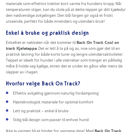
materiale som effektivt trekker bort varme fra hundens kropp. Når
temperaturen stiger, kan du stole på at dette teppet gir ditt kjæledyr
den nødvendige avkjølingen. Den blå fargen gir også et friskt
utseende, perfekt for både innendørs og utendørs bruk!
Enkel å bruke og praktisk design
Enkelhet er nøkkelen når det kommer til
Back On Track Cool on
track Kjøleteppe
. Det er lett å ta på og av, noe som gjør det til en
praktisk løsning for både korte turer og lengre utendørsaktiviteter.
Teppet er ideelt for hunder i alle størrelser som trenger en pålitelig
måte å holde seg kjølige, enten det er under en gåtur eller mens de
slapper av i hagen.
Hvorfor velge Back On Track?
Effektiv avkjøling gjennom naturlig fordampning
Høyteknologisk materiale for optimal komfort
Lett og praktisk – enkel å bruke
Stilig blå design som passer til enhver hund
Ikke la varmen bli et hinder for vennene dine! Med
Back On Track