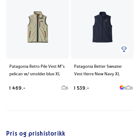
Patagonia Retro Pile Vest M"s
Patagonia Better Sweater
pelican w/ smolder blue XL
Vest Herre New Navy XL
1 469,-
1 539,-
6
6
6
Pris og prishistorikk