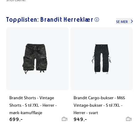
shortsene!
Topplisten: Brandit Herreklær
SE MER
Brandit Shorts - Vintage
Brandit Cargo-bukser - M65
Shorts - S til 7XL - Herrer -
Vintage-bukser - S til 7XL -
mørk-kamufflasje
Herrer - svart
699,-
949,-
1
1