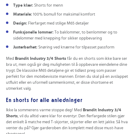
Type klær:
Shorts for menn
Materiale:
100% bomull for maksimal komfort
Design:
Flerfarget med stilige M65 detaljer
Funksjonelle lommer:
To baklommer, to benlommer og to
sidelommer med knepping for sikker oppbevaring
Justerbarhet:
Snøring ved knærne for tilpasset passform
Med
Brandit Industry 3/4 Shorts
får du en shorts som ikke bare ser
bra ut, men også gir deg muligheten til å oppbevare eiendelene dine
trygt. De klassiske M65 detaljene gir et tidløst preg som passer
perfekt for den motebevisste mannen. Enten du skal på en avslappet
utflukt eller en uformell sammenkomst, er disse shortsene et
utmerket valg.
En shorts for alle anledninger
Ikke la sommerens varme stoppe deg! Med
Brandit Industry 3/4
Shorts
, vil du alltid være klar for eventyr. Den flerfargede stilen gjør
det enkelt å matche med T-skjorter, skjorter eller en lett jakke. Så hva
venter du på? Gjør garderoben din komplett med disse must-have