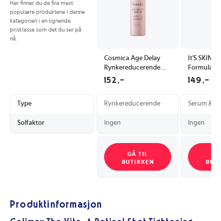
Her finner du de fire mest
populære produktene i denne
kategorien i en lignende
prisklasse som det du ser på
nå.
Cosmica Age Delay
It'S SKIN P
Rynkereducerende
Formula Ve
Ansiktsserum med
30ml
152,-
149,-
Hyaluronsyre 30 ml
Type
Rynkereducerende
Serum & An
Solfaktor
Ingen
Ingen
GÅ TIL
GÅ
BUTIKKEN
BUT
Produktinformasjon