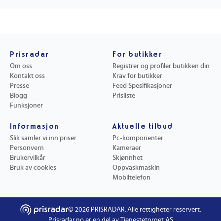
Prisradar
For butikker
Om oss
Registrer og profiler butikken din
Kontakt oss
Krav for butikker
Presse
Feed Spesifikasjoner
Blogg
Prisliste
Funksjoner
Informasjon
Aktuelle tilbud
Slik samler vi inn priser
Pc-komponenter
Personvern
Kameraer
Brukervilkår
Skjønnhet
Bruk av cookies
Oppvaskmaskin
Mobiltelefon
©
2026
PRISRADAR. Alle rettigheter reservert.
Prisradar.no er en del av Tjenestetorget AS