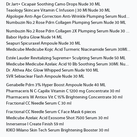
Dr.Jart+ Cicapair Soothing Camo Drops Nude 30 ML
Teaology Skincare Vitamin C Infusion | 30 Ml Nude 30 ML
Algologie Anti-Age Correction Anti-Wrinkle Plumping Serum Nude 30 ML
Numbuzin No.2 Rose Pdrn Collagen Plumping Serum Nude 30 ML
Numbuzin No.2 Rose Pdrn Collagen 2X Plumping Serum Nude 30 ML
Babor Hydra Glow Nude 14 ML
Seapuri Spicuraxel Ampoule Nude 30 ML
Medicube Medicube Kojic Acid Turmeric Niacinamide Serum 30Ml. Yellow 30 ML
Estée Lauder Revitalizing Supreme+ Sculpting Serum Nude 50 ML
Medicube Medicube Azelaic Acid 10 Bb Soothing Serum 30Ml. Nude 30 ML
Dr. Althea Abc Glow Whipped Serum Nude 100 ML
SVR Sebiaclear Flash Ampoule Nude 30 ML
Genabelle Pdrn 3% Hyper Boost Ampoule Nude 40 ML
Pharmaceris N C-Capilix Vitamin C 1200 mg Concentrate 30 ml
Pharmaceris W Antiox Vit C 15% Brightening Concentrate 30 ml
Fractional CC Needle Serum C 30 ml
Fractional CC Needle Serum C Face Mask 6 pieces
Medicube Azelaic Acid Exosome Shot 7500 Serum 30 ml
Innersense I Create Finish 59 ml
KIKO Milano Skin Tech Serum Brightening Booster 30 ml