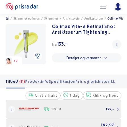
/
Skjønnhet og helse
/
Skjønnhet
/
Ansiktspleie
/
Ansiktsserum
/
Celimax Vita-
Celimax Vita-A Retinal Shot
Ansiktsserum Tightening
Booster 15 ml
133,-
fra
Detaljer og varianter
+
2
Tilbud
(11)
Produktinfo
Spesifikasjon
Pris og prishistorikk
Gratis frakt
1 dag
Klikk og hent
109,- kr
133,-
162,97