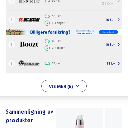
99,- kr
320,-
59,- kr
168,-
1-4 dager
89,- kr
188,-
2-4 dager
39,- kr
191,-
VIS MER (6)
Sammenligning av
produkter