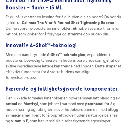
Celimax The Vita-A Retinal Shot Tightening
Booster - Nude - 15 ML
Er du på jakt etter en løsning for å gi huden din en boost? Da bør du
sjekke ut
Celimax The Vita-A Retinal Shot Tightening Booster
.
Denne supreme boosteren inneholder
retinal
, en avansert form for
retinol, som jobber for å forynge og stramme opp huden din.
Innovativ A-Shot™-teknologi
Med den banebrytende
A-Shot™-teknologien
, er partiklene i
boosteren betydelig tynnere enn hudens porer, noe som gjør at de
aktive ingrediensene lettere kan trenge ned i huden. Dette skaper et
effektivt fundament for å støtte hudens naturlige
fornyelsesprosess.
Nærende og fuktighetsgivende komponenter
Den lukkede formelen inneholder en nøye sammensatt blanding av
retinal
og
Matrixyl
, som jobber i harmoni med
panthenol
for å gi
huden næring og fuktighet. Elevér hudpleierutinen din med tillegg
av
niacinamid
, kjent for å opprettholde hudens naturlige balanse,
og
vitamin E
, som har verdifulle hudbeskyttende egenskaper.