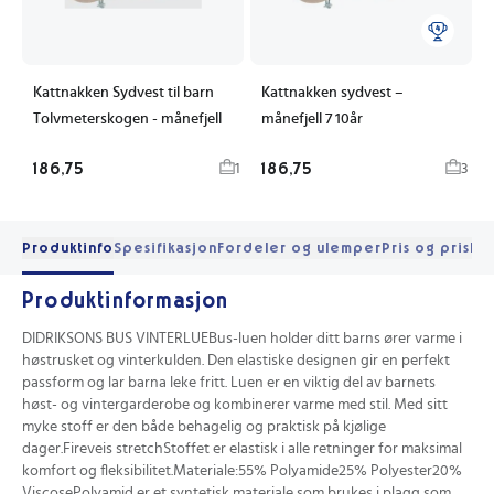
Kattnakken Sydvest til barn
Kattnakken sydvest –
Tolvmeterskogen - månefjell
månefjell 7 10år
186,75
186,75
1
3
Produktinfo
Spesifikasjon
Fordeler og ulemper
Pris og prishis
Produktinformasjon
DIDRIKSONS BUS VINTERLUEBus-luen holder ditt barns ører varme i
høstrusket og vinterkulden. Den elastiske designen gir en perfekt
passform og lar barna leke fritt. Luen er en viktig del av barnets
høst- og vintergarderobe og kombinerer varme med stil. Med sitt
myke stoff er den både behagelig og praktisk på kjølige
dager.Fireveis stretchStoffet er elastisk i alle retninger for maksimal
komfort og fleksibilitet.Materiale:55% Polyamide25% Polyester20%
ViscosePolyamid er et syntetisk materiale som brukes i plagg som