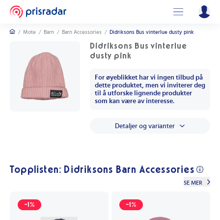
/
Mote
/
Barn
/
Barn Accessories
/
Didriksons Bus vinterlue dusty pink
Didriksons Bus vinterlue
dusty pink
For øyeblikket har vi ingen tilbud på
dette produktet, men vi inviterer deg
til å utforske lignende produkter
som kan være av interesse.
Detaljer og varianter
Topplisten: Didriksons Barn Accessories
SE MER
-1%
-1%