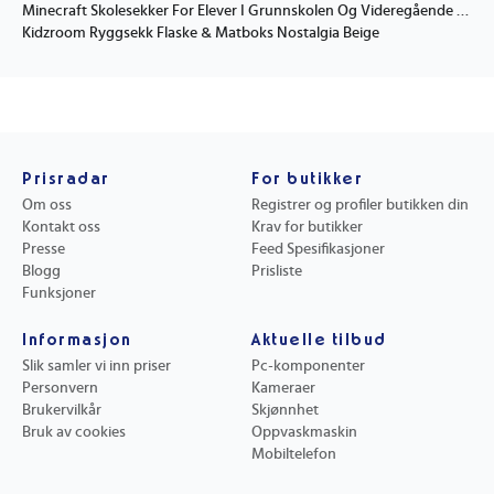
Minecraft Skolesekker For Elever I Grunnskolen Og Videregående Skole Barnesekker Stor Kapasitet Komfortable Og Enkle Å Bære
Kidzroom Ryggsekk Flaske & Matboks Nostalgia Beige
Prisradar
For butikker
Om oss
Registrer og profiler butikken din
Kontakt oss
Krav for butikker
Presse
Feed Spesifikasjoner
Blogg
Prisliste
Funksjoner
Informasjon
Aktuelle tilbud
Slik samler vi inn priser
Pc-komponenter
Personvern
Kameraer
Brukervilkår
Skjønnhet
Bruk av cookies
Oppvaskmaskin
Mobiltelefon