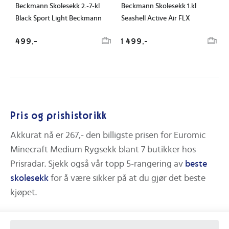
Beckmann Skolesekk 2.-7-kl
Beckmann Skolesekk 1.kl
Black Sport Light Beckmann
Seashell Active Air FLX
499,-
1 499,-
1
1
Pris og prishistorikk
Akkurat nå er
267,-
den billigste prisen for
Euromic
Minecraft Medium Rygsekk
blant
7
butikker hos
Prisradar.
Sjekk også vår topp 5-rangering av
beste
skolesekk
for å være sikker på at du gjør det beste
kjøpet.