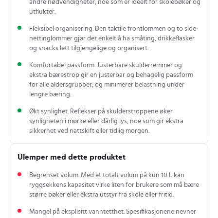
andre nødvendigheter, noe som er ideelt for skolebøker og
utflukter.
Fleksibel organisering. Den taktile frontlommen og to side­
nettinglommer gjør det enkelt å ha småting, drikkeflasker
og snacks lett tilgjengelige og organisert.
Komfortabel passform. Justerbare skulderremmer og
ekstra bærestrop gir en justerbar og behagelig passform
for alle aldersgrupper, og minimerer belastning under
lengre bæring.
Økt synlighet. Reflekser på skulderstroppene øker
synligheten i mørke eller dårlig lys, noe som gir ekstra
sikkerhet ved nattskift eller tidlig morgen.
Ulemper med dette produktet
Begrenset volum. Med et totalt volum på kun 10 L kan
ryggsekkens kapasitet virke liten for brukere som må bære
større bøker eller ekstra utstyr fra skole eller fritid.
Mangel på eksplisitt vanntetthet. Spesifikasjonene nevner