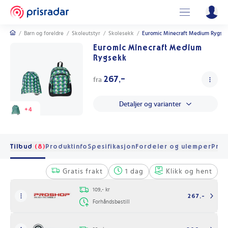
/
Barn og foreldre
/
Skoleutstyr
/
Skolesekk
/
Euromic Minecraft Medium Rygse
Euromic Minecraft Medium
Rygsekk
267,-
fra
Detaljer og varianter
+
4
Tilbud
(8)
Produktinfo
Spesifikasjon
Fordeler og ulemper
Pris
Gratis frakt
1 dag
Klikk og hent
109,- kr
267,-
Forhåndsbestill