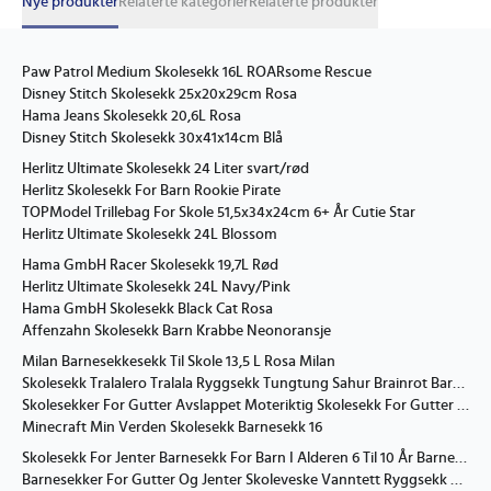
Nye produkter
Relaterte kategorier
Relaterte produkter
Paw Patrol Medium Skolesekk 16L ROARsome Rescue
Disney Stitch Skolesekk 25x20x29cm Rosa
Hama Jeans Skolesekk 20,6L Rosa
Disney Stitch Skolesekk 30x41x14cm Blå
Herlitz Ultimate Skolesekk 24 Liter svart/rød
Herlitz Skolesekk For Barn Rookie Pirate
TOPModel Trillebag For Skole 51,5x34x24cm 6+ År Cutie Star
Herlitz Ultimate Skolesekk 24L Blossom
Hama GmbH Racer Skolesekk 19,7L Rød
Herlitz Ultimate Skolesekk 24L Navy/Pink
Hama GmbH Skolesekk Black Cat Rosa
Affenzahn Skolesekk Barn Krabbe Neonoransje
Milan Barnesekkesekk Til Skole 13,5 L Rosa Milan
Skolesekk Tralalero Tralala Ryggsekk Tungtung Sahur Brainrot Barnesekker Barn Utendørs Sportsryggsekk Reise Anime Ryggsekk Gave 11
Skolesekker For Gutter Avslappet Moteriktig Skolesekk For Gutter Barnesekk Med Stor Kapasitet For 6 8 10 12-åringer For Skole Reise
Minecraft Min Verden Skolesekk Barnesekk 16
Skolesekk For Jenter Barnesekk For Barn I Alderen 6 Til 10 År Barnehagesekk For Jenter Lett Og Vanntett Nylon Skolesekk For Jenter
Barnesekker For Gutter Og Jenter Skoleveske Vanntett Ryggsekk Ensfarget Skoleveske Casual Daglig Ryggsekk For Skole Reiser Lett Ryggsekk