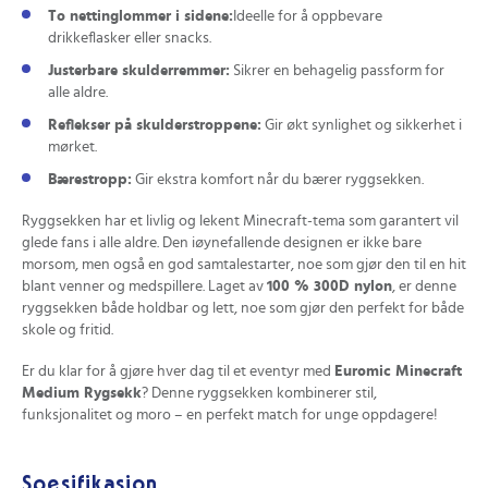
To nettinglommer i sidene:
Ideelle for å oppbevare
drikkeflasker eller snacks.
Justerbare skulderremmer:
Sikrer en behagelig passform for
alle aldre.
Reflekser på skulderstroppene:
Gir økt synlighet og sikkerhet i
mørket.
Bærestropp:
Gir ekstra komfort når du bærer ryggsekken.
Ryggsekken har et livlig og lekent Minecraft-tema som garantert vil
glede fans i alle aldre. Den iøynefallende designen er ikke bare
morsom, men også en god samtalestarter, noe som gjør den til en hit
blant venner og medspillere. Laget av
100 % 300D nylon
, er denne
ryggsekken både holdbar og lett, noe som gjør den perfekt for både
skole og fritid.
Er du klar for å gjøre hver dag til et eventyr med
Euromic Minecraft
Medium Rygsekk
? Denne ryggsekken kombinerer stil,
funksjonalitet og moro – en perfekt match for unge oppdagere!
Spesifikasjon