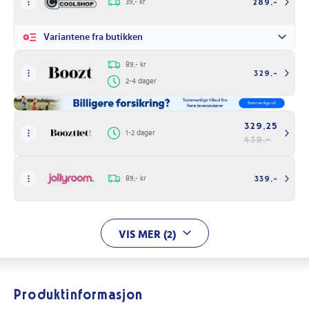
39,- kr
289,-
Variantene fra butikken
89,- kr
329,-
2-4 dager
329,25
1-2 dager
439,-
89,- kr
339,-
VIS MER (2)
Produktinformasjon