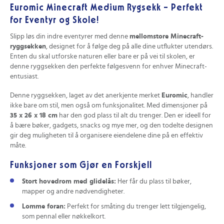
Euromic Minecraft Medium Rygsekk – Perfekt
for Eventyr og Skole!
Slipp løs din indre eventyrer med denne
mellomstore Minecraft-
ryggsekken
, designet for å følge deg på alle dine utflukter utendørs.
Enten du skal utforske naturen eller bare er på vei til skolen, er
denne ryggsekken den perfekte følgesvenn for enhver Minecraft-
entusiast.
Denne ryggsekken, laget av det anerkjente merket
Euromic
, handler
ikke bare om stil, men også om funksjonalitet. Med dimensjoner på
35 x 26 x 18 cm
har den god plass til alt du trenger. Den er ideell for
å bære bøker, gadgets, snacks og mye mer, og den todelte designen
gir deg muligheten til å organisere eiendelene dine på en effektiv
måte.
Funksjoner som Gjør en Forskjell
Stort hovedrom med glidelås:
Her får du plass til bøker,
mapper og andre nødvendigheter.
Lomme foran:
Perfekt for småting du trenger lett tilgjengelig,
som pennal eller nøkkelkort.