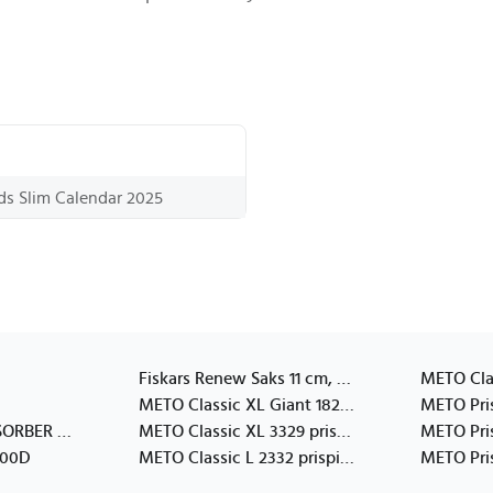
nds Slim Calendar 2025
Fiskars Renew Saks 11 cm, Håndverktøy
METO Classic XL Giant 1829 prispistol, 29x28mm
FRONT SHOCK ABSORBER ASSEMBLY
METO Classic XL 3329 prispistol, 3 linjer 29x28mm
000D
METO Classic L 2332 prispistol, 2 linjer 32x19mm