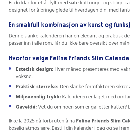
Er du klar for et år fylt med søte kattunger og stilige k
designet for å bringe glede til hverdagen din, med fanta
En smakfull kombinasjon av kunst og funks
Denne slanke kalenderen har en elegant og praktisk des
passer inn i alle rom, får du ikke bare oversikt over 
Hvorfor velge Feline Friends Slim Calend
Estetisk design:
Hver måned presenteres med vakre, 
voksne!
Praktisk størrelse:
Den slanke formfaktoren sikrer a
Miljøvennlig trykk:
Kalenderen er laget med omtank
Gaveidé:
Vet du om noen som er gal etter katter? Det
Ikke la 2025 gå forbi uten å ha
Feline Friends Slim Ca
koselig atmosfære. Bestill din kalender i dag og se frem 