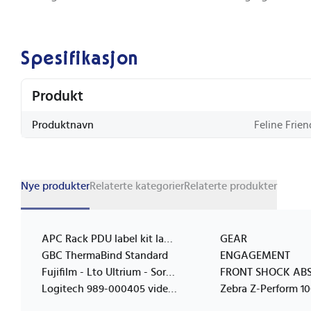
Spesifikasjon
Produkt
Produktnavn
Feline Frie
Nye produkter
Relaterte kategorier
Relaterte produkter
APC Rack PDU label kit labels
GEAR
GBC ThermaBind Standard
ENGAGEMENT
Fujifilm - Lto Ultrium - Sort - Rensepatron
Logitech 989-000405 videokonferansesystem
Zebra Z-Perform 1