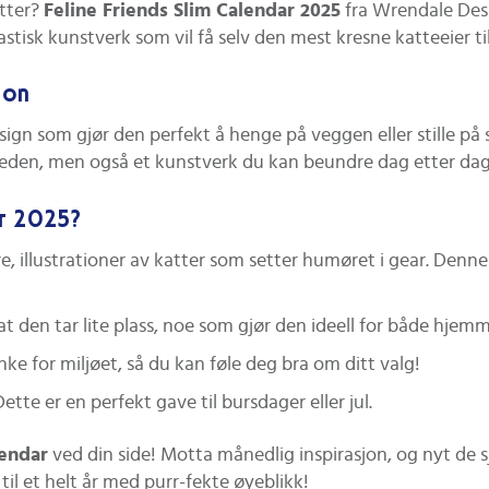
atter?
Feline Friends Slim Calendar 2025
fra Wrendale Desi
stisk kunstverk som vil få selv den mest kresne katteeier til
jon
ign som gjør den perfekt å henge på veggen eller stille på 
måneden, men også et kunstverk du kan beundre dag etter dag
ar 2025?
illustrationer av katter som setter humøret i gear. Denne 
t den tar lite plass, noe som gjør den ideell for både hjem
e for miljøet, så du kan føle deg bra om ditt valg!
te er en perfekt gave til bursdager eller jul.
lendar
ved din side! Motta månedlig inspirasjon, og nyt de s
til et helt år med purr-fekte øyeblikk!