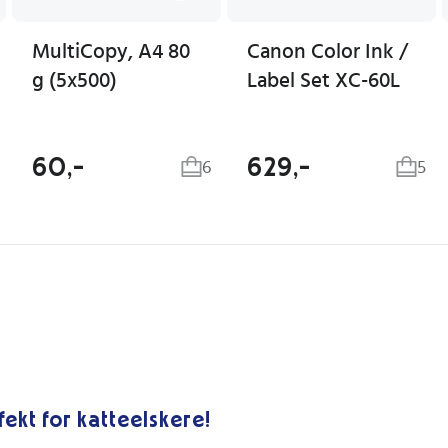
MultiCopy, A4 80
Canon Color Ink /
g (5x500)
Label Set XC-60L
60,-
629,-
6
5
fekt for katteelskere!