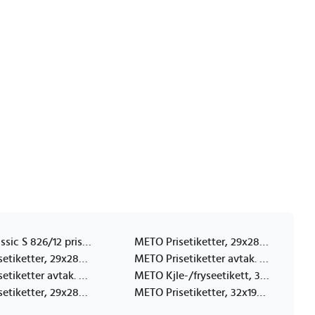
METO Classic S 826/12 prispistol, 1 linje 26x12mm
METO Prisetiketter, 29x28mm, neonrd, 5rl/1000
METO Prisetiketter, 29x28mm, hvit, 5rl/1000
METO Prisetiketter avtak. 32x19mm, hvit, 5rl/1000
METO Prisetiketter avtak. 29x28mm, hvit, 5rl/1000
METO Kjle-/fryseetikett, 32x19mm, hvit 5rl/1000
METO Prisetiketter, 29x28mm, neonoransje, 5rl/1000
METO Prisetiketter, 32x19mm, hvit, 5rl/1000