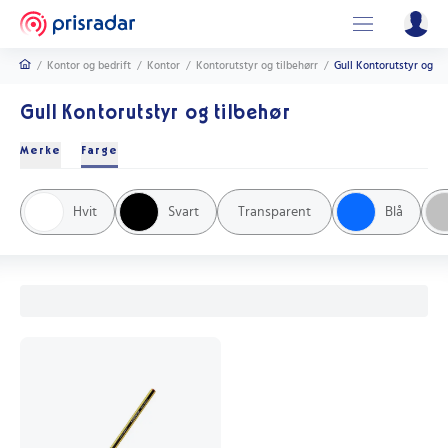
/
Kontor og bedrift
/
Kontor
/
Kontorutstyr og tilbehørr
/
Gull Kontorutstyr og ti
Gull Kontorutstyr og tilbehør
Merke
Farge
Despec
Canon
Gorilla
Rapid
3M
Texas Instruments
Hvit
Svart
Transparent
Blå